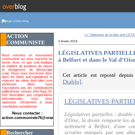
<< "Sabotage de la lutte anti-CETA"
ACTION
COMMUNISTE
4 février 2018
LÉGISLATIVES PARTIELLES 
Nous sommes un mouvement
à Belfort et dans le Val d’Ois
communiste au sens marxiste du
terme. Avec ce que cela implique
en matière de positions de classe
et d'exigences de démocratie
vraie. Nous nous inscrivons donc
Cet article est reposté depui
dans les luttes anti-capitalistes et
Diablo]
relayons les idées dont elles sont
.
porteuses. Ainsi, nous
n'acceptons pas les combinaisont
politiciennes venues d'en-haut. Et,
très favorables aux coopérations
internationales, nous nous
opposons résolument à toute
constitution européenne.
Nous contacter :
Législatives partielles : double
action.communiste76@orange.fr>
d'Oise, la droite remporte les d
nettement à Belfort, d'une co
scrutins marqués par une abst
Rechercher