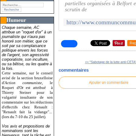
partielles organisées à Belfort 
scrutin de
Humeur
Chaque semaine, AC
attribue un "roquet d'or" à un
journaliste qui n'aura pas
honoré son métier, que ce
Rep
soit par sa complaisance
politique envers les forces
de l'argent, son agressivité
corporatiste, son inculture,
<< "Sabotage de la lutte anti-CETA"
ou sa bêtise, ou les quatre à
la fois.
commentaires
Cette semaine, sur le conseil
avisé de la section bruxelloise
d'
Action communiste
, le
Ajouter un commentaire
Roquet d'Or est attribué
à
Thierry Steiner pour la
vulgarité insultante de son
commentaire sur les réductions
d'effectifs chez Renault :
"Renault fait la vidange"...
(lors du 7-10 du 25 juillet).
Vos avis et propositions de
nominations sont les
bienvenus, tant la tâche est