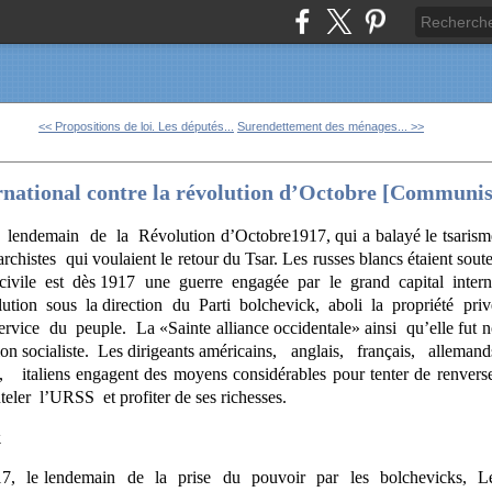
<< Propositions de loi. Les députés...
Surendettement des ménages... >>
ernational contre la révolution d’Octobre [Communis
 lendemain de la Révolution d’Octobre1917, qui a balayé le tsari
histes qui voulaient le retour du Tsar. Les russes blancs étaient sou
 civile est dès 1917 une guerre engagée par le grand capital intern
lution sous la direction du Parti bolchevick, aboli la propriété pri
rvice du peuple. La «Sainte alliance occidentale» ainsi qu’elle fut n
tion socialiste. Les dirigeants américains, anglais, français, alleman
 italiens engagent des moyens considérables pour tenter de renver
eler l’URSS et profiter de ses richesses.
k
le lendemain de la prise du pouvoir par les bolchevicks, Léni