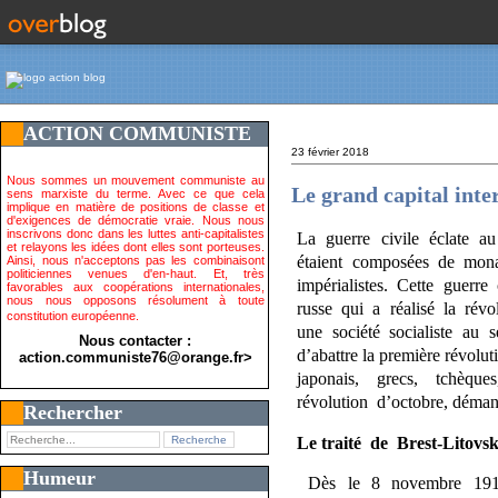
ACTION COMMUNISTE
23 février 2018
Nous sommes un mouvement communiste au
Le grand capital int
sens marxiste du terme. Avec ce que cela
implique en matière de positions de classe et
d'exigences de démocratie vraie. Nous nous
inscrivons donc dans les luttes anti-capitalistes
La guerre civile éclate au
et relayons les idées dont elles sont porteuses.
étaient composées de monarc
Ainsi, nous n'acceptons pas les combinaisont
politiciennes venues d'en-haut. Et, très
impérialistes. Cette guerre
favorables aux coopérations internationales,
nous nous opposons résolument à toute
russe qui a réalisé la révo
constitution européenne.
une société socialiste au se
Nous contacter :
d’abattre la première révolu
action.communiste76@orange.fr>
japonais, grecs, tchèques,
révolution d’octobre, démant
Rechercher
Le traité de Brest-Litovs
Humeur
Dès le 8 novembre 1917, 