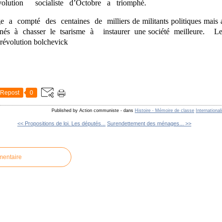
lution socialiste d’Octobre a triomphé.
compté des centaines de milliers de militants politiques mais aus
inés à chasser le tsarisme à instaurer une société meilleure. 
 révolution bolchevick
Repost
0
Published by Action communiste
-
dans
Histoire - Mémoire de classe
Internationa
<< Propositions de loi. Les députés...
Surendettement des ménages... >>
mentaire