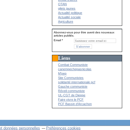
OTAN
gilets jaunes
Actualité politique
Actualité sociale
Agriculture
Abonnez-vous pour être averti des nouveaux
articles publiés.
Email
Liens
Combat Communiste
canempechepasnicolas
M'pep
Site Communistes
solidarité internationale pcf
Gauche communiste
Réveil communiste
UL-CGT de Dieppe
Faire vivre le PCF
PCF Bassin d'Arcachon
et données personnelles
Préférences cookies