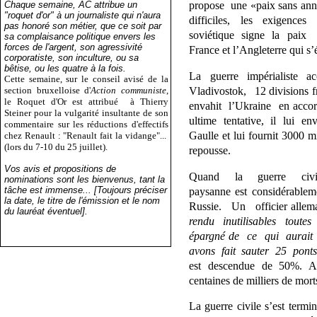
Chaque semaine, AC attribue un
propose une «paix sans an
"roquet d'or" à un journaliste qui n'aura
difficiles, les exigence
pas honoré son métier, que ce soit par
soviétique signe la paix 
sa complaisance politique envers les
forces de l'argent, son agressivité
France et l’Angleterre qui s’
corporatiste, son inculture, ou sa
bêtise, ou les quatre à la fois.
La guerre impérialiste 
Cette semaine, sur le conseil avisé de la
section bruxelloise d'
Action communiste
,
Vladivostok, 12 divisions 
le Roquet d'Or est attribué
à Thierry
envahit l’Ukraine en acc
Steiner pour la vulgarité insultante de son
ultime tentative, il lui 
commentaire sur les réductions d'effectifs
Gaulle et lui fournit 3000
chez Renault : "Renault fait la vidange"...
(lors du 7-10 du 25 juillet).
repousse.
Vos avis et propositions de
Quand la guerre civile
nominations sont les bienvenus, tant la
tâche est immense... [Toujours préciser
paysanne est considérabl
la date, le titre de l'émission et le nom
Russie. Un officier allem
du lauréat éventuel].
rendu inutilisables toutes 
épargné de ce qui aurait p
avons fait sauter 25 ponts.
est descendue de 50%. A 
centaines de milliers de mort
La guerre civile s’est term