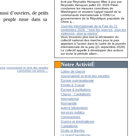
écrit par Reynaldo Henquen Mise à jour par
Reynaldo Henquen juillet 20, 2026 Pékin
condamne les mesures coercitives de
Washington et soutient l’appel massif de la
si d’ouvriers, de petits
communauté internationale à l’ONU Le
gouvernement de la République populaire de
Le peuple russe dans sa
Chine a...
Journée internationale de la Paix du 21
septembre 2026 : “stop les guerres, stop les
violences, stop la misère”
Vous trouverez plus bas la déclaration du
collectif national des marches pour la paix
appelant à l'action dans le cadre de la journée
internationale de la paix (21 septembre 2026).
Le collectif appelle à développer des actions
sur toute la période allant...
Notre ActivitÉ
lisme
souveraineté et droit des peuples
commenter cet article
…
Luttes de classe
souveraineté et droit des peuples
Europe supranationale
Emploi & Travail
Europe & institutions
Classe : Capitalistes
International
Normandie
guerre idéologique
services publics
communistes
Guerre et impérialisme
Capitalisme
Droits et libertés
Le grand banditisme