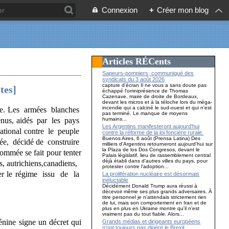
Connexion
+
Créer mon blog
Articles RÉCents
Sapeurs-pompiers; communiqué des
syndicats du 3 août 2026
capture d'écran Il ne vous a sans doute pas
tes]
échappé l'omniprésence de Thomas
Cazenave, maire de droite de Bordeaux,
devant les micros et à la téloche lors du méga-
incendie qui a calciné le sud-ouest et qui n'est
sme. Les armées blanches
pas terminé. Le manque de moyens
humains...
tenus, aidés par les pays
Les Argentins manifesteront aujourd'hui
ational contre le peuple
contre la réforme de la loi foncière rurale.
Buenos Aires, 6 août (Prensa Latina) Des
vée, décidé de construire
milliers d'Argentins retourneront aujourd'hui sur
la Plaza de los Dos Congresos, devant le
ommée se fait pour tenter
Palais législatif, lieu de rassemblement central
déjà établi dans d'autres villes du pays, pour
ds, autrichiens,canadiens,
protester contre l'adoption...
ser le régime issu de la
La prolifération nucléaire est désormais
inéluctable
Décidément Donald Trump aura réussi à
décevoir même ses plus grands adversaires. À
titre personnel je n'attendais strictement rien
de lui, mais son comportement en Iran et de
plus en plus en Ukraine montre qu'il n'est
vraiment pas du tout fiable. Alors...
ne signe un décret qui
Grands médias et dirigeants européens
n’ont toujours pas digéré le Brexit…