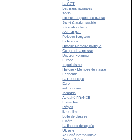
La CGT
Les transnationales
social
Libertés et guerre de classe
Santé & action sociale
Internationalisme
AMERIQUE
Politique française
La France
Histoire Mémoire politique
Ce que dit la presse
Docteur Folamour
Europe
Impérialisme
Histoire - Mémoire de classe
Economie
La République
Euro
indépendance
Industrie
Actualité FRANCE
Etats-Unis
Région
livres films
Lutte de classes
Colère
La finance dérégulée
Ukraine
Actualité internationale
Débat d'idées