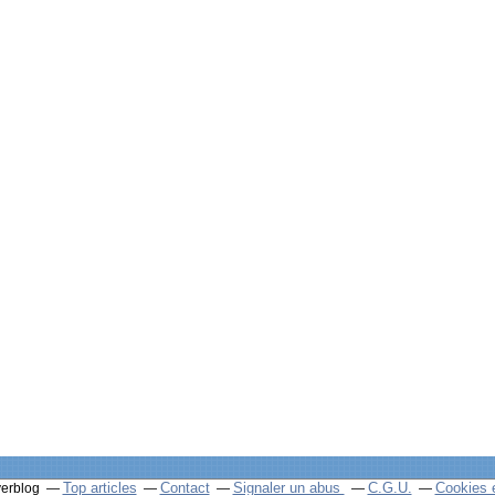
Top articles
Contact
Signaler un abus
C.G.U.
Cookies 
verblog