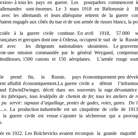
nexion» à tous les pays en guerre. Les pourparlers commencent 
s allemandes sont énormes. Le 3 mars 1918 en Biélorussie à Bre
avec les allemands et leurs alliésquise retirent de la guerre con
étaient engagés aux côtés du tsar et de son armée de russes blancs, la po
accolée à la guerre civile continue. En avril 1918, 57.000
françaises et grecques dont une à Odessa, occupent le sud de la Rus
ord avec les dirigeants nationalistes ukrainiens. Le gouverne
envoie une mission commandée par le général Weygand, comprenant 
 mitrailleuses, 1500 canons et 150 aéroplanes. L’armée rouge sout
 prend fin, la Russie, pays économiquement peu développé
ement affaibli économiquement.La guerre civile a détruit l’inf
and EdwinDwinger, décrit dans ses souvenirs la rage dévastatrice
les fabriques, tous lesdépôts de chemin de fer, tous les ateliers de
u servir: signaux d’aiguillage, postes de gades, voies, gares. De
..»
. La production industrielle est un cinquième de celle de 1913
la guerre civile est venue s’ajouter la sécheresse qui a prov
s.
inée en 1922. Les Bolchevicks avaient reconquis la grande majorité 