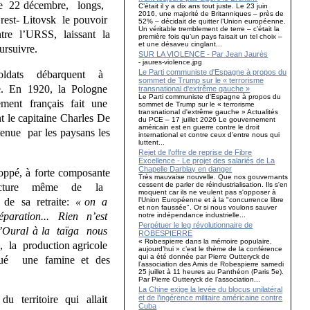
le 22 décembre, longs,
C’était il y a dix ans tout juste. Le 23 juin
2016, une majorité de Britanniques – près de
st- Litovsk le pouvoir
52% – décidait de quitter l’Union européenne.
Un véritable tremblement de terre – c’était la
tre l’URSS, laissant la
première fois qu’un pays faisait un tel choix –
et une désaveu cinglant...
ursuivre.
SUR LA VIOLENCE - Par Jean Jaurès
- jaures-violence.jpg
Le Parti communiste d'Espagne à propos du
 soldats débarquent à
sommet de Trump sur le « terrorisme
sie. En 1920, la Pologne
transnational d'extrême gauche »
Le Parti communiste d'Espagne à propos du
ment français fait une
sommet de Trump sur le « terrorisme
transnational d'extrême gauche » Actualités
le capitaine Charles De
du PCE – 17 juillet 2026 Le gouvernement
américain est en guerre contre le droit
enue par les paysans les
international et contre ceux d'entre nous qui
luttent...
Rejet de l’offre de reprise de Fibre
Excellence - Le projet des salariés de La
Chapelle Darblay en danger
, à forte composante
Très mauvaise nouvelle. Que nos gouvernants
cessent de parler de réindustrialisation. Ils s'en
rastructure même de la
moquent car ils ne veulent pas s'opposer à
 de sa retraite:
« on a
l'Union Européenne et à la "concurrence libre
et non faussée". Or si nous voulons sauver
 réparation... Rien n’est
notre indépendance industrielle...
Perpétuer le leg révolutionnaire de
 l’Oural à la taïga nous
ROBESPIERRE
« Robespierre dans la mémoire populaire,
, la production agricole
aujourd’hui » c’est le thème de la conférence
qui a été donnée par Pierre Outteryck de
oqué une famine et des
l’association des Amis de Robespierre samedi
25 juillet à 11 heures au Panthéon (Paris 5e).
Par Pierre Outteryck de l’association...
La Chine exige la levée du blocus unilatéral
et de l’ingérence militaire américaine contre
du territoire qui allait
Cuba