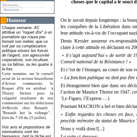
choses que le capital a le souci 
Humeur
On le savait depuis longtemps : la bourg
les conquêtes de la Libération dans u
Chaque semaine, AC
attribue un "roquet d'or" à un
leur attitude vis-à-vis de l’occupant nazi
journaliste qui n'aura pas
Denis Kessler assureur ex-responsa
honoré son métier, que ce
soit par sa complaisance
claire à cette attitude en déclarant en 2
politique envers les forces
»
il s’agit aujourd’hui « de sortir de
de l'argent, son agressivité
corporatiste, son inculture,
Conseil national de la Résistance ! «
ou sa bêtise, ou les quatre à
la fois.
Et c’est de l’étranger, au cours de son
Cette semaine, sur le conseil
«
La fonction publique ne doit pas être 
avisé de la section bruxelloise
d'
Action communiste
, le
Et étrangement bien que dans ses décla
Roquet d'Or est attribué
à
l’action de Maurice Thorez en 1947, cet
Thierry Steiner pour la
vulgarité insultante de son
‘Le Figaro, l’Express …)
commentaire sur les réductions
Pourtant MACRON a bel et bien déclaré
d'effectifs chez Renault :
"Renault fait la vidange"...
«
Enfin regardez les choses en face,
(lors du 7-10 du 25 juillet).
procède mémoire du statut de Maurice
Vos avis et propositions de
Nous y voilà donc![...]
nominations sont les
bienvenus, tant la tâche est
La suite ci-dessous: