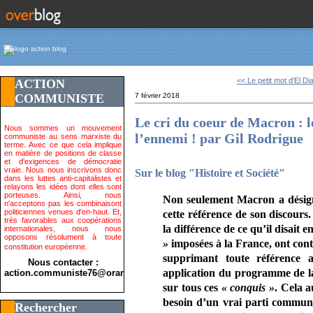
<< Le petit mot d'El Di
ACTION
COMMUNISTE
7 février 2018
Le cri du coeur de Macron : l
Nous sommes un mouvement
l’ennemi ! par Gil Rodrigue
communiste au sens marxiste du
terme. Avec ce que cela implique
en matière de positions de classe
et d'exigences de démocratie
vraie. Nous nous inscrivons donc
Sur le blog "Histoire et Société"
dans les luttes anti-capitalistes et
relayons les idées dont elles sont
porteuses. Ainsi, nous
Non seulement Macron a désign
n'acceptons pas les combinaisont
politiciennes venues d'en-haut. Et,
cette référence de son discours
très favorables aux coopérations
la différence de ce qu’il disait 
internationales, nous nous
opposons résolument à toute
»
imposées à la France, ont cont
constitution européenne.
supprimant toute référence 
Nous contacter :
application du programme de la 
action.communiste76@orange.fr>
sur tous ces
« conquis »
. Cela a
besoin d’un vrai parti commun
Rechercher