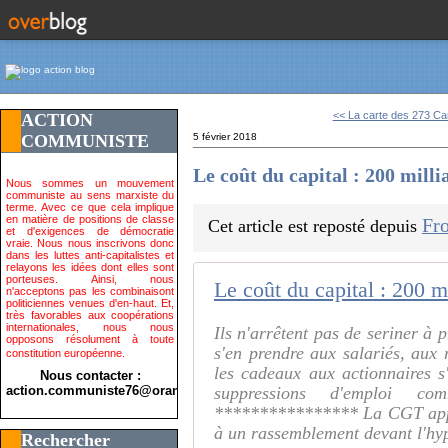
<< La carte des 273 Car
ACTION
COMMUNISTE
5 février 2018
Le coût du capital : 200 milli
Nous sommes un mouvement
communiste au sens marxiste du
terme. Avec ce que cela implique
en matière de positions de classe
Fro
Cet article est reposté depuis
et d'exigences de démocratie
vraie. Nous nous inscrivons donc
dans les luttes anti-capitalistes et
relayons les idées dont elles sont
porteuses. Ainsi, nous
Le coût du capital : 200 mi
n'acceptons pas les combinaisont
politiciennes venues d'en-haut. Et,
très favorables aux coopérations
internationales, nous nous
Ils n'arrêtent pas de seriner à 
opposons résolument à toute
s'en prendre aux salariés, aux r
constitution européenne.
les cadeaux aux actionnaires s'
Nous contacter :
action.communiste76@orange.fr>
suppressions d'emploi c
**************** La CGT appel
à un rassemblement devant l'h
Rechercher