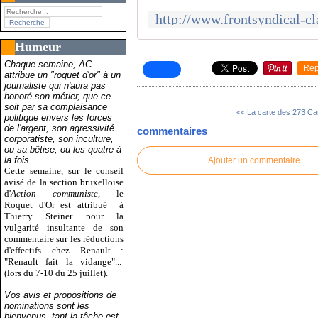
Humeur
Chaque semaine, AC
Rep
attribue un "roquet d'or" à un
journaliste qui n'aura pas
honoré son métier, que ce
soit par sa complaisance
<< La carte des 273 Car
politique envers les forces
de l'argent, son agressivité
commentaires
corporatiste, son inculture,
ou sa bêtise, ou les quatre à
la fois.
Ajouter un commentaire
Cette semaine, sur le conseil
avisé de la section bruxelloise
d'
Action communiste
, le
Roquet d'Or est attribué
à
Thierry Steiner pour la
vulgarité insultante de son
commentaire sur les réductions
d'effectifs chez Renault :
"Renault fait la vidange"...
(lors du 7-10 du 25 juillet).
Vos avis et propositions de
nominations sont les
bienvenus, tant la tâche est