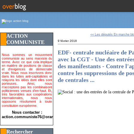
<< Les députés En marche blo
ACTION
COMMUNISTE
9 février 2018
EDF- centrale nucléaire de Pa
Nous sommes un mouvement
avec la CGT - Une des entrées
communiste au sens marxiste du
terme. Avec ce que cela implique
des manifestants - Contre l'
en matière de positions de classe
et d'exigences de démocratie
contre les suppressions de po
vraie. Nous nous inscrivons donc
dans les luttes anti-capitalistes et
de centrales ...
relayons les idées dont elles sont
porteuses. Ainsi, nous
n'acceptons pas les combinaisont
politiciennes venues d'en-haut. Et,
très favorables aux coopérations
internationales, nous nous
opposons résolument à toute
constitution européenne.
Nous contacter :
action.communiste76@orange.fr>
Rechercher