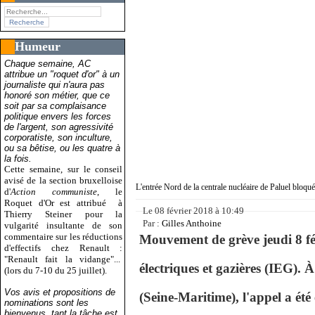
Humeur
Chaque semaine, AC
attribue un "roquet d'or" à un
journaliste qui n'aura pas
honoré son métier, que ce
soit par sa complaisance
politique envers les forces
de l'argent, son agressivité
corporatiste, son inculture,
ou sa bêtise, ou les quatre à
la fois.
Cette semaine, sur le conseil
avisé de la section bruxelloise
L'entrée Nord de la centrale nucléaire de Paluel bloqué
d'
Action communiste
, le
Roquet d'Or est attribué
à
Le
08 février 2018 à 10:49
Thierry Steiner pour la
Par :
Gilles Anthoine
vulgarité insultante de son
commentaire sur les réductions
Mouvement de grève jeudi 8 fév
d'effectifs chez Renault :
"Renault fait la vidange"...
électriques et gazières (IEG). À
(lors du 7-10 du 25 juillet).
Vos avis et propositions de
(Seine-Maritime), l'appel a été
nominations sont les
bienvenus, tant la tâche est