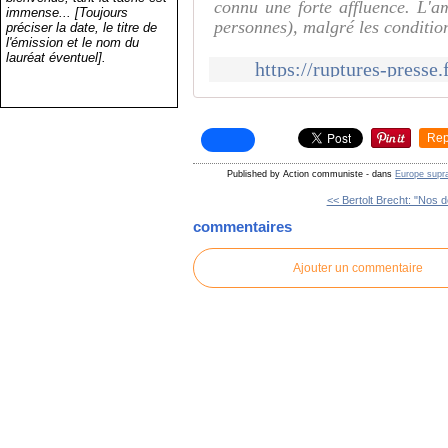
connu une forte affluence. L'a
immense... [Toujours
personnes), malgré les conditio
préciser la date, le titre de
l'émission et le nom du
lauréat éventuel].
https://ruptures-presse.
Rep
Published by Action communiste
-
dans
Europe supra
<< Bertolt Brecht: "Nos dé
commentaires
Ajouter un commentaire