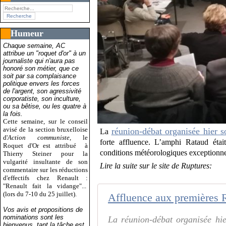
Humeur
Chaque semaine, AC
attribue un "roquet d'or" à un
journaliste qui n'aura pas
honoré son métier, que ce
soit par sa complaisance
politique envers les forces
de l'argent, son agressivité
corporatiste, son inculture,
ou sa bêtise, ou les quatre à
la fois.
Cette semaine, sur le conseil
avisé de la section bruxelloise
réunion-débat organisée hier s
La
d'
Action communiste
, le
forte affluence. L’amphi Rataud étai
Roquet d'Or est attribué
à
conditions météorologiques exceptionnel
Thierry Steiner pour la
vulgarité insultante de son
Lire la suite sur le site de Ruptures:
commentaire sur les réductions
d'effectifs chez Renault :
"Renault fait la vidange"...
(lors du 7-10 du 25 juillet).
Vos avis et propositions de
nominations sont les
La réunion-débat organisée hi
bienvenus, tant la tâche est