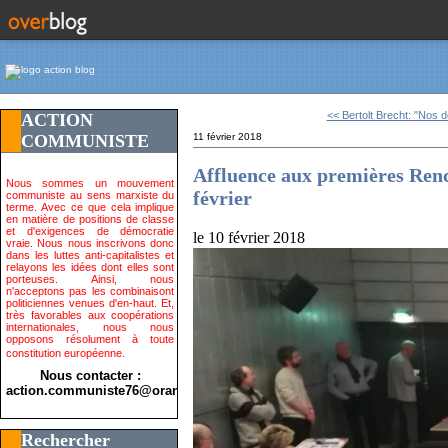
<< Bertolt Brecht: "Nos dé
ACTION
COMMUNISTE
11 février 2018
Affluence aux premières Renc
Nous sommes un mouvement
février
communiste au sens marxiste du
terme. Avec ce que cela implique
en matière de positions de classe
et d'exigences de démocratie
le 10 février 2018
vraie. Nous nous inscrivons donc
dans les luttes anti-capitalistes et
relayons les idées dont elles sont
porteuses. Ainsi, nous
n'acceptons pas les combinaisont
politiciennes venues d'en-haut. Et,
très favorables aux coopérations
internationales, nous nous
opposons résolument à toute
constitution européenne.
Nous contacter :
action.communiste76@orange.fr>
Rechercher