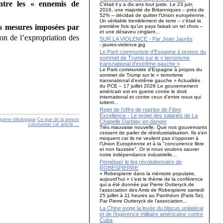
ntre les « ennemis de
C’était il y a dix ans tout juste. Le 23 juin
2016, une majorité de Britanniques – près de
52% – décidait de quitter l’Union européenne.
Un véritable tremblement de terre – c’était la
es mesures imposées par
première fois qu’un pays faisait un tel choix –
et une désaveu cinglant...
tion de l’expropriation des
SUR LA VIOLENCE - Par Jean Jaurès
- jaures-violence.jpg
Le Parti communiste d'Espagne à propos du
sommet de Trump sur le « terrorisme
transnational d'extrême gauche »
Le Parti communiste d'Espagne à propos du
sommet de Trump sur le « terrorisme
transnational d'extrême gauche » Actualités
du PCE – 17 juillet 2026 Le gouvernement
américain est en guerre contre le droit
international et contre ceux d'entre nous qui
luttent...
Rejet de l’offre de reprise de Fibre
Excellence - Le projet des salariés de La
guerre idéologique
Ce que dit la presse
Chapelle Darblay en danger
commenter cet article
…
Très mauvaise nouvelle. Que nos gouvernants
cessent de parler de réindustrialisation. Ils s'en
moquent car ils ne veulent pas s'opposer à
l'Union Européenne et à la "concurrence libre
et non faussée". Or si nous voulons sauver
notre indépendance industrielle...
Perpétuer le leg révolutionnaire de
ROBESPIERRE
« Robespierre dans la mémoire populaire,
aujourd’hui » c’est le thème de la conférence
qui a été donnée par Pierre Outteryck de
l’association des Amis de Robespierre samedi
25 juillet à 11 heures au Panthéon (Paris 5e).
Par Pierre Outteryck de l’association...
La Chine exige la levée du blocus unilatéral
et de l’ingérence militaire américaine contre
Cuba