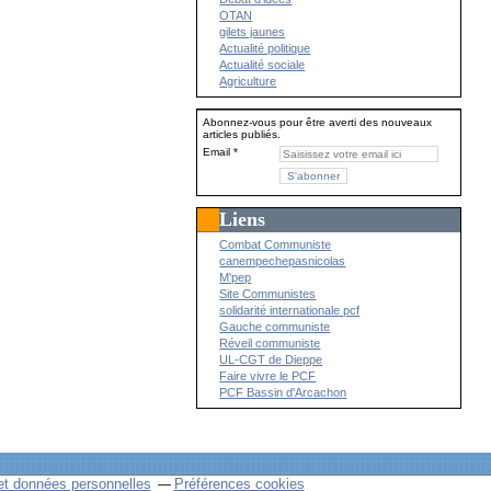
OTAN
gilets jaunes
Actualité politique
Actualité sociale
Agriculture
Abonnez-vous pour être averti des nouveaux
articles publiés.
Email
Liens
Combat Communiste
canempechepasnicolas
M'pep
Site Communistes
solidarité internationale pcf
Gauche communiste
Réveil communiste
UL-CGT de Dieppe
Faire vivre le PCF
PCF Bassin d'Arcachon
et données personnelles
Préférences cookies