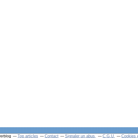
Top articles
Contact
Signaler un abus
C.G.U.
Cookies 
verblog