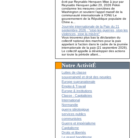
écrit par Reynaldo Henquen Mise à jour par
Reynaldo Henquen juillet 20, 2026 Pékin
condamne les mesures coercitives de
Washington et soutient l’appel massif de la
communauté internationale à l’ONU Le
gouvernement de la République populaire de
Chine a...
Journée internationale de la Paix du 21
septembre 2026 : “stop les guerres, stop les
violences, stop la misère”
Vous trouverez plus bas la déclaration du
collectif national des marches pour la paix
appelant à l'action dans le cadre de la journée
internationale de la paix (21 septembre 2026).
Le collectif appelle à développer des actions
sur toute la période allant...
Notre ActivitÉ
Luttes de classe
souveraineté et droit des peuples
Europe supranationale
Emploi & Travail
Europe & institutions
Classe : Capitalistes
International
Normandie
guerre idéologique
services publics
communistes
Guerre et impérialisme
Capitalisme
Droits et libertés
Le grand banditisme