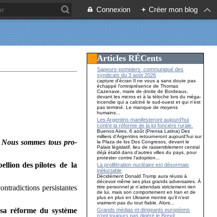
Connexion
+
Créer mon blog
Articles RÉCents
Sapeurs-pompiers; communiqué des
syndicats du 3 août 2026
capture d'écran Il ne vous a sans doute pas
échappé l'omniprésence de Thomas
Cazenave, maire de droite de Bordeaux,
devant les micros et à la téloche lors du méga-
incendie qui a calciné le sud-ouest et qui n'est
pas terminé. Le manque de moyens
humains...
Les Argentins manifesteront aujourd'hui
contre la réforme de la loi foncière rurale.
Buenos Aires, 6 août (Prensa Latina) Des
milliers d'Argentins retourneront aujourd'hui sur
 Nous sommes tous pro-
la Plaza de los Dos Congresos, devant le
Palais législatif, lieu de rassemblement central
déjà établi dans d'autres villes du pays, pour
protester contre l'adoption...
llion des pilotes de la
La prolifération nucléaire est désormais
inéluctable
Décidément Donald Trump aura réussi à
décevoir même ses plus grands adversaires. À
ontradictions persistantes
titre personnel je n'attendais strictement rien
de lui, mais son comportement en Iran et de
plus en plus en Ukraine montre qu'il n'est
vraiment pas du tout fiable. Alors...
 sa réforme du système
Grands médias et dirigeants européens
n’ont toujours pas digéré le Brexit…