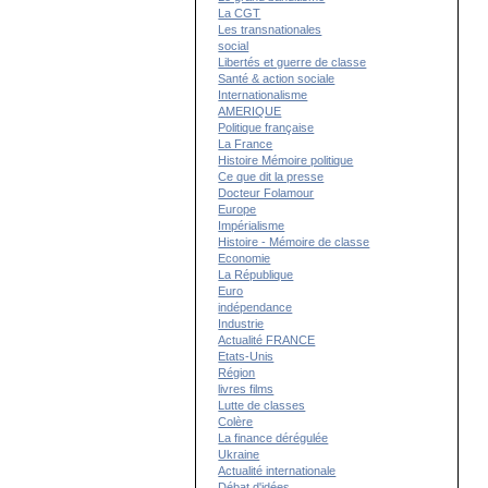
La CGT
Les transnationales
social
Libertés et guerre de classe
Santé & action sociale
Internationalisme
AMERIQUE
Politique française
La France
Histoire Mémoire politique
Ce que dit la presse
Docteur Folamour
Europe
Impérialisme
Histoire - Mémoire de classe
Economie
La République
Euro
indépendance
Industrie
Actualité FRANCE
Etats-Unis
Région
livres films
Lutte de classes
Colère
La finance dérégulée
Ukraine
Actualité internationale
Débat d'idées