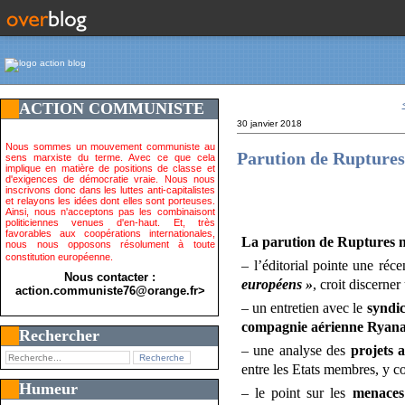
ACTION COMMUNISTE
30 janvier 2018
Nous sommes un mouvement communiste au
Parution de Rupture
sens marxiste du terme. Avec ce que cela
implique en matière de positions de classe et
d'exigences de démocratie vraie. Nous nous
inscrivons donc dans les luttes anti-capitalistes
et relayons les idées dont elles sont porteuses.
Ainsi, nous n'acceptons pas les combinaisont
politiciennes venues d'en-haut. Et, très
favorables aux coopérations internationales,
La parution de Ruptures n
nous nous opposons résolument à toute
constitution européenne.
– l’éditorial pointe une réc
Nous contacter :
européens »
, croit discerne
action.communiste76@orange.fr>
– un entretien avec le
syndic
compagnie aérienne Ryanair
Rechercher
– une analyse des
projets 
entre les Etats membres, y co
Humeur
– le point sur les
menaces