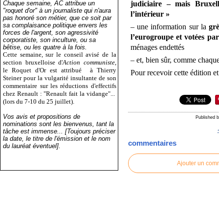
Chaque semaine, AC attribue un
judiciaire – mais Bruxe
"roquet d'or" à un journaliste qui n'aura
l’intérieur »
pas honoré son métier, que ce soit par
sa complaisance politique envers les
– une information sur la
gr
forces de l'argent, son agressivité
l’eurogroupe et votées par
corporatiste, son inculture, ou sa
ménages endettés
bêtise, ou les quatre à la fois.
Cette semaine, sur le conseil avisé de la
– et, bien sûr, comme chaqu
section bruxelloise d'
Action communiste
,
le Roquet d'Or est attribué
à Thierry
Pour recevoir cette édition et
Steiner pour la vulgarité insultante de son
commentaire sur les réductions d'effectifs
chez Renault : "Renault fait la vidange"...
(lors du 7-10 du 25 juillet).
Vos avis et propositions de
Published 
nominations sont les bienvenus, tant la
tâche est immense... [Toujours préciser
la date, le titre de l'émission et le nom
commentaires
du lauréat éventuel].
Ajouter un com