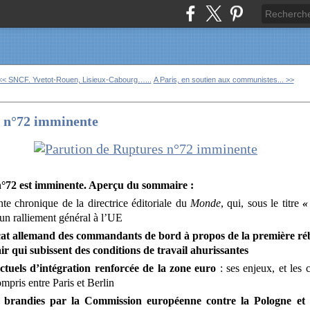
<< SNCF. Yvetot-Rouen, Lisieux-Cabourg…...
A Paris, en soutien aux communistes... >>
s n°72 imminente
°72 est imminente. Aperçu du sommaire :
ente chronique de la directrice éditoriale du
Monde
, qui, sous le titre
«
r un ralliement général à l’UE
at allemand des commandants de bord à propos de la première rébe
 qui subissent des conditions de travail ahurissantes
actuels d’intégration renforcée de la zone euro
: ses enjeux, et les c
mpris entre Paris et Berlin
 brandies par la Commission européenne contre la Pologne et