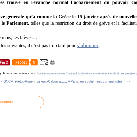
lles trouve en revanche normal l’acharnement du pouvoir co
ève générale qu’a connue la Grèce le 15 janvier après de nouvell
 le Parlement,
telles que la restriction du droit de grève et la facilita
e mois, les brèves…
s’abonner
 les suivantes, il n’est pas trop tard pour
.
Repost
0
by Action communiste
-
dans
Europe supranationale
Europe & institutions
souveraineté et droit des peuples
<< SNCF. Yvetot-Rouen, Lisieux-Cabourg…...
A Paris, en soutien aux communistes... >>
mentaire