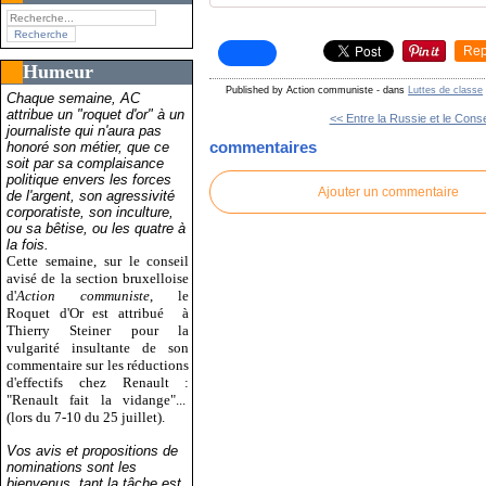
Rep
Humeur
Published by Action communiste
-
dans
Luttes de classe
Chaque semaine, AC
attribue un "roquet d'or" à un
<< Entre la Russie et le Consei
journaliste qui n'aura pas
commentaires
honoré son métier, que ce
soit par sa complaisance
politique envers les forces
Ajouter un commentaire
de l'argent, son agressivité
corporatiste, son inculture,
ou sa bêtise, ou les quatre à
la fois.
Cette semaine, sur le conseil
avisé de la section bruxelloise
d'
Action communiste
, le
Roquet d'Or est attribué
à
Thierry Steiner pour la
vulgarité insultante de son
commentaire sur les réductions
d'effectifs chez Renault :
"Renault fait la vidange"...
(lors du 7-10 du 25 juillet).
Vos avis et propositions de
nominations sont les
bienvenus, tant la tâche est