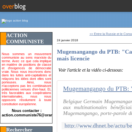
<< Entre la Russie et le Consei
ACTION
COMMUNISTE
24 janvier 2018
Mugemangango du PTB: "Carre
Nous sommes un mouvement
mais licencie
communiste au sens marxiste du
terme. Avec ce que cela implique
en matière de positions de classe
et d'exigences de démocratie
Voir l'article et la vidéo ci-dessous:
vraie. Nous nous inscrivons donc
dans les luttes anti-capitalistes et
relayons les idées dont elles sont
porteuses. Ainsi, nous
n'acceptons pas les combinaisont
politiciennes venues d'en-haut. Et,
très favorables aux coopérations
internationales, nous nous
opposons résolument à toute
Belgique Germain Mugemangango
constitution européenne.
aux multinationales bénéficia
Nous contacter :
Mugemangango, porte-parole du 
action.communiste76@orange.fr>
Rechercher