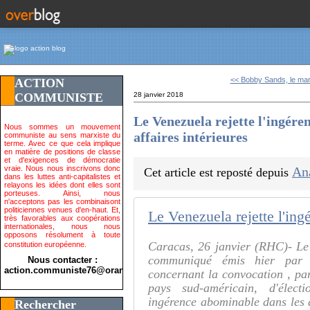
<< Bobby Sands, le mart
ACTION
COMMUNISTE
28 janvier 2018
Le Venezuela rejette l'ingére
Nous sommes un mouvement
affaires intérieures
communiste au sens marxiste du
terme. Avec ce que cela implique
en matière de positions de classe
et d'exigences de démocratie
vraie. Nous nous inscrivons donc
An
Cet article est reposté depuis
dans les luttes anti-capitalistes et
relayons les idées dont elles sont
porteuses. Ainsi, nous
n'acceptons pas les combinaisont
politiciennes venues d'en-haut. Et,
très favorables aux coopérations
internationales, nous nous
opposons résolument à toute
Caracas, 26 janvier (RHC)- Le V
constitution européenne.
communiqué émis hier par l
Nous contacter :
action.communiste76@orange.fr>
concernant la convocation , pa
pays sud-américain, d'électi
ingérence abominable dans les af
Rechercher