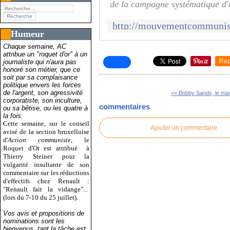
de la campagne systématique d'
Humeur
Chaque semaine, AC
attribue un "roquet d'or" à un
Rep
journaliste qui n'aura pas
honoré son métier, que ce
soit par sa complaisance
politique envers les forces
de l'argent, son agressivité
<< Bobby Sands, le mart
corporatiste, son inculture,
commentaires
ou sa bêtise, ou les quatre à
la fois.
Cette semaine, sur le conseil
Ajouter un commentaire
avisé de la section bruxelloise
d'
Action communiste
, le
Roquet d'Or est attribué
à
Thierry Steiner pour la
vulgarité insultante de son
commentaire sur les réductions
d'effectifs chez Renault :
"Renault fait la vidange"...
(lors du 7-10 du 25 juillet).
Vos avis et propositions de
nominations sont les
bienvenus, tant la tâche est