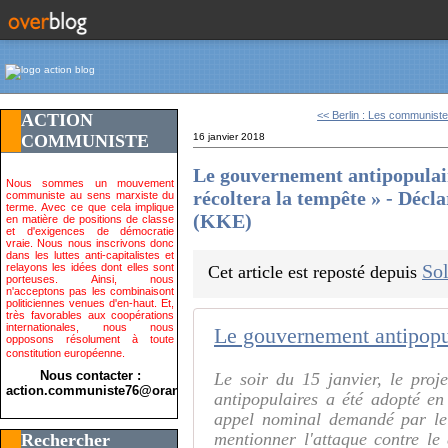
<< Berlin : Les communiste
ACTION
COMMUNISTE
16 janvier 2018
Le gouvernement antipopulai
Nous sommes un mouvement
récoltera la tempête » - Déc
communiste au sens marxiste du
terme. Avec ce que cela implique
(KKE)
en matière de positions de classe
et d'exigences de démocratie
vraie. Nous nous inscrivons donc
dans les luttes anti-capitalistes et
Sol
relayons les idées dont elles sont
Cet article est reposté depuis
porteuses. Ainsi, nous
n'acceptons pas les combinaisont
politiciennes venues d'en-haut. Et,
très favorables aux coopérations
internationales, nous nous
opposons résolument à toute
constitution européenne.
Nous contacter :
Le soir du 15 janvier, le proj
action.communiste76@orange.fr>
antipopulaires a été adopté e
appel nominal demandé par le
mentionner l'attaque contre le 
Rechercher