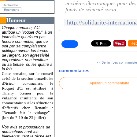
enchères électroniques pour des 
fonds de sécurité socia
Humeur
Chaque semaine, AC
attribue un "roquet d'or" à un
journaliste qui n'aura pas
honoré son métier, que ce
Rep
soit par sa complaisance
politique envers les forces
de l'argent, son agressivité
corporatiste, son inculture,
<< Berlin : Les communiste
ou sa bêtise, ou les quatre à
la fois.
commentaires
Cette semaine, sur le conseil
avisé de la section bruxelloise
d'
Action communiste
, le
Ajouter un commentaire
Roquet d'Or est attribué
à
Thierry Steiner pour la
vulgarité insultante de son
commentaire sur les réductions
d'effectifs chez Renault :
"Renault fait la vidange"...
(lors du 7-10 du 25 juillet).
Vos avis et propositions de
nominations sont les
bienvenus, tant la tâche est