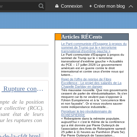
Connexion
+
Créer mon blog
Articles RÉCents
Le Parti communiste d'Espagne à propos du
sommet de Trump sur le « terrorisme
transnational d'extrême gauche »
Le Parti communiste d'Espagne à propos du
sommet de Trump sur le « terrorisme
transnational d'extrême gauche » Actualités
du PCE – 17 juillet 2026 Le gouvernement
américain est en guerre contre le droit
international et contre ceux d'entre nous qui
luttent...
Rejet de l’offre de reprise de Fibre
Excellence - Le projet des salariés de La
Chapelle Darblay en danger
Rupture conventionnelle collective : le double jeu intéressé de la CFDT
Très mauvaise nouvelle. Que nos gouvernants
cessent de parler de réindustrialisation. Ils s'en
moquent car ils ne veulent pas s'opposer à
l'Union Européenne et à la "concurrence libre
mpte de la position
et non faussée". Or si nous voulons sauver
e collective (RCC).
notre indépendance industrielle...
Perpétuer le leg révolutionnaire de
sant état de leurs
ROBESPIERRE
« Robespierre dans la mémoire populaire,
ur les ruptures con
aujourd’hui » c’est le thème de la conférence
qui a été donnée par Pierre Outteryck de
l’association des Amis de Robespierre samedi
25 juillet à 11 heures au Panthéon (Paris 5e).
e-de-la-cfdt.html
Par Pierre Outteryck de l’association...