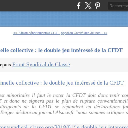
<< L'Union départementale CGT...
Appel du Comité des Jeunes... >>
le collective : le double jeu intéressé de la CFDT
Front Syndical de Classe
 depuis
.
st minoritaire il faut le noter la CFDT doit donc tenir co
 et donc ne signera pas le plan de rupture conventionnell
dirigeants de la CFDT se répandent en déclarations fai
 Berger déclare au journal Alsace.fr "nous sommes critiques s
rontsyndical-classe.org/2018/01/le-double-jeu-interess