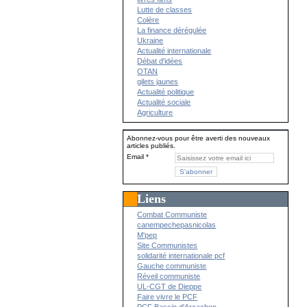
Lutte de classes
Colère
La finance dérégulée
Ukraine
Actualité internationale
Débat d'idées
OTAN
gilets jaunes
Actualité politique
Actualité sociale
Agriculture
Abonnez-vous pour être averti des nouveaux
articles publiés.
Email
Liens
Combat Communiste
canempechepasnicolas
M'pep
Site Communistes
solidarité internationale pcf
Gauche communiste
Réveil communiste
UL-CGT de Dieppe
Faire vivre le PCF
PCF Bassin d'Arcachon