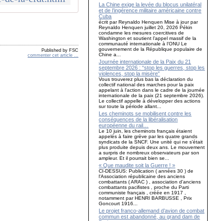
La Chine exige la levée du blocus unilatéral
et de l’ingérence militaire américaine contre
Cuba
écrit par Reynaldo Henquen Mise à jour par
Reynaldo Henquen juillet 20, 2026 Pékin
condamne les mesures coercitives de
Washington et soutient l’appel massif de la
communauté internationale à l’ONU Le
gouvernement de la République populaire de
Published by FSC
Chine a...
commenter cet article
…
Journée internationale de la Paix du 21
septembre 2026 : “stop les guerres, stop les
violences, stop la misère”
Vous trouverez plus bas la déclaration du
collectif national des marches pour la paix
appelant à l'action dans le cadre de la journée
internationale de la paix (21 septembre 2026).
Le collectif appelle à développer des actions
sur toute la période allant...
Les cheminots se mobilisent contre les
conséquences de la libéralisation
européenne du rail…
Le 10 juin, les cheminots français étaient
appelés à faire grève par les quatre grands
syndicats de la SNCF. Une unité qui ne s’était
plus produite depuis deux ans. Le mouvement
a surpris de nombreux observateurs par son
ampleur. Et il pourrait bien se...
« Que maudite soit la Guerre ! »
CI-DESSUS: Publication ( années 30 ) de
l'Association républicaine des anciens
combattants ( ARAC ) , association d'anciens
combattants pacifistes , proche du Parti
communiste français , créée en 1917 ,
notamment par HENRI BARBUSSE , Prix
Goncourt 1916...
Le projet franco-allemand d’avion de combat
commun est abandonné, au grand dam de