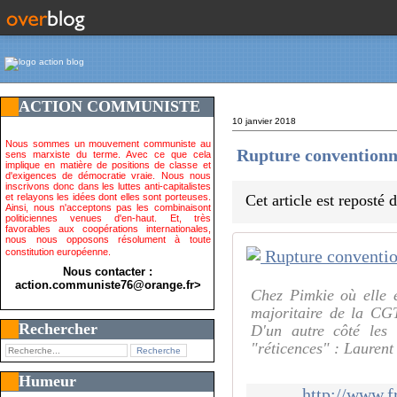
ACTION COMMUNISTE
10 janvier 2018
Nous sommes un mouvement communiste au
Rupture conventionnel
sens marxiste du terme. Avec ce que cela
implique en matière de positions de classe et
d'exigences de démocratie vraie. Nous nous
inscrivons donc dans les luttes anti-capitalistes
et relayons les idées dont elles sont porteuses.
Cet article est reposté
Ainsi, nous n'acceptons pas les combinaisont
politiciennes venues d'en-haut. Et, très
favorables aux coopérations internationales,
nous nous opposons résolument à toute
constitution européenne.
Nous contacter :
action.communiste76@orange.fr>
Chez Pimkie où elle e
majoritaire de la CGT
Rechercher
D'un autre côté les 
"réticences" : Laurent
Humeur
http://www.f