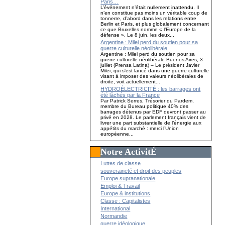
Paris…
L’événement n’était nullement inattendu. Il
n’en constitue pas moins un véritable coup de
tonnerre, d’abord dans les relations entre
Berlin et Paris, et plus globalement concernant
ce que Bruxelles nomme « l’Europe de la
défense ». Le 8 juin, les deux...
Argentine : Milei perd du soutien pour sa
guerre culturelle néolibérale
Argentine : Milei perd du soutien pour sa
guerre culturelle néolibérale Buenos Aires, 3
juillet (Prensa Latina) – Le président Javier
Milei, qui s'est lancé dans une guerre culturelle
visant à imposer des valeurs néolibérales de
droite, voit actuellement...
HYDROÉLECTRICITÉ : les barrages ont
été lâchés par la France
Par Patrick Serres, Trésorier du Pardem,
membre du Bureau politique 40% des
barrages détenus par EDF devront passer au
privé en 2028. Le parlement français vient de
livrer une part substantielle de l’énergie aux
appétits du marché : merci l’Union
européenne...
Notre ActivitÉ
Luttes de classe
souveraineté et droit des peuples
Europe supranationale
Emploi & Travail
Europe & institutions
Classe : Capitalistes
International
Normandie
guerre idéologique