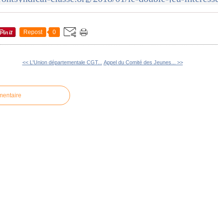
Repost
0
<< L'Union départementale CGT...
Appel du Comité des Jeunes... >>
mentaire