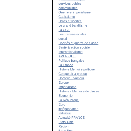
services publics
communistes
Guerre et impérialisme
Capitalisme
Droits et libertés
Le grand banditisme
La CGT
Les transnationales
social
Libertés et guerre de classe
Santé & action sociale
Internationalisme
AMERIQUE
Politique française
La France
Histoire Mémoire politique
Ce que dit la presse
Docteur Folamour
Europe
Impérialisme
Histoire - Mémoire de classe
Economie
La République
Euro
indépendance
Industrie
Actualité FRANCE
Etats-Unis
Région
livres films