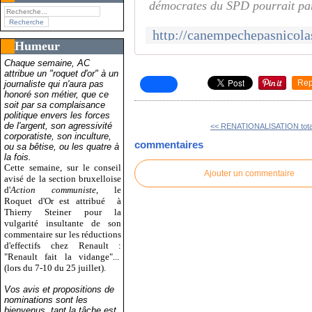
démocrates du SPD pourrait pa
Humeur
Chaque semaine, AC
attribue un "roquet d'or" à un
Rep
journaliste qui n'aura pas
honoré son métier, que ce
soit par sa complaisance
politique envers les forces
de l'argent, son agressivité
<< RENATIONALISATION total
corporatiste, son inculture,
commentaires
ou sa bêtise, ou les quatre à
la fois.
Cette semaine, sur le conseil
Ajouter un commentaire
avisé de la section bruxelloise
d'
Action communiste
, le
Roquet d'Or est attribué
à
Thierry Steiner pour la
vulgarité insultante de son
commentaire sur les réductions
d'effectifs chez Renault :
"Renault fait la vidange"...
(lors du 7-10 du 25 juillet).
Vos avis et propositions de
nominations sont les
bienvenus, tant la tâche est