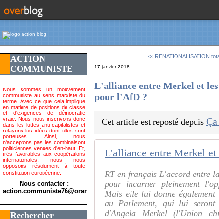
<< RENATIONALISATION total
ACTION
COMMUNISTE
17 janvier 2018
L'alliance entre Merkel et le
Nous sommes un mouvement
pour l'AfD ?
communiste au sens marxiste du
terme. Avec ce que cela implique
en matière de positions de classe
et d'exigences de démocratie
vraie. Nous nous inscrivons donc
Ça
Cet article est reposté depuis
dans les luttes anti-capitalistes et
relayons les idées dont elles sont
porteuses. Ainsi, nous
n'acceptons pas les combinaisont
politiciennes venues d'en-haut. Et,
très favorables aux coopérations
internationales, nous nous
opposons résolument à toute
RT en français L'accord entre la
constitution européenne.
pour incarner pleinement l'op
Nous contacter :
action.communiste76@orange.fr>
Mais elle lui donne également 
au Parlement, qui lui seront t
d'Angela Merkel (l'Union ch
Rechercher