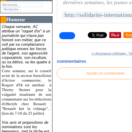
dernières semaines, les jeunes e
Humeur
Chaque semaine, AC
attribue un "roquet d'or" à un
Rep
journaliste qui n'aura pas
honoré son métier, que ce
soit par sa complaisance
politique envers les forces
de l'argent, son agressivité
<< Assurance-chômage : "Si 
corporatiste, son inculture,
commentaires
ou sa bêtise, ou les quatre à
la fois.
Cette semaine, sur le conseil
Ajouter un commentaire
avisé de la section bruxelloise
d'
Action communiste
, le
Roquet d'Or est attribué
à
Thierry Steiner pour la
vulgarité insultante de son
commentaire sur les réductions
d'effectifs chez Renault :
"Renault fait la vidange"...
(lors du 7-10 du 25 juillet).
Vos avis et propositions de
nominations sont les
bienvenus, tant la tâche est