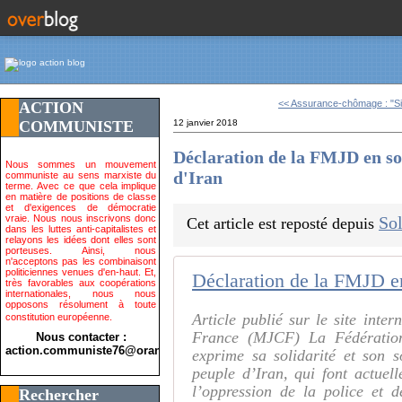
<< Assurance-chômage : "Si 
ACTION
COMMUNISTE
12 janvier 2018
Déclaration de la FMJD en sol
Nous sommes un mouvement
d'Iran
communiste au sens marxiste du
terme. Avec ce que cela implique
en matière de positions de classe
et d'exigences de démocratie
vraie. Nous nous inscrivons donc
Sol
Cet article est reposté depuis
dans les luttes anti-capitalistes et
relayons les idées dont elles sont
porteuses. Ainsi, nous
n'acceptons pas les combinaisont
politiciennes venues d'en-haut. Et,
très favorables aux coopérations
internationales, nous nous
opposons résolument à toute
Article publié sur le site in
constitution européenne.
France (MJCF) La Fédération
Nous contacter :
action.communiste76@orange.fr>
exprime sa solidarité et son s
peuple d’Iran, qui font actuell
l’oppression de la police et 
Rechercher