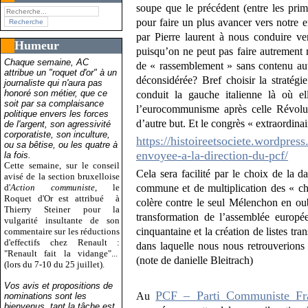
soupe que le précédent (entre les pri
pour faire un plus avancer vers notre e
par Pierre laurent à nous conduire v
Humeur
puisqu’on ne peut pas faire autrement m
Chaque semaine, AC
de « rassemblement » sans contenu aut
attribue un "roquet d'or" à un
déconsidérée? Bref choisir la stratégi
journaliste qui n'aura pas
honoré son métier, que ce
conduit la gauche italienne là où e
soit par sa complaisance
l’eurocommunisme après celle Révolut
politique envers les forces
d’autre but. Et le congrès « extraordin
de l'argent, son agressivité
corporatiste, son inculture,
https://histoireetsociete.wordpres
ou sa bêtise, ou les quatre à
envoyee-a-la-direction-du-pcf/
la fois.
Cette semaine, sur le conseil
Cela sera facilité par le choix de la 
avisé de la section bruxelloise
d'
Action communiste
, le
commune et de multiplication des « chant
Roquet d'Or est attribué
à
colère contre le seul Mélenchon en oubl
Thierry Steiner pour la
transformation de l’assemblée europé
vulgarité insultante de son
cinquantaine et la création de listes tr
commentaire sur les réductions
d'effectifs chez Renault :
dans laquelle nous nous retrouverions
"Renault fait la vidange"...
(note de danielle Bleitrach)
(lors du 7-10 du 25 juillet).
Vos avis et propositions de
PCF – Parti Communiste Fr
Au
nominations sont les
bienvenus, tant la tâche est