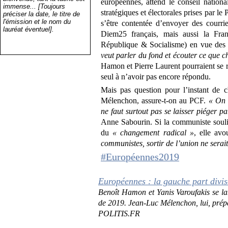
européennes, attend le conseil nation
immense... [Toujours
stratégiques et électorales prises par l
préciser la date, le titre de
l'émission et le nom du
s’être contentée d’envoyer des courri
lauréat éventuel].
Diem25 français, mais aussi la Fra
République & Socialisme) en vue des
veut parler du fond et écouter ce que c
Hamon et Pierre Laurent pourraient se 
seul à n’avoir pas encore répondu.
Mais pas question pour l’instant de c
Mélenchon, assure-t-on au PCF.
« On v
ne faut surtout pas se laisser piéger 
Anne Sabourin. Si la communiste soulig
du
« changement radical »
, elle av
communistes, sortir de l’union ne serai
#
Européennes2019
Européennes : la gauche part divi
Benoît Hamon et Yanis Varoufakis se l
de 2019. Jean-Luc Mélenchon, lui, prép
POLITIS.FR