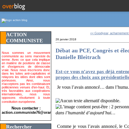
<< Goodyear, acharnement ju
ACTION
COMMUNISTE
26 janvier 2018
Débat au PCF, Congrès et élec
Nous sommes un mouvement
Danielle Bleitrach
communiste au sens marxiste du
terme. Avec ce que cela implique
en matière de positions de classe
et d'exigences de démocratie
vraie. Nous nous inscrivons donc
Est-ce vous n’avez pas déjà entend
dans les luttes anti-capitalistes et
propos des choix aux présidentiell
relayons les idées dont elles sont
porteuses. Ainsi, nous
n'acceptons pas les combinaisont
Je vous l’avais annoncé… dans l’huma
politiciennes venues d'en-haut. Et,
très favorables aux coopérations
internationales, nous nous
opposons résolument à toute
constitution européenne.
Nous contacter :
action.communiste76@orange.fr>
dans l’humanité d’aujourd’hui…
Rechercher
Comme je vous l’avais annoncé, le Con