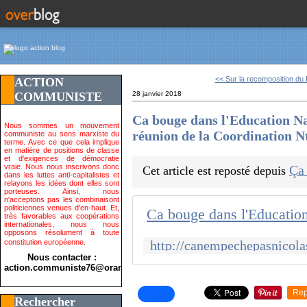
<< Sur la recomposition du 
ACTION
COMMUNISTE
28 janvier 2018
Ca bouge dans l'Education Na
Nous sommes un mouvement
réunion de la Coordination N
communiste au sens marxiste du
terme. Avec ce que cela implique
en matière de positions de classe
et d'exigences de démocratie
vraie. Nous nous inscrivons donc
Ça
Cet article est reposté depuis
dans les luttes anti-capitalistes et
relayons les idées dont elles sont
porteuses. Ainsi, nous
n'acceptons pas les combinaisont
politiciennes venues d'en-haut. Et,
très favorables aux coopérations
internationales, nous nous
opposons résolument à toute
constitution européenne.
Nous contacter :
action.communiste76@orange.fr>
Rep
Rechercher