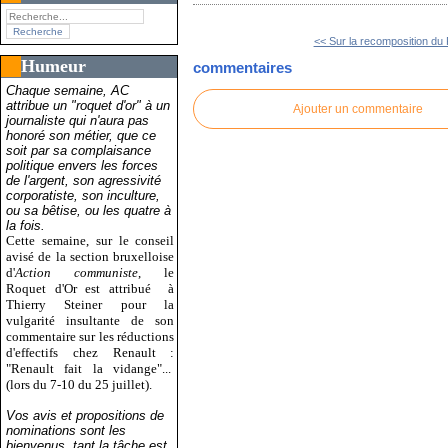
<< Sur la recomposition du 
Humeur
commentaires
Chaque semaine, AC
attribue un "roquet d'or" à un
Ajouter un commentaire
journaliste qui n'aura pas
honoré son métier, que ce
soit par sa complaisance
politique envers les forces
de l'argent, son agressivité
corporatiste, son inculture,
ou sa bêtise, ou les quatre à
la fois.
Cette semaine, sur le conseil
avisé de la section bruxelloise
d'
Action communiste
, le
Roquet d'Or est attribué
à
Thierry Steiner pour la
vulgarité insultante de son
commentaire sur les réductions
d'effectifs chez Renault :
"Renault fait la vidange"...
(lors du 7-10 du 25 juillet).
Vos avis et propositions de
nominations sont les
bienvenus, tant la tâche est