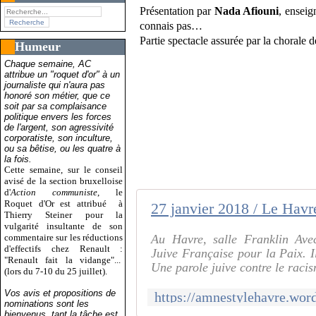
Présentation par
Nada Afiouni
, enseig
connais pas…
Partie spectacle assurée par la chorale 
Humeur
Chaque semaine, AC
attribue un "roquet d'or" à un
journaliste qui n'aura pas
honoré son métier, que ce
soit par sa complaisance
politique envers les forces
de l'argent, son agressivité
corporatiste, son inculture,
ou sa bêtise, ou les quatre à
la fois.
Cette semaine, sur le conseil
avisé de la section bruxelloise
d'
Action communiste
, le
Roquet d'Or est attribué
à
Thierry Steiner pour la
vulgarité insultante de son
commentaire sur les réductions
Au Havre, salle Franklin Av
d'effectifs chez Renault :
Juive Française pour la Paix. Il
"Renault fait la vidange"...
Une parole juive contre le racis
(lors du 7-10 du 25 juillet).
Vos avis et propositions de
nominations sont les
bienvenus, tant la tâche est