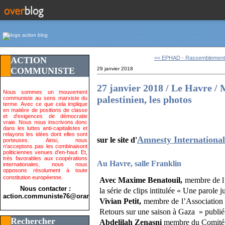
<< EPHAD - Rassemblement 1
ACTION
COMMUNISTE
29 janvier 2018
27 janvier 2018 / Le Havre / 
Nous sommes un mouvement
palestinien, les photos
communiste au sens marxiste du
terme. Avec ce que cela implique
en matière de positions de classe
et d'exigences de démocratie
vraie. Nous nous inscrivons donc
dans les luttes anti-capitalistes et
relayons les idées dont elles sont
Amnesty Internationa
sur le site d'
porteuses. Ainsi, nous
n'acceptons pas les combinaisont
politiciennes venues d'en-haut. Et,
très favorables aux coopérations
Au Havre, salle Franklin
internationales, nous nous
opposons résolument à toute
constitution européenne.
Avec Maxime Benatouil,
membre de l’U
Nous contacter :
la série de clips intitulée « Une parole 
action.communiste76@orange.fr>
Vivian Petit,
membre de l’Association Fr
Retours sur une saison à Gaza » publié 
Rechercher
Abdelilah Zenasni
membre du Comité de