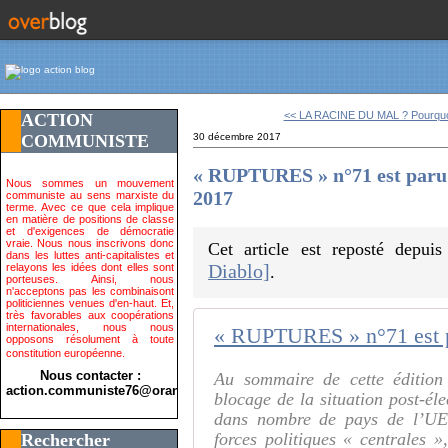
<< LA RACINE DU MAL ? Pourquoi
ACTION
COMMUNISTE
30 décembre 2017
« RUPTURES » n°71 est paru 
Nous sommes un mouvement
2017
communiste au sens marxiste du
terme. Avec ce que cela implique
en matière de positions de classe
et d'exigences de démocratie
vraie. Nous nous inscrivons donc
Cet article est reposté depui
dans les luttes anti-capitalistes et
Diablo]
relayons les idées dont elles sont
.
porteuses. Ainsi, nous
n'acceptons pas les combinaisont
politiciennes venues d'en-haut. Et,
très favorables aux coopérations
internationales, nous nous
opposons résolument à toute
constitution européenne.
Nous contacter :
Au sommaire de cette édition 
action.communiste76@orange.fr>
blocage de la situation post-él
dans nombre de pays de l’UE :
forces politiques « centrales »
Rechercher