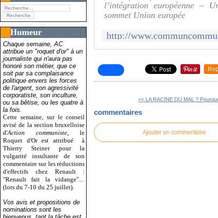
l’intégration européenne – U
sommet Union europée
Humeur
Chaque semaine, AC
attribue un "roquet d'or" à un
journaliste qui n'aura pas
honoré son métier, que ce
Rep
soit par sa complaisance
politique envers les forces
de l'argent, son agressivité
corporatiste, son inculture,
<< LA RACINE DU MAL ? Pourquoi
ou sa bêtise, ou les quatre à
la fois.
commentaires
Cette semaine, sur le conseil
avisé de la section bruxelloise
d'
Action communiste
, le
Ajouter un commentaire
Roquet d'Or est attribué
à
Thierry Steiner pour la
vulgarité insultante de son
commentaire sur les réductions
d'effectifs chez Renault :
"Renault fait la vidange"...
(lors du 7-10 du 25 juillet).
Vos avis et propositions de
nominations sont les
bienvenus, tant la tâche est