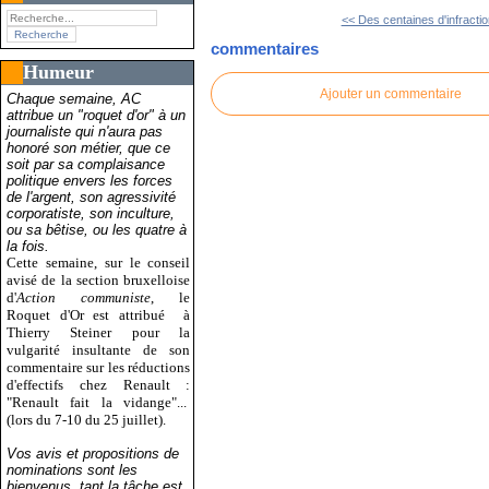
<< Des centaines d'infractio
commentaires
Humeur
Ajouter un commentaire
Chaque semaine, AC
attribue un "roquet d'or" à un
journaliste qui n'aura pas
honoré son métier, que ce
soit par sa complaisance
politique envers les forces
de l'argent, son agressivité
corporatiste, son inculture,
ou sa bêtise, ou les quatre à
la fois.
Cette semaine, sur le conseil
avisé de la section bruxelloise
d'
Action communiste
, le
Roquet d'Or est attribué
à
Thierry Steiner pour la
vulgarité insultante de son
commentaire sur les réductions
d'effectifs chez Renault :
"Renault fait la vidange"...
(lors du 7-10 du 25 juillet).
Vos avis et propositions de
nominations sont les
bienvenus, tant la tâche est