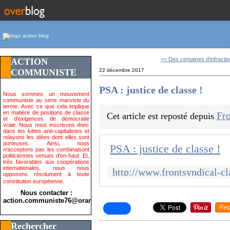
<< Des centaines d'infractio
ACTION
COMMUNISTE
22 décembre 2017
PSA : justice de classe !
Nous sommes un mouvement
communiste au sens marxiste du
terme. Avec ce que cela implique
en matière de positions de classe
Fro
Cet article est reposté depuis
et d'exigences de démocratie
vraie. Nous nous inscrivons donc
dans les luttes anti-capitalistes et
relayons les idées dont elles sont
porteuses. Ainsi, nous
PSA : justice de classe !
n'acceptons pas les combinaisont
politiciennes venues d'en-haut. Et,
très favorables aux coopérations
internationales, nous nous
opposons résolument à toute
constitution européenne.
Nous contacter :
action.communiste76@orange.fr>
Rep
Rechercher