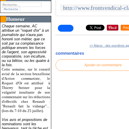
Humeur
Chaque semaine, AC
Rep
attribue un "roquet d'or" à un
journaliste qui n'aura pas
honoré son métier, que ce
soit par sa complaisance
<< Maroc : des ouvrières agr
politique envers les forces
de l'argent, son agressivité
commentaires
corporatiste, son inculture,
ou sa bêtise, ou les quatre à
la fois.
Ajouter un commentaire
Cette semaine, sur le conseil
avisé de la section bruxelloise
d'
Action communiste
, le
Roquet d'Or est attribué
à
Thierry Steiner pour la
vulgarité insultante de son
commentaire sur les réductions
d'effectifs chez Renault :
"Renault fait la vidange"...
(lors du 7-10 du 25 juillet).
Vos avis et propositions de
nominations sont les
bienvenus, tant la tâche est