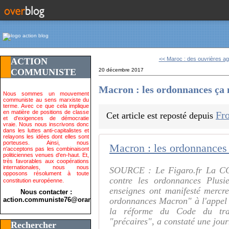
<< Maroc : des ouvrières agr
ACTION
COMMUNISTE
20 décembre 2017
Macron : les ordonnances ça n
Nous sommes un mouvement
communiste au sens marxiste du
terme. Avec ce que cela implique
en matière de positions de classe
Fro
Cet article est reposté depuis
et d'exigences de démocratie
vraie. Nous nous inscrivons donc
dans les luttes anti-capitalistes et
relayons les idées dont elles sont
porteuses. Ainsi, nous
Macron : les ordonnances 
n'acceptons pas les combinaisont
politiciennes venues d'en-haut. Et,
très favorables aux coopérations
internationales, nous nous
SOURCE : Le Figaro.fr La CGT
opposons résolument à toute
contre les ordonnances Plusie
constitution européenne.
enseignes ont manifesté mercr
Nous contacter :
action.communiste76@orange.fr>
ordonnances Macron" à l'appel
la réforme du Code du trav
"précaires", a constaté une jour
Rechercher