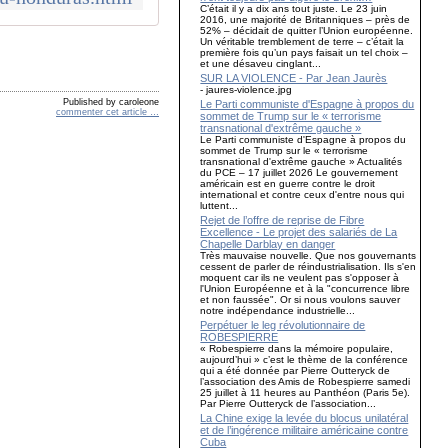
C’était il y a dix ans tout juste. Le 23 juin
2016, une majorité de Britanniques – près de
52% – décidait de quitter l’Union européenne.
Un véritable tremblement de terre – c’était la
première fois qu’un pays faisait un tel choix –
et une désaveu cinglant...
SUR LA VIOLENCE - Par Jean Jaurès
- jaures-violence.jpg
Published by caroleone
Le Parti communiste d'Espagne à propos du
commenter cet article
…
sommet de Trump sur le « terrorisme
transnational d'extrême gauche »
Le Parti communiste d'Espagne à propos du
sommet de Trump sur le « terrorisme
transnational d'extrême gauche » Actualités
du PCE – 17 juillet 2026 Le gouvernement
américain est en guerre contre le droit
international et contre ceux d'entre nous qui
luttent...
Rejet de l’offre de reprise de Fibre
Excellence - Le projet des salariés de La
Chapelle Darblay en danger
Très mauvaise nouvelle. Que nos gouvernants
cessent de parler de réindustrialisation. Ils s'en
moquent car ils ne veulent pas s'opposer à
l'Union Européenne et à la "concurrence libre
et non faussée". Or si nous voulons sauver
notre indépendance industrielle...
Perpétuer le leg révolutionnaire de
ROBESPIERRE
« Robespierre dans la mémoire populaire,
aujourd’hui » c’est le thème de la conférence
qui a été donnée par Pierre Outteryck de
l’association des Amis de Robespierre samedi
25 juillet à 11 heures au Panthéon (Paris 5e).
Par Pierre Outteryck de l’association...
La Chine exige la levée du blocus unilatéral
et de l’ingérence militaire américaine contre
Cuba