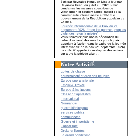
écrit par Reynaldo Henquen Mise à jour par
Reynaldo Henquen juillet 20, 2026 Pékin
condamne les mesures coercitives de
Washington et soutient l’appel massif de la
communauté internationale à l’ONU Le
gouvernement de la République populaire de
Chine a...
Journée internationale de la Paix du 21
septembre 2026 : “stop les guerres, stop les
violences, stop la misère”
Vous trouverez plus bas la déclaration du
collectif national des marches pour la paix
appelant à l'action dans le cadre de la journée
internationale de la paix (21 septembre 2026).
Le collectif appelle à développer des actions
sur toute la période allant...
Notre ActivitÉ
Luttes de classe
souveraineté et droit des peuples
Europe supranationale
Emploi & Travail
Europe & institutions
Classe : Capitalistes
International
Normandie
guerre idéologique
services publics
communistes
Guerre et impérialisme
Capitalisme
Droits et libertés
Le grand banditisme