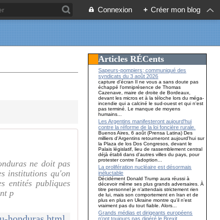
Connexion
+
Créer mon blog
Articles RÉCents
Sapeurs-pompiers; communiqué des
syndicats du 3 août 2026
capture d'écran Il ne vous a sans doute pas
échappé l'omniprésence de Thomas
Cazenave, maire de droite de Bordeaux,
devant les micros et à la téloche lors du méga-
incendie qui a calciné le sud-ouest et qui n'est
pas terminé. Le manque de moyens
humains...
Les Argentins manifesteront aujourd'hui
contre la réforme de la loi foncière rurale.
Buenos Aires, 6 août (Prensa Latina) Des
milliers d'Argentins retourneront aujourd'hui sur
la Plaza de los Dos Congresos, devant le
Palais législatif, lieu de rassemblement central
déjà établi dans d'autres villes du pays, pour
protester contre l'adoption...
nduras ne doit pas
La prolifération nucléaire est désormais
s institutions qu'on
inéluctable
Décidément Donald Trump aura réussi à
s entités publiques
décevoir même ses plus grands adversaires. À
titre personnel je n'attendais strictement rien
nt p
de lui, mais son comportement en Iran et de
plus en plus en Ukraine montre qu'il n'est
vraiment pas du tout fiable. Alors...
Grands médias et dirigeants européens
du-honduras.html
n’ont toujours pas digéré le Brexit…