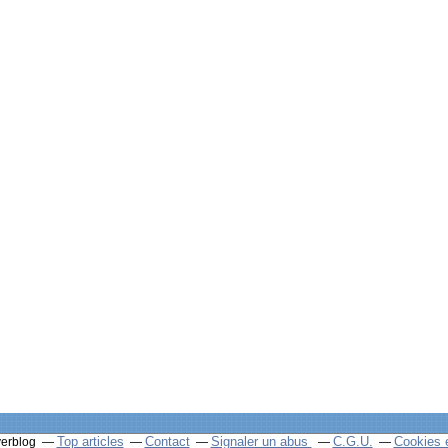
Top articles
Contact
Signaler un abus
C.G.U.
Cookies 
verblog