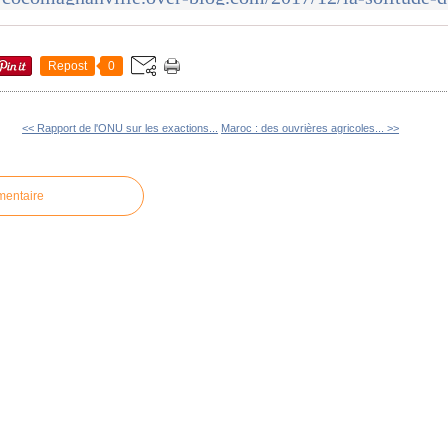
Repost
0
<< Rapport de l'ONU sur les exactions...
Maroc : des ouvrières agricoles... >>
mentaire