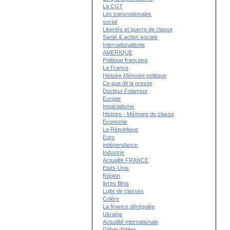
La CGT
Les transnationales
social
Libertés et guerre de classe
Santé & action sociale
Internationalisme
AMERIQUE
Politique française
La France
Histoire Mémoire politique
Ce que dit la presse
Docteur Folamour
Europe
Impérialisme
Histoire - Mémoire de classe
Economie
La République
Euro
indépendance
Industrie
Actualité FRANCE
Etats-Unis
Région
livres films
Lutte de classes
Colère
La finance dérégulée
Ukraine
Actualité internationale
Débat d'idées