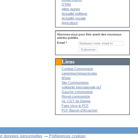
OTAN
gilets jaunes
Actualité politique
Actualité sociale
Agriculture
Abonnez-vous pour être averti des nouveaux
articles publiés.
Email
Liens
Combat Communiste
canempechepasnicolas
M'pep
Site Communistes
solidarité internationale pcf
Gauche communiste
Réveil communiste
UL-CGT de Dieppe
Faire vivre le PCF
PCF Bassin d'Arcachon
et données personnelles
Préférences cookies