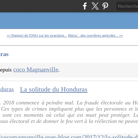
<< Rapport de l'ONU sur les exactions...
Maroc : des ouvrières agricoles... >>
uras
coco Magnanville
 depuis
.
La solitude du Honduras
. 2018 commence à peindre mal. La fraude électorale au Ho
. Ces types de crimes impliquent plus que les personnes et le
 sont ces moments où celui qui est muet peut protéger. Le
sus électoral et de donner le feu vert à la réélection ne peuve
//cocomagnanville.over-blog.com/2017/12/la-solitude-