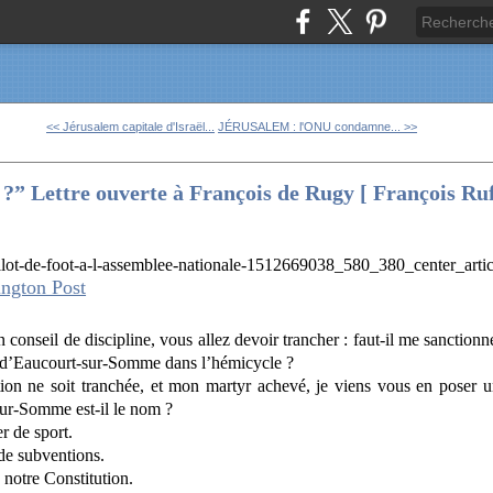
<< Jérusalem capitale d'Israël...
JÉRUSALEM : l'ONU condamne... >>
?” Lettre ouverte à François de Rugy [ François Ruf
ington Post
conseil de discipline, vous allez devoir trancher : faut-il me sanctionn
 d’Eaucourt-sur-Somme dans l’hémicycle ?
ion ne soit tranchée, et mon martyr achevé, je viens vous en poser 
sur-Somme est-il le nom ?
r de sport.
de subventions.
notre Constitution.