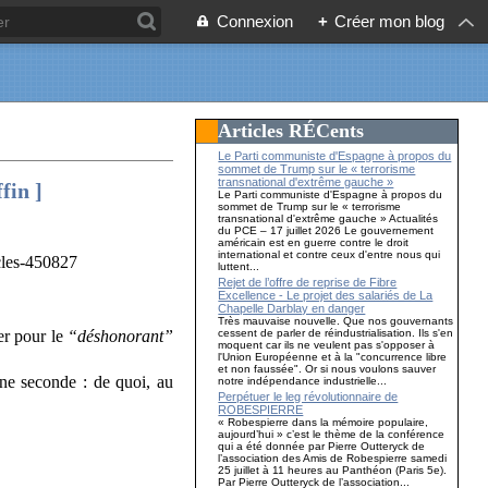
Connexion
+
Créer mon blog
Articles RÉCents
Le Parti communiste d'Espagne à propos du
sommet de Trump sur le « terrorisme
transnational d'extrême gauche »
fin ]
Le Parti communiste d'Espagne à propos du
sommet de Trump sur le « terrorisme
transnational d'extrême gauche » Actualités
du PCE – 17 juillet 2026 Le gouvernement
américain est en guerre contre le droit
international et contre ceux d'entre nous qui
luttent...
Rejet de l’offre de reprise de Fibre
Excellence - Le projet des salariés de La
Chapelle Darblay en danger
Très mauvaise nouvelle. Que nos gouvernants
cessent de parler de réindustrialisation. Ils s'en
er pour le
“déshonorant”
moquent car ils ne veulent pas s'opposer à
l'Union Européenne et à la "concurrence libre
et non faussée". Or si nous voulons sauver
une seconde : de quoi, au
notre indépendance industrielle...
Perpétuer le leg révolutionnaire de
ROBESPIERRE
« Robespierre dans la mémoire populaire,
aujourd’hui » c’est le thème de la conférence
qui a été donnée par Pierre Outteryck de
l’association des Amis de Robespierre samedi
25 juillet à 11 heures au Panthéon (Paris 5e).
Par Pierre Outteryck de l’association...