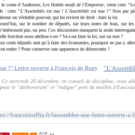
ns le conte d’Andersen,
Les Habits neufs de l’Empereur
, vient crier
“Le 
le : crier
“L’Assemblée est nue ! L’Assemblée est nue !”
Non par plai
ienne un véritable pouvoir, qui lui revient de droit : faire la loi.
jourd’hui, sur le nombre de députés, sur leurs notes de frais, sur l
m’intéressent pas, ou peu. Ces discussions masquent la seule interrogati
lle fonction nous attribue-t-on ? Va-t-on faire la loi, oui ou non ?
eux cents députés tant qu’à faire des économies, pourquoi ne pas y all
out entier ? Pour conserver une apparence de démocratie ?
 Ce mercredi 20 décembre, en conseil de discipline, vous all
r pour le "déshonorant" et "indigne" port du maillot d'Eauco
tps://francoisruffin.fr/lassemblee-nue-lettre-ouverte-a-