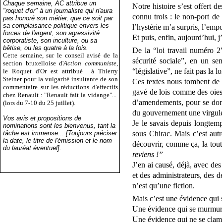
Chaque semaine, AC attribue un
Notre histoire s’est offert d
"roquet d'or" à un journaliste qui n'aura
connu trois : le non-port de
pas honoré son métier, que ce soit par
sa complaisance politique envers les
l’hystérie m’a surpris, l’emp
forces de l'argent, son agressivité
Et puis, enfin, aujourd’hui, j
corporatiste, son inculture, ou sa
bêtise, ou les quatre à la fois.
De la “loi travail numéro 2”
Cette semaine, sur le conseil avisé de la
sécurité sociale”, en un se
section bruxelloise d'
Action communiste
,
“législative”, ne fait pas la lo
le Roquet d'Or est attribué
à Thierry
Steiner pour la vulgarité insultante de son
Ces textes nous tombent de l
commentaire sur les réductions d'effectifs
gavé de lois comme des oies,
chez Renault : "Renault fait la vidange"...
d’amendements, pour se donne
(lors du 7-10 du 25 juillet).
du gouvernement une virgule
Vos avis et propositions de
Je le savais depuis longtem
nominations sont les bienvenus, tant la
tâche est immense... [Toujours préciser
sous Chirac. Mais c’est aut
la date, le titre de l'émission et le nom
découvrir, comme ça, la toute
du lauréat éventuel].
reviens !”
J’en ai causé, déjà, avec des
et des administrateurs, des d
n’est qu’une fiction.
Mais c’est une évidence qui 
Une évidence qui se murmur
Une évidence qui ne se clame