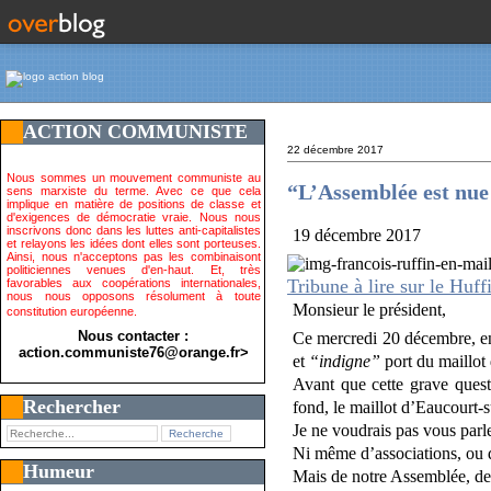
ACTION COMMUNISTE
22 décembre 2017
Nous sommes un mouvement communiste au
“L’Assemblée est nue 
sens marxiste du terme. Avec ce que cela
implique en matière de positions de classe et
d'exigences de démocratie vraie. Nous nous
inscrivons donc dans les luttes anti-capitalistes
19 décembre 2017
et relayons les idées dont elles sont porteuses.
Ainsi, nous n'acceptons pas les combinaisont
politiciennes venues d'en-haut. Et, très
Tribune à lire sur le Huff
favorables aux coopérations internationales,
nous nous opposons résolument à toute
Monsieur le président,
constitution européenne.
Nous contacter :
Ce mercredi 20 décembre, en 
action.communiste76@orange.fr>
et
“indigne”
port du maillot
Avant que cette grave quest
Rechercher
fond, le maillot d’Eaucourt-
Je ne voudrais pas vous parle
Ni même d’associations, ou 
Humeur
Mais de notre Assemblée, de 