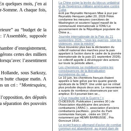
La Chine exige la levée du blocus unilatéral
 En quelques mois, j’en ai
et de l’ingérence militaire américaine contre
sur-Somme. A chaque fois,
Cuba
écrit par Reynaldo Henquen Mise à jour par
Reynaldo Henquen juillet 20, 2026 Pékin
condamne les mesures coercitives de
Washington et soutient l’appel massif de la
communauté internationale à l’ONU Le
érieure” au “budget de la
gouvernement de la République populaire de
Chine a...
 : l’Assemblée, supposée
Journée internationale de la Paix du 21
septembre 2026 : “stop les guerres, stop les
violences, stop la misère”
Vous trouverez plus bas la déclaration du
chambre d’enregistrement,
collectif national des marches pour la paix
appelant à l'action dans le cadre de la journée
érons certes des milliers
internationale de la paix (21 septembre 2026).
lorsqu’avec l’assentiment
Le collectif appelle à développer des actions
sur toute la période allant...
Les cheminots se mobilisent contre les
conséquences de la libéralisation
s Hollande, sous Sarkozy,
européenne du rail…
Le 10 juin, les cheminots français étaient
 en butte chaque matin. A
appelés à faire grève par les quatre grands
syndicats de la SNCF. Une unité qui ne s’était
ns un cri :
“Montesquieu,
plus produite depuis deux ans. Le mouvement
a surpris de nombreux observateurs par son
ampleur. Et il pourrait bien se...
 l’opposition, des députés
« Que maudite soit la Guerre ! »
CI-DESSUS: Publication ( années 30 ) de
la séparation des pouvoirs
l'Association républicaine des anciens
combattants ( ARAC ) , association d'anciens
combattants pacifistes , proche du Parti
communiste français , créée en 1917 ,
notamment par HENRI BARBUSSE , Prix
Goncourt 1916...
Le projet franco-allemand d’avion de combat
commun est abandonné, au grand dam de