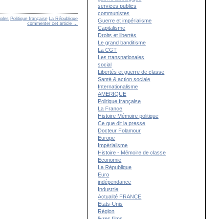
services publics
communistes
uples
Politique française
La République
Guerre et impérialisme
commenter cet article
…
Capitalisme
Droits et libertés
Le grand banditisme
La CGT
Les transnationales
social
Libertés et guerre de classe
Santé & action sociale
Internationalisme
AMERIQUE
Politique française
La France
Histoire Mémoire politique
Ce que dit la presse
Docteur Folamour
Europe
Impérialisme
Histoire - Mémoire de classe
Economie
La République
Euro
indépendance
Industrie
Actualité FRANCE
Etats-Unis
Région
livres films