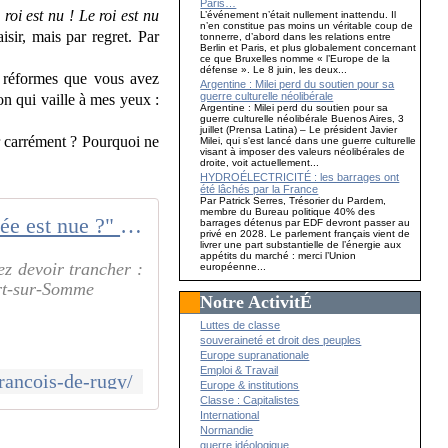
Paris…
roi est nu ! Le roi est nu
L’événement n’était nullement inattendu. Il
n’en constitue pas moins un véritable coup de
sir, mais par regret. Par
tonnerre, d’abord dans les relations entre
Berlin et Paris, et plus globalement concernant
ce que Bruxelles nomme « l’Europe de la
défense ». Le 8 juin, les deux...
es réformes que vous avez
Argentine : Milei perd du soutien pour sa
guerre culturelle néolibérale
on qui vaille à mes yeux :
Argentine : Milei perd du soutien pour sa
guerre culturelle néolibérale Buenos Aires, 3
juillet (Prensa Latina) – Le président Javier
er carrément ? Pourquoi ne
Milei, qui s'est lancé dans une guerre culturelle
visant à imposer des valeurs néolibérales de
droite, voit actuellement...
HYDROÉLECTRICITÉ : les barrages ont
été lâchés par la France
Par Patrick Serres, Trésorier du Pardem,
membre du Bureau politique 40% des
"L'Assemblée est nue ?" Lettre ouverte à François de Rugy
barrages détenus par EDF devront passer au
privé en 2028. Le parlement français vient de
livrer une part substantielle de l’énergie aux
appétits du marché : merci l’Union
ez devoir trancher :
européenne...
urt-sur-Somme
Notre ActivitÉ
Luttes de classe
souveraineté et droit des peuples
Europe supranationale
Emploi & Travail
francois-de-rugy/
Europe & institutions
Classe : Capitalistes
International
Normandie
guerre idéologique