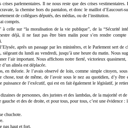
es crises parlementaires. Il ne nous reste que des crises vestimentaires.
 cravate, la chemise hors du pantalon, et donc le maillot d’Eaucourt-
ortement de collègues députés, des médias, ou de l’institution.
’ai compris.
 à celle sur “la moralisation de la vie publique”, de la “Sécurité int
mestre déjà, il ne faut pas être bien malin pour s’en rendre compte
i.
’Elysée, après un passage par les ministères, et le Parlement sert de 
 siégeant du lundi au vendredi, jusqu’à une heure du matin. Nous sugg
r l’air important. Nous affichons notre fierté, victorieux quasiment, 
 d’un alinéa est déplacée.
ps, en théorie. Je l’avais observé de loin, comme simple citoyen, sou
re chose, tout de même, de l’avoir sous le nez au quotidien, d’y être
 puissance de l’exécutif, qui est en fait également le législatif, je retie
 dizaines de personnes, des juristes et des lambdas, de la majorité et de
e gauche et des de droite, et pour tous, pour tous, c’est une évidence : 
se chuchote.
e.
 pas haut et fort.