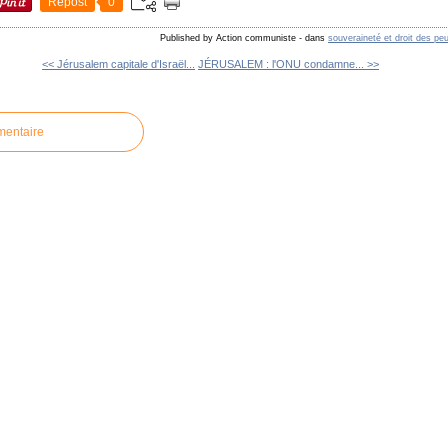
Repost
0
Published by Action communiste
-
dans
souveraineté et droit des pe
<< Jérusalem capitale d'Israël...
JÉRUSALEM : l'ONU condamne... >>
mentaire