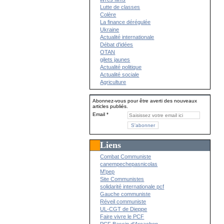
Lutte de classes
Colère
La finance dérégulée
Ukraine
Actualité internationale
Débat d'idées
OTAN
gilets jaunes
Actualité politique
Actualité sociale
Agriculture
Abonnez-vous pour être averti des nouveaux
articles publiés.
Email
Liens
Combat Communiste
canempechepasnicolas
M'pep
Site Communistes
solidarité internationale pcf
Gauche communiste
Réveil communiste
UL-CGT de Dieppe
Faire vivre le PCF
PCF Bassin d'Arcachon