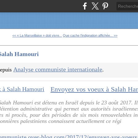
<< « La Marseillaise » doit vivre...
Que cache l’indignation affichée... >>
 Salah Hamouri
Analyse communiste internationale
 depuis
.
Envoyez vos voeux à Salah Ha
lah Hamouri est détenu en Israël depuis le 23 août 2017. Il 
étention administrative qui permet aux autorités israélienne
es ni procès, pour des périodes de six mois renouvelables i
sonnières palestiniens connaissent actuellement ce régi