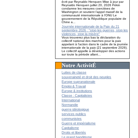
écrit par Reynaldo Henquen Mise à jour par
Reynaldo Henquen juillet 20, 2026 Pékin
condamne les mesures coercitives de
Washington et soutient l’appel massif de la
communauté internationale à l’ONU Le
gouvernement de la République populaire de
Chine a...
Journée internationale de la Paix du 21
septembre 2026 : “stop les guerres, stop les
violences, stop la misère”
Vous trouverez plus bas la déclaration du
collectif national des marches pour la paix
appelant à l'action dans le cadre de la journée
internationale de la paix (21 septembre 2026).
Le collectif appelle à développer des actions
sur toute la période allant...
Notre ActivitÉ
Luttes de classe
souveraineté et droit des peuples
Europe supranationale
Emploi & Travail
Europe & institutions
Classe : Capitalistes
International
Normandie
guerre idéologique
services publics
communistes
Guerre et impérialisme
Capitalisme
Droits et libertés
Le grand banditisme