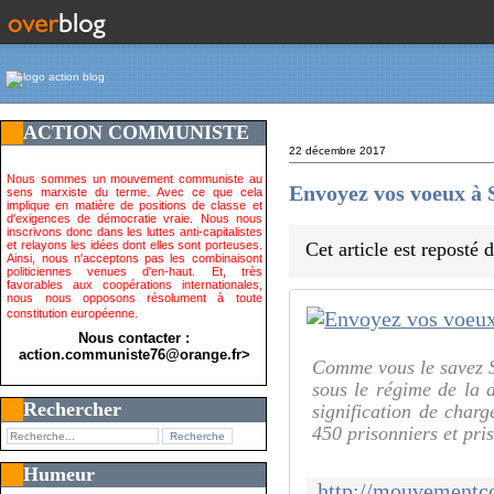
ACTION COMMUNISTE
22 décembre 2017
Nous sommes un mouvement communiste au
Envoyez vos voeux à
sens marxiste du terme. Avec ce que cela
implique en matière de positions de classe et
d'exigences de démocratie vraie. Nous nous
inscrivons donc dans les luttes anti-capitalistes
et relayons les idées dont elles sont porteuses.
Cet article est reposté
Ainsi, nous n'acceptons pas les combinaisont
politiciennes venues d'en-haut. Et, très
favorables aux coopérations internationales,
nous nous opposons résolument à toute
constitution européenne.
Nous contacter :
action.communiste76@orange.fr>
Comme vous le savez Sa
sous le régime de la d
Rechercher
signification de charg
450 prisonniers et pri
Humeur