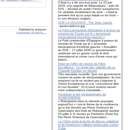
C’était il y a dix ans tout juste. Le 23 juin
2016, une majorité de Britanniques – près de
52% – décidait de quitter l’Union européenne.
Un véritable tremblement de terre – c’était la
première fois qu’un pays faisait un tel choix –
et une désaveu cinglant...
SUR LA VIOLENCE - Par Jean Jaurès
- jaures-violence.jpg
Published by anonyme
Le Parti communiste d'Espagne à propos du
commenter cet article
…
sommet de Trump sur le « terrorisme
transnational d'extrême gauche »
Le Parti communiste d'Espagne à propos du
sommet de Trump sur le « terrorisme
transnational d'extrême gauche » Actualités
du PCE – 17 juillet 2026 Le gouvernement
américain est en guerre contre le droit
international et contre ceux d'entre nous qui
luttent...
Rejet de l’offre de reprise de Fibre
Excellence - Le projet des salariés de La
Chapelle Darblay en danger
Très mauvaise nouvelle. Que nos gouvernants
cessent de parler de réindustrialisation. Ils s'en
moquent car ils ne veulent pas s'opposer à
l'Union Européenne et à la "concurrence libre
et non faussée". Or si nous voulons sauver
notre indépendance industrielle...
Perpétuer le leg révolutionnaire de
ROBESPIERRE
« Robespierre dans la mémoire populaire,
aujourd’hui » c’est le thème de la conférence
qui a été donnée par Pierre Outteryck de
l’association des Amis de Robespierre samedi
25 juillet à 11 heures au Panthéon (Paris 5e).
Par Pierre Outteryck de l’association...
La Chine exige la levée du blocus unilatéral
et de l’ingérence militaire américaine contre
Cuba