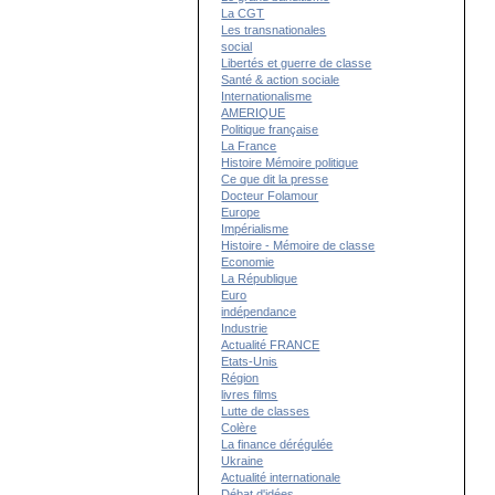
La CGT
Les transnationales
social
Libertés et guerre de classe
Santé & action sociale
Internationalisme
AMERIQUE
Politique française
La France
Histoire Mémoire politique
Ce que dit la presse
Docteur Folamour
Europe
Impérialisme
Histoire - Mémoire de classe
Economie
La République
Euro
indépendance
Industrie
Actualité FRANCE
Etats-Unis
Région
livres films
Lutte de classes
Colère
La finance dérégulée
Ukraine
Actualité internationale
Débat d'idées