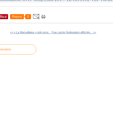
Repost
0
<< « La Marseillaise » doit vivre...
Que cache l’indignation affichée... >>
mentaire