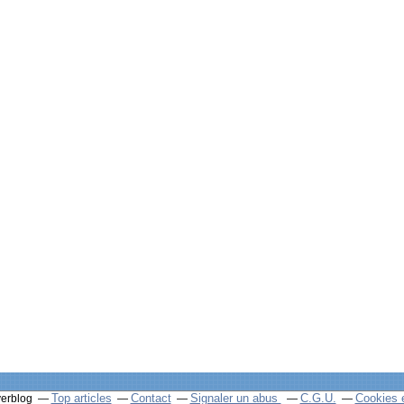
Top articles
Contact
Signaler un abus
C.G.U.
Cookies 
verblog