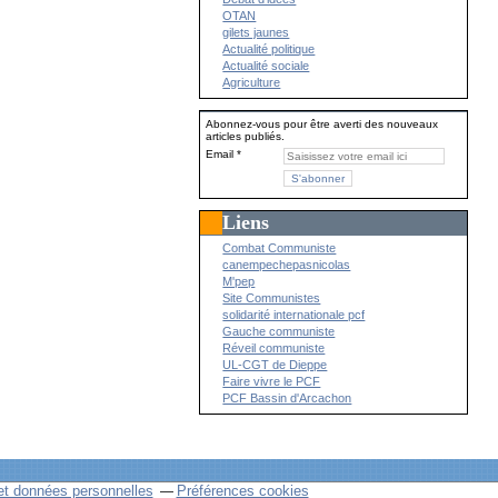
OTAN
gilets jaunes
Actualité politique
Actualité sociale
Agriculture
Abonnez-vous pour être averti des nouveaux
articles publiés.
Email
Liens
Combat Communiste
canempechepasnicolas
M'pep
Site Communistes
solidarité internationale pcf
Gauche communiste
Réveil communiste
UL-CGT de Dieppe
Faire vivre le PCF
PCF Bassin d'Arcachon
et données personnelles
Préférences cookies