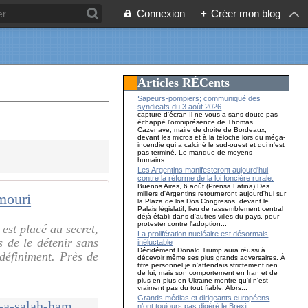
Connexion
+
Créer mon blog
Articles RÉCents
Sapeurs-pompiers; communiqué des
syndicats du 3 août 2026
capture d'écran Il ne vous a sans doute pas
échappé l'omniprésence de Thomas
Cazenave, maire de droite de Bordeaux,
devant les micros et à la téloche lors du méga-
incendie qui a calciné le sud-ouest et qui n'est
pas terminé. Le manque de moyens
humains...
Les Argentins manifesteront aujourd'hui
contre la réforme de la loi foncière rurale.
Buenos Aires, 6 août (Prensa Latina) Des
milliers d'Argentins retourneront aujourd'hui sur
mouri
la Plaza de los Dos Congresos, devant le
Palais législatif, lieu de rassemblement central
déjà établi dans d'autres villes du pays, pour
protester contre l'adoption...
est placé au secret,
La prolifération nucléaire est désormais
s de le détenir sans
inéluctable
Décidément Donald Trump aura réussi à
ndéfiniment. Près de
décevoir même ses plus grands adversaires. À
titre personnel je n'attendais strictement rien
de lui, mais son comportement en Iran et de
plus en plus en Ukraine montre qu'il n'est
vraiment pas du tout fiable. Alors...
Grands médias et dirigeants européens
http://mouvementcommuniste.over-blog.com/2017/12/envoyez-vos-voeux-a-salah-hamouri.html
n’ont toujours pas digéré le Brexit…