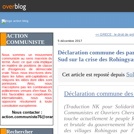
<< GRECE : le droit de grè
ACTION
COMMUNISTE
5 décembre 2017
Déclaration commune des part
Nous sommes un mouvement
Sud sur la crise des Rohingya
communiste au sens marxiste du
terme. Avec ce que cela implique
en matière de positions de classe
et d'exigences de démocratie
vraie. Nous nous inscrivons donc
Sol
Cet article est reposté depuis
dans les luttes anti-capitalistes et
relayons les idées dont elles sont
porteuses. Ainsi, nous
n'acceptons pas les combinaisont
politiciennes venues d'en-haut. Et,
très favorables aux coopérations
internationales, nous nous
opposons résolument à toute
(Traduction NK pour Solidarit
constitution européenne.
Communistes et Ouvriers Chers
Nous contacter :
action.communiste76@orange.fr>
touche actuellement le peuple R
et brutale du gouvernement bir
des villages Rohingyas par l
Rechercher