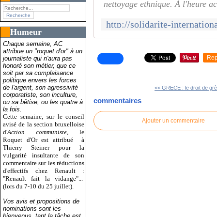
nettoyage ethnique. À l'heure ac
Humeur
Chaque semaine, AC
attribue un "roquet d'or" à un
Rep
journaliste qui n'aura pas
honoré son métier, que ce
soit par sa complaisance
politique envers les forces
de l'argent, son agressivité
<< GRECE : le droit de grè
corporatiste, son inculture,
commentaires
ou sa bêtise, ou les quatre à
la fois.
Cette semaine, sur le conseil
Ajouter un commentaire
avisé de la section bruxelloise
d'
Action communiste
, le
Roquet d'Or est attribué
à
Thierry Steiner pour la
vulgarité insultante de son
commentaire sur les réductions
d'effectifs chez Renault :
"Renault fait la vidange"...
(lors du 7-10 du 25 juillet).
Vos avis et propositions de
nominations sont les
bienvenus, tant la tâche est