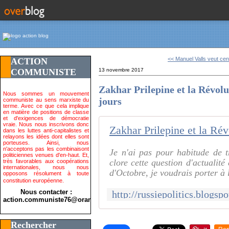
<< Manuel Valls veut cen
ACTION
COMMUNISTE
13 novembre 2017
Zakhar Prilepine et la Révol
Nous sommes un mouvement
jours
communiste au sens marxiste du
terme. Avec ce que cela implique
en matière de positions de classe
et d'exigences de démocratie
vraie. Nous nous inscrivons donc
dans les luttes anti-capitalistes et
relayons les idées dont elles sont
porteuses. Ainsi, nous
n'acceptons pas les combinaisont
Je n'ai pas pour habitude de t
politiciennes venues d'en-haut. Et,
clore cette question d'actualité
très favorables aux coopérations
internationales, nous nous
d'Octobre, je voudrais porter à 
opposons résolument à toute
constitution européenne.
Nous contacter :
action.communiste76@orange.fr>
Rechercher