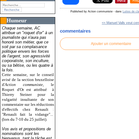
Rep
Published by Action communiste
-
dans
Luttes de cl
Humeur
<< Manuel Valls veut cen
Chaque semaine, AC
commentaires
attribue un "roquet d'or" à un
journaliste qui n'aura pas
honoré son métier, que ce
Ajouter un commentaire
soit par sa complaisance
politique envers les forces
de l'argent, son agressivité
corporatiste, son inculture,
ou sa bêtise, ou les quatre à
la fois.
Cette semaine, sur le conseil
avisé de la section bruxelloise
d'
Action communiste
, le
Roquet d'Or est attribué
à
Thierry Steiner pour la
vulgarité insultante de son
commentaire sur les réductions
d'effectifs chez Renault :
"Renault fait la vidange"...
(lors du 7-10 du 25 juillet).
Vos avis et propositions de
nominations sont les
bienvenus, tant la tâche est