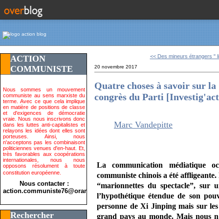
<< Des mineurs étrangers " li
ACTION
COMMUNISTE
20 novembre 2017
Quatre choses à savoir sur l
Nous sommes un mouvement
congrès du Parti [Investig'ac
communiste au sens marxiste du
terme. Avec ce que cela implique
en matière de positions de classe
et d'exigences de démocratie
vraie. Nous nous inscrivons donc
Marc Vandepitte
dans les luttes anti-capitalistes et
relayons les idées dont elles sont
porteuses. Ainsi, nous
n'acceptons pas les combinaisont
politiciennes venues d'en-haut. Et,
très favorables aux coopérations
internationales, nous nous
La communication médiatique oc
opposons résolument à toute
constitution européenne.
communiste chinois a été affligeante.
Nous contacter :
“marionnettes du spectacle”, sur 
action.communiste76@orange.fr>
l’hypothétique étendue de son pouv
personne de
Xi Jinping mais sur le
Rechercher
grand pays au monde. Mais nous n’a