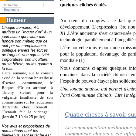
quelques clichés éculés.
Humeur
Au cœur du congrès : le fait que
développement. L’expression “ère nouve
Chaque semaine, AC
attribue un "roquet d'or" à un
Xi .L’ère ancienne s’est caractérisée
journaliste qui n'aura pas
technologie, parallèlement à l’inégalit
honoré son métier, que ce
soit par sa complaisance
L’ère nouvelle œuvre pour une croissanc
politique envers les forces
pour la population, davantage de part
de l'argent, son agressivité
corporatiste, son inculture,
mondiale (1)
ou sa bêtise, ou les quatre à
Nous donnons ci-après quelques info
la fois.
Cette semaine, sur le conseil
domaines dans la société chinoise en
avisé de la section bruxelloise
l’espoir de pouvoir étayer plus solidemen
d'
Action communiste
, le
Roquet d'Or est attribué
à
Une longue analyse qui permet d'entrev
Thierry Steiner pour la
Parti Communiste Chinois. Lire l'intégra
vulgarité insultante de son
commentaire sur les réductions
d'effectifs chez Renault :
"Renault fait la vidange"...
(lors du 7-10 du 25 juillet).
Vos avis et propositions de
La communication médiatique o
nominations sont les
communiste chinois a été afflig
bienvenus, tant la tâche est