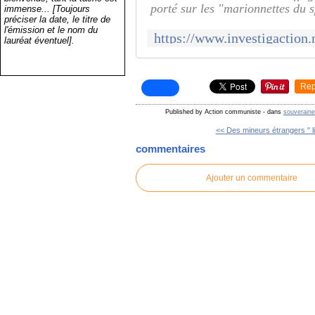
porté sur les "marionnettes du sp
immense... [Toujours
préciser la date, le titre de
l'émission et le nom du
lauréat éventuel].
Rep
Published by Action communiste
-
dans
souveraine
<< Des mineurs étrangers " li
commentaires
Ajouter un commentaire