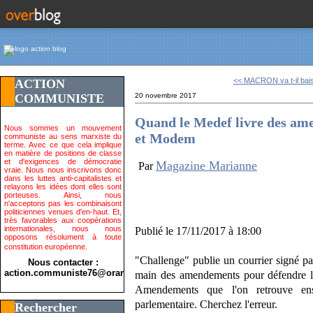
<< MACRON va t-il baiss
ACTION
COMMUNISTE
20 novembre 2017
Quand le Medef livre des am
Nous sommes un mouvement
et Modem
communiste au sens marxiste du
terme. Avec ce que cela implique
en matière de positions de classe
et d'exigences de démocratie
Magazine Marianne
Par
vraie. Nous nous inscrivons donc
dans les luttes anti-capitalistes et
relayons les idées dont elles sont
porteuses. Ainsi, nous
n'acceptons pas les combinaisont
politiciennes venues d'en-haut. Et,
très favorables aux coopérations
internationales, nous nous
Publié le 17/11/2017 à 18:00
opposons résolument à toute
constitution européenne.
"Challenge" publie un courrier signé pa
Nous contacter :
action.communiste76@orange.fr>
main des amendements pour défendre le
Amendements que l'on retrouve ensu
parlementaire. Cherchez l'erreur.
Rechercher