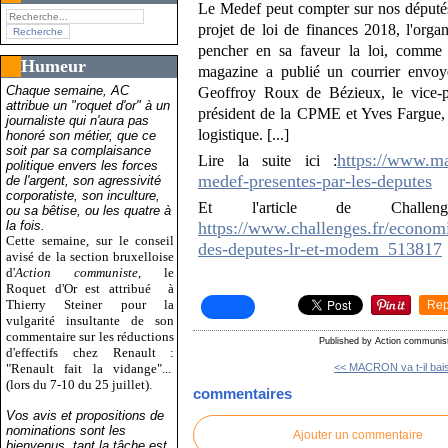
Le Medef peut compter sur nos députés
projet de loi de finances 2018, l'orga
pencher en sa faveur la loi, comme
Humeur
magazine a publié un courrier envoy
Chaque semaine, AC
Geoffroy Roux de Bézieux, le vice-p
attribue un "roquet d'or" à un
président de la CPME et Yves Fargue, r
journaliste qui n'aura pas
logistique. [...]
honoré son métier, que ce
soit par sa complaisance
https://www.ma
Lire la suite ici :
politique envers les forces
medef-presentes-par-les-deputes
de l'argent, son agressivité
corporatiste, son inculture,
Et l'article de Chall
ou sa bêtise, ou les quatre à
la fois.
https://www.challenges.fr/econom
Cette semaine, sur le conseil
des-deputes-lr-et-modem_513817
avisé de la section bruxelloise
d'
Action communiste
, le
Roquet d'Or est attribué
à
Thierry Steiner pour la
Rep
vulgarité insultante de son
commentaire sur les réductions
Published by Action communis
d'effectifs chez Renault :
"Renault fait la vidange"...
<< MACRON va t-il baiss
(lors du 7-10 du 25 juillet).
commentaires
Vos avis et propositions de
nominations sont les
Ajouter un commentaire
bienvenus, tant la tâche est