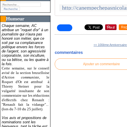
Humeur
Chaque semaine, AC
Rep
attribue un "roquet d'or" à un
journaliste qui n'aura pas
honoré son métier, que ce
soit par sa complaisance
<< 100ème Anniversaire d
politique envers les forces
de l'argent, son agressivité
commentaires
corporatiste, son inculture,
ou sa bêtise, ou les quatre à
la fois.
Ajouter un commentaire
Cette semaine, sur le conseil
avisé de la section bruxelloise
d'
Action communiste
, le
Roquet d'Or est attribué
à
Thierry Steiner pour la
vulgarité insultante de son
commentaire sur les réductions
d'effectifs chez Renault :
"Renault fait la vidange"...
(lors du 7-10 du 25 juillet).
Vos avis et propositions de
nominations sont les
bienvenus, tant la tâche est