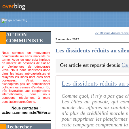
<< 100ème Anniversaire d
ACTION
COMMUNISTE
7 novembre 2017
Les dissidents réduits au sil
Nous sommes un mouvement
communiste au sens marxiste du
terme. Avec ce que cela implique
en matière de positions de classe
Ça
Cet article est reposté depuis
et d'exigences de démocratie
vraie. Nous nous inscrivons donc
dans les luttes anti-capitalistes et
relayons les idées dont elles sont
porteuses. Ainsi, nous
Les dissidents réduits au 
n'acceptons pas les combinaisont
politiciennes venues d'en-haut. Et,
très favorables aux coopérations
internationales, nous nous
Comme quoi, il n’y a pas que 
opposons résolument à toute
Les élites au pouvoir, qui co
constitution européenne.
monde des affaires du capitali
Nous contacter :
action.communiste76@orange.fr>
n’a plus de crédibilité morale n
pour supprimer les plateformes 
cette campagne comprennent la l
Rechercher