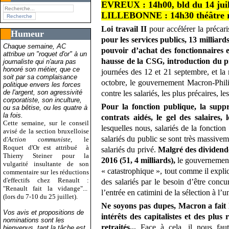
EVREUX : 14h00, bld du 14 juil
LILLEBONNE : 14h30 théâtre 
Loi travail II
pour accélérer la précaris
Humeur
pour les services publics,
13 milliard
Chaque semaine, AC
pouvoir d’achat des fonctionnaires et
attribue un "roquet d'or" à un
hausse de la CSG, introduction du pr
journaliste qui n'aura pas
honoré son métier, que ce
journées des 12 et 21 septembre, et la 
soit par sa complaisance
octobre, le gouvernement Macron-­Phili
politique envers les forces
de l'argent, son agressivité
contre les salariés, les plus précaires, l
corporatiste, son inculture,
Pour la fonction publique, la suppr
ou sa bêtise, ou les quatre à
la fois.
contrats aidés, le gel des salaires, 
Cette semaine, sur le conseil
lesquelles nous, salariés de la fonctio
avisé de la section bruxelloise
salariés du public se sont très massivem
d'
Action communiste
, le
Roquet d'Or est attribué
à
salariés du privé.
Malgré des dividende
Thierry Steiner pour la
2016 (51, 4 milliards),
le gouvernement 
vulgarité insultante de son
« catastrophique », tout comme il expliqu
commentaire sur les réductions
d'effectifs chez Renault :
des salariés par le besoin d’être concurr
"Renault fait la vidange"...
l’entrée en catimini de la sélection à l’
(lors du 7-10 du 25 juillet).
Ne soyons pas dupes, Macron a fait le
Vos avis et propositions de
intérêts des capitalistes et des plus
nominations sont les
retraités...
Face à cela, il nous faut
bienvenus, tant la tâche est