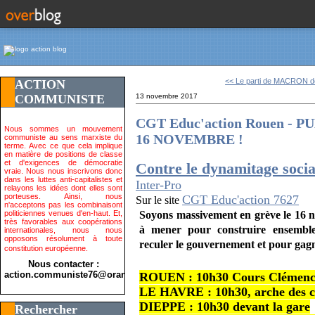
<< Le parti de MACRON dé
ACTION
COMMUNISTE
13 novembre 2017
CGT Educ'action Rouen - 
Nous sommes un mouvement
16 NOVEMBRE !
communiste au sens marxiste du
terme. Avec ce que cela implique
en matière de positions de classe
et d'exigences de démocratie
Contre le dynamitage social
vraie. Nous nous inscrivons donc
dans les luttes anti-capitalistes et
Inter-Pro
relayons les idées dont elles sont
porteuses. Ainsi, nous
CGT Educ'action 7627
Sur le site
n'acceptons pas les combinaisont
politiciennes venues d'en-haut. Et,
Soyons massivement en grève le 16 n
très favorables aux coopérations
à mener pour construire ensemble
internationales, nous nous
opposons résolument à toute
reculer le gouvernement et pour gagn
constitution européenne.
Nous contacter :
action.communiste76@orange.fr>
ROUEN : 10h30 Cours Clémen
LE HAVRE : 10h30, arche des c
DIEPPE : 10h30 devant la gare
Rechercher