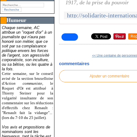
1917, de la prise du pouvoir
Humeur
Chaque semaine, AC
attribue un "roquet d'or" à un
Rep
journaliste qui n'aura pas
honoré son métier, que ce
soit par sa complaisance
politique envers les forces
de l'argent, son agressivité
<< Une centaine de personnes
corporatiste, son inculture,
commentaires
ou sa bêtise, ou les quatre à
la fois.
Cette semaine, sur le conseil
Ajouter un commentaire
avisé de la section bruxelloise
d'
Action communiste
, le
Roquet d'Or est attribué
à
Thierry Steiner pour la
vulgarité insultante de son
commentaire sur les réductions
d'effectifs chez Renault :
"Renault fait la vidange"...
(lors du 7-10 du 25 juillet).
Vos avis et propositions de
nominations sont les
bienvenus, tant la tâche est