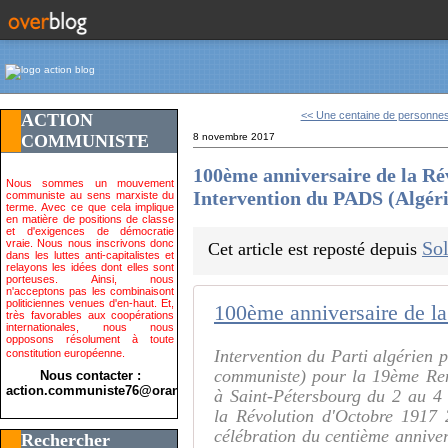
<< Une centaine de personnes
ACTION
COMMUNISTE
8 novembre 2017
100ème anniversaire de la Ré
Nous sommes un mouvement
Intervention du PADS (Algéri
communiste au sens marxiste du
terme. Avec ce que cela implique
en matière de positions de classe
et d'exigences de démocratie
vraie. Nous nous inscrivons donc
Sol
Cet article est reposté depuis
dans les luttes anti-capitalistes et
relayons les idées dont elles sont
porteuses. Ainsi, nous
n'acceptons pas les combinaisont
politiciennes venues d'en-haut. Et,
très favorables aux coopérations
internationales, nous nous
opposons résolument à toute
Intervention du Parti algérien 
constitution européenne.
communiste) pour la 19ème Ren
Nous contacter :
action.communiste76@orange.fr>
à Saint-Pétersbourg du 2 au 4
la Révolution d'Octobre 1917 
célébration du centième anniver
Rechercher