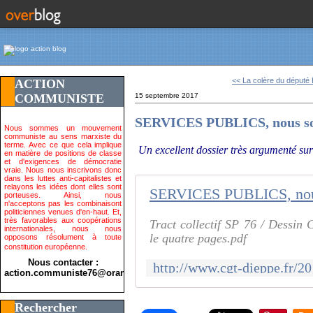
<< La colère du député R
ACTION
COMMUNISTE
15 septembre 2017
SERVICES PUBLICS, nous so
Nous sommes un mouvement
communiste au sens marxiste du
terme. Avec ce que cela implique
Un excellent dossier très argumenté su
en matière de positions de classe
et d'exigences de démocratie
vraie. Nous nous inscrivons donc
dans les luttes anti-capitalistes et
relayons les idées dont elles sont
SERVICES PUBLICS, nous
porteuses. Ainsi, nous
n'acceptons pas les combinaisont
politiciennes venues d'en-haut. Et,
très favorables aux coopérations
Tract collectif SP 76 / Dessin
internationales, nous nous
le quatre pages.pdf
opposons résolument à toute
constitution européenne.
Nous contacter :
action.communiste76@orange.fr>
Rechercher