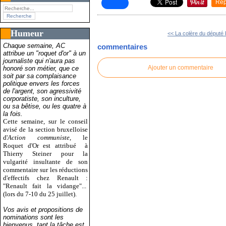
Rep
Humeur
<< La colère du député R
Chaque semaine, AC
commentaires
attribue un "roquet d'or" à un
journaliste qui n'aura pas
Ajouter un commentaire
honoré son métier, que ce
soit par sa complaisance
politique envers les forces
de l'argent, son agressivité
corporatiste, son inculture,
ou sa bêtise, ou les quatre à
la fois.
Cette semaine, sur le conseil
avisé de la section bruxelloise
d'
Action communiste
, le
Roquet d'Or est attribué
à
Thierry Steiner pour la
vulgarité insultante de son
commentaire sur les réductions
d'effectifs chez Renault :
"Renault fait la vidange"...
(lors du 7-10 du 25 juillet).
Vos avis et propositions de
nominations sont les
bienvenus, tant la tâche est