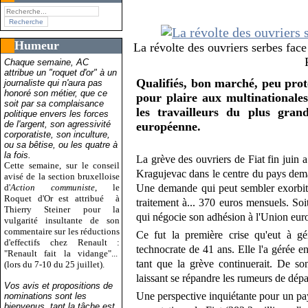
Humeur
La révolte des ouvriers serbes fa
Chaque semaine, AC
attribue un "roquet d'or" à un
Qualifiés, bon marché, peu proté
journaliste qui n'aura pas
honoré son métier, que ce
pour plaire aux multinationale
soit par sa complaisance
les travailleurs du plus gra
politique envers les forces
de l'argent, son agressivité
européenne.
corporatiste, son inculture,
ou sa bêtise, ou les quatre à
la fois.
La grève des ouvriers de Fiat fin juin a
Cette semaine, sur le conseil
Kragujevac dans le centre du pays dema
avisé de la section bruxelloise
d'
Action communiste
, le
Une demande qui peut sembler exorbitan
Roquet d'Or est attribué
à
traitement à... 370 euros mensuels. So
Thierry Steiner pour la
qui négocie son adhésion à l'Union eur
vulgarité insultante de son
commentaire sur les réductions
Ce fut la première crise qu'eut à g
d'effectifs chez Renault :
technocrate de 41 ans. Elle l'a gérée e
"Renault fait la vidange"...
tant que la grève continuerait. De son 
(lors du 7-10 du 25 juillet).
laissant se répandre les rumeurs de dépar
Vos avis et propositions de
Une perspective inquiétante pour un pa
nominations sont les
bienvenus, tant la tâche est