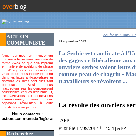
<< Fête de l'Huma : C
ACTION
COMMUNISTE
18 septembre 2017
La Serbie est candidate à l'U
Nous sommes un mouvement
des gages de libéralisme aux 
communiste au sens marxiste du
terme. Avec ce que cela implique
ouvriers serbes voient leurs dr
en matière de positions de classe
et d'exigences de démocratie
comme peau de chagrin - Macr
vraie. Nous nous inscrivons donc
dans les luttes anti-capitalistes et
travailleurs se révoltent ...
relayons les idées dont elles sont
porteuses. Ainsi, nous
n'acceptons pas les combinaisont
politiciennes venues d'en-haut. Et,
très favorables aux coopérations
internationales, nous nous
opposons résolument à toute
La révolte des ouvriers ser
constitution européenne.
Nous contacter :
action.communiste76@orange.fr>
AFP
Publié le
17/09/2017 à 14:34
| AFP
Rechercher