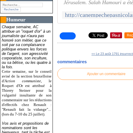
Jérusalem. Salah Hamouri a été
Humeur
Chaque semaine, AC
attribue un "roquet d'or" à un
Rep
journaliste qui n'aura pas
honoré son métier, que ce
soit par sa complaisance
politique envers les forces
de l'argent, son agressivité
<< Le 23 août 1791 insurrecti
corporatiste, son inculture,
commentaires
ou sa bêtise, ou les quatre à
la fois.
Cette semaine, sur le conseil
Ajouter un commentaire
avisé de la section bruxelloise
d'
Action communiste
, le
Roquet d'Or est attribué
à
Thierry Steiner pour la
vulgarité insultante de son
commentaire sur les réductions
d'effectifs chez Renault :
"Renault fait la vidange"...
(lors du 7-10 du 25 juillet).
Vos avis et propositions de
nominations sont les
bienvenus, tant la tâche est