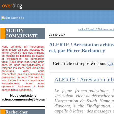
<< Le 23 août 1791 insurrecti
ACTION
COMMUNISTE
23 août 2017
ALERTE ! Arrestation arbitr
Nous sommes un mouvement
est, par Pierre Barbancey
communiste au sens marxiste du
terme. Avec ce que cela implique
en matière de positions de classe
et d'exigences de démocratie
vraie. Nous nous inscrivons donc
Ça
Cet article est reposté depuis
dans les luttes anti-capitalistes et
relayons les idées dont elles sont
porteuses. Ainsi, nous
n'acceptons pas les combinaisont
politiciennes venues d'en-haut. Et,
très favorables aux coopérations
internationales, nous nous
opposons résolument à toute
Le jeune franco-palestinien,
constitution européenne.
Jérusalem, vient de décrocher 
Nous contacter :
action.communiste76@orange.fr>
L'arrestation de Salah Hamour
d'avocat, sucite l'indignation.
appelle à laisser des messages 
Rechercher