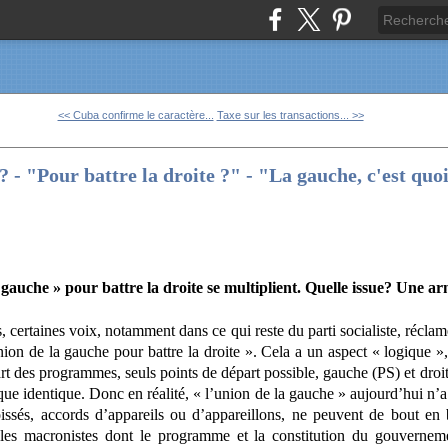
<< Cuba confirme le caractère...
Taxe sur les transactions... >>
 - "Pour battre la droite ?" - "La gauche, c'est quo
a gauche » pour battre la droite se multiplient. Quelle issue? Une 
es, certaines voix, notamment dans ce qui reste du parti socialiste, récla
on de la gauche pour battre la droite ». Cela a un aspect « logique », à
art des programmes, seuls points de départ possible, gauche (PS) et dr
que identique. Donc en réalité, « l’union de la gauche » aujourd’hui n’
issés, accords d’appareils ou d’appareillons, ne peuvent de bout en
les macronistes dont le programme et la constitution du gouverneme