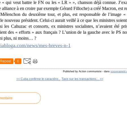
 « qui veut battre le FN ou les « LR » », chanson déjà connue. J’exag
e alliance à en croire par exemple Gérard Filloche) a créé Macron, est re
é Mélenchon du deuxième tour, et plus, est responsable de l’image 
e nouveau président. Celui-ci aurait veillé à ce que les ministres soient
si les Cahuzac et consorts, ex ministres socialistes, n’avaient été pr
ient des « efforts » aux français ? L’union de la gauche avec le PS n
 ni plus, ni moins… ?
e.viabloga.com/news/mes-breves-n-1
Repost
0
Published by Action communiste
-
dans
souveraineté 
<< Cuba confirme le caractère...
Taxe sur les transactions... >>
mentaire