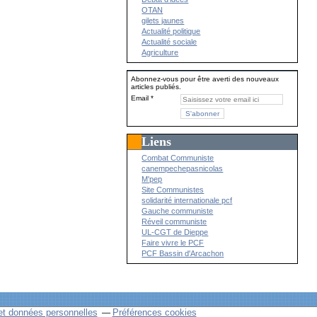
OTAN
gilets jaunes
Actualité politique
Actualité sociale
Agriculture
Abonnez-vous pour être averti des nouveaux
articles publiés.
Email
Liens
Combat Communiste
canempechepasnicolas
M'pep
Site Communistes
solidarité internationale pcf
Gauche communiste
Réveil communiste
UL-CGT de Dieppe
Faire vivre le PCF
PCF Bassin d'Arcachon
et données personnelles
Préférences cookies