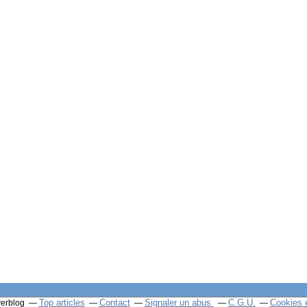
Top articles
Contact
Signaler un abus
C.G.U.
Cookies 
verblog