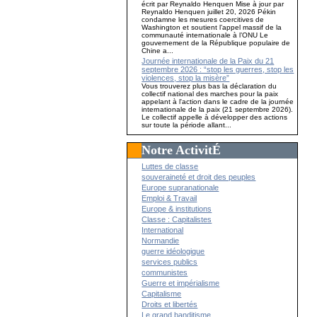
écrit par Reynaldo Henquen Mise à jour par
Reynaldo Henquen juillet 20, 2026 Pékin
condamne les mesures coercitives de
Washington et soutient l’appel massif de la
communauté internationale à l’ONU Le
gouvernement de la République populaire de
Chine a...
Journée internationale de la Paix du 21
septembre 2026 : “stop les guerres, stop les
violences, stop la misère”
Vous trouverez plus bas la déclaration du
collectif national des marches pour la paix
appelant à l'action dans le cadre de la journée
internationale de la paix (21 septembre 2026).
Le collectif appelle à développer des actions
sur toute la période allant...
Notre ActivitÉ
Luttes de classe
souveraineté et droit des peuples
Europe supranationale
Emploi & Travail
Europe & institutions
Classe : Capitalistes
International
Normandie
guerre idéologique
services publics
communistes
Guerre et impérialisme
Capitalisme
Droits et libertés
Le grand banditisme