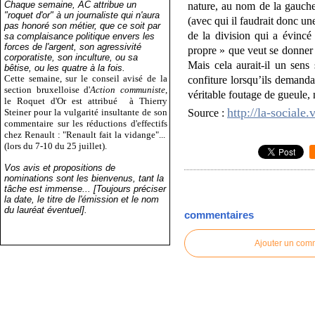
Chaque semaine, AC attribue un
nature, au nom de la gauche
"roquet d'or" à un journaliste qui n'aura
(avec qui il faudrait donc un
pas honoré son métier, que ce soit par
de la division qui a évinc
sa complaisance politique envers les
forces de l'argent, son agressivité
propre » que veut se donner l
corporatiste, son inculture, ou sa
Mais cela aurait-il un sens 
bêtise, ou les quatre à la fois.
Cette semaine, sur le conseil avisé de la
confiture lorsqu’ils demanda
section bruxelloise d'
Action communiste
,
véritable foutage de gueule,
le Roquet d'Or est attribué
à Thierry
http://la-social
Steiner pour la vulgarité insultante de son
Source :
commentaire sur les réductions d'effectifs
chez Renault : "Renault fait la vidange"...
(lors du 7-10 du 25 juillet).
Vos avis et propositions de
nominations sont les bienvenus, tant la
tâche est immense... [Toujours préciser
la date, le titre de l'émission et le nom
du lauréat éventuel].
commentaires
Ajouter un com