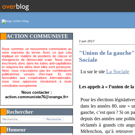
ACTION COMMUNISTE
2 juin 2017
Nous sommes un mouvement communiste au
"Union de la gauche"?
sens marxiste du terme. Avec ce que cela
implique en matière de positions de classe et
Sociale
d'exigences de démocratie vraie. Nous nous
inscrivons donc dans les luttes anti-capitalistes
et relayons les idées dont elles sont porteuses.
La Sociale
Ainsi, nous n'acceptons pas les combinaisont
Lu sur le site
politiciennes venues d'en-haut. Et, très
favorables aux coopérations internationales,
nous nous opposons résolument à toute
constitution européenne.
Les appels à « l’union de l
Nous contacter :
action.communiste76@orange.fr>
Pour les élections législativ
dans les années 80, une « uni
Rechercher
gauche, c’est quoi ? Si on p
depuis des années une politi
réclamés à grands cris ango
Humeur
Mélenchon, qu’à retrouver 