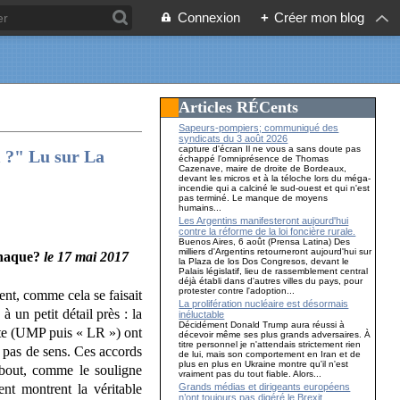
Connexion
+
Créer mon blog
Articles RÉCents
Sapeurs-pompiers; communiqué des
syndicats du 3 août 2026
capture d'écran Il ne vous a sans doute pas
i ?" Lu sur La
échappé l'omniprésence de Thomas
Cazenave, maire de droite de Bordeaux,
devant les micros et à la téloche lors du méga-
incendie qui a calciné le sud-ouest et qui n'est
pas terminé. Le manque de moyens
humains...
Les Argentins manifesteront aujourd'hui
contre la réforme de la loi foncière rurale.
Buenos Aires, 6 août (Prensa Latina) Des
milliers d'Argentins retourneront aujourd'hui sur
arnaque?
l
e 17 mai 2017
la Plaza de los Dos Congresos, devant le
Palais législatif, lieu de rassemblement central
déjà établi dans d'autres villes du pays, pour
protester contre l'adoption...
ment, comme cela se faisait
La prolifération nucléaire est désormais
 un petit détail près : la
inéluctable
Décidément Donald Trump aura réussi à
oite (UMP puis « LR ») ont
décevoir même ses plus grands adversaires. À
titre personnel je n'attendais strictement rien
a pas de sens. Ces accords
de lui, mais son comportement en Iran et de
plus en plus en Ukraine montre qu'il n'est
 bout, comme le souligne
vraiment pas du tout fiable. Alors...
Grands médias et dirigeants européens
nt montrent la véritable
n’ont toujours pas digéré le Brexit…