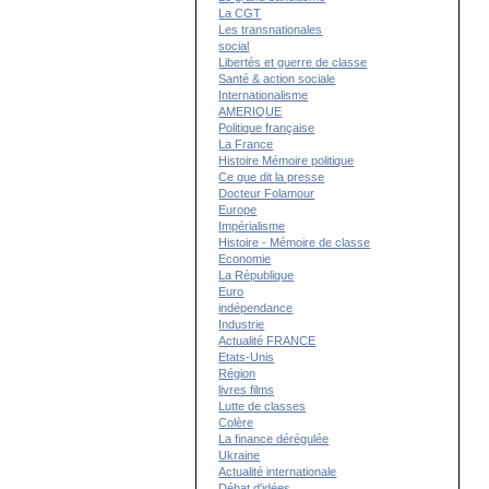
La CGT
Les transnationales
social
Libertés et guerre de classe
Santé & action sociale
Internationalisme
AMERIQUE
Politique française
La France
Histoire Mémoire politique
Ce que dit la presse
Docteur Folamour
Europe
Impérialisme
Histoire - Mémoire de classe
Economie
La République
Euro
indépendance
Industrie
Actualité FRANCE
Etats-Unis
Région
livres films
Lutte de classes
Colère
La finance dérégulée
Ukraine
Actualité internationale
Débat d'idées