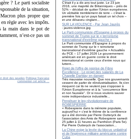
ère ? Le parti socialiste
C’était il y a dix ans tout juste. Le 23 juin
2016, une majorité de Britanniques – près de
sponsable de la situation,
52% – décidait de quitter l’Union européenne.
Un véritable tremblement de terre – c’était la
« Macron plus propre que
première fois qu’un pays faisait un tel choix –
et une désaveu cinglant...
 en règle avec les impôts.
SUR LA VIOLENCE - Par Jean Jaurès
- jaures-violence.jpg
is la main dans le pot de
Le Parti communiste d'Espagne à propos du
otamment, n’est-ce pas un
sommet de Trump sur le « terrorisme
transnational d'extrême gauche »
Le Parti communiste d'Espagne à propos du
sommet de Trump sur le « terrorisme
transnational d'extrême gauche » Actualités
du PCE – 17 juillet 2026 Le gouvernement
américain est en guerre contre le droit
international et contre ceux d'entre nous qui
luttent...
Rejet de l’offre de reprise de Fibre
Excellence - Le projet des salariés de La
Chapelle Darblay en danger
et droit des peuples
Politique française
Très mauvaise nouvelle. Que nos gouvernants
commenter cet article
…
cessent de parler de réindustrialisation. Ils s'en
moquent car ils ne veulent pas s'opposer à
l'Union Européenne et à la "concurrence libre
et non faussée". Or si nous voulons sauver
notre indépendance industrielle...
Perpétuer le leg révolutionnaire de
ROBESPIERRE
« Robespierre dans la mémoire populaire,
aujourd’hui » c’est le thème de la conférence
qui a été donnée par Pierre Outteryck de
l’association des Amis de Robespierre samedi
25 juillet à 11 heures au Panthéon (Paris 5e).
Par Pierre Outteryck de l’association...
La Chine exige la levée du blocus unilatéral
et de l’ingérence militaire américaine contre
Cuba