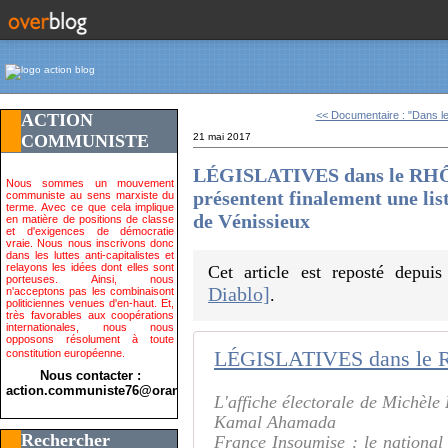
<< Documentaire : "Dans le 
ACTION
COMMUNISTE
21 mai 2017
LÉGISLATIVES dans le RHÔNE 
Nous sommes un mouvement
présentent finalement une li
communiste au sens marxiste du
terme. Avec ce que cela implique
de Vénissieux
en matière de positions de classe
et d'exigences de démocratie
vraie. Nous nous inscrivons donc
dans les luttes anti-capitalistes et
relayons les idées dont elles sont
Cet article est reposté depui
porteuses. Ainsi, nous
Diablo]
n'acceptons pas les combinaisont
.
politiciennes venues d'en-haut. Et,
très favorables aux coopérations
internationales, nous nous
opposons résolument à toute
constitution européenne.
Nous contacter :
action.communiste76@orange.fr>
L'affiche électorale de Michèle
Kamal Ahamada
Rechercher
France Insoumise : le national 