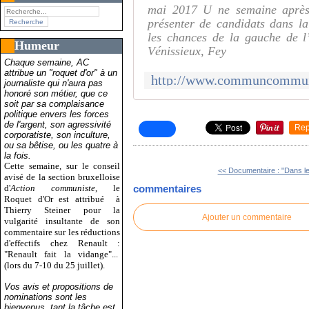
mai 2017 U ne semaine après 
présenter de candidats dans l
les chances de la gauche de l’
Humeur
Vénissieux, Fey
Chaque semaine, AC
attribue un "roquet d'or" à un
journaliste qui n'aura pas
honoré son métier, que ce
soit par sa complaisance
politique envers les forces
de l'argent, son agressivité
Rep
corporatiste, son inculture,
ou sa bêtise, ou les quatre à
la fois.
Cette semaine, sur le conseil
<< Documentaire : "Dans le 
avisé de la section bruxelloise
d'
Action communiste
, le
commentaires
Roquet d'Or est attribué
à
Thierry Steiner pour la
Ajouter un commentaire
vulgarité insultante de son
commentaire sur les réductions
d'effectifs chez Renault :
"Renault fait la vidange"...
(lors du 7-10 du 25 juillet).
Vos avis et propositions de
nominations sont les
bienvenus, tant la tâche est