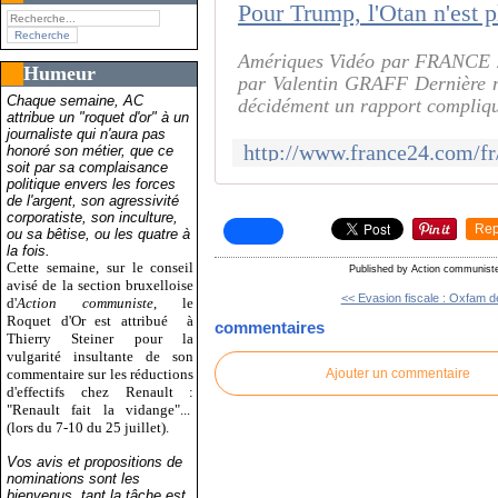
Amériques Vidéo par FRANCE 24
Humeur
par Valentin GRAFF Dernière m
Chaque semaine, AC
décidément un rapport compliqué
attribue un "roquet d'or" à un
journaliste qui n'aura pas
honoré son métier, que ce
soit par sa complaisance
politique envers les forces
de l'argent, son agressivité
corporatiste, son inculture,
Rep
ou sa bêtise, ou les quatre à
la fois.
Cette semaine, sur le conseil
Published by Action communist
avisé de la section bruxelloise
<< Evasion fiscale : Oxfam d
d'
Action communiste
, le
Roquet d'Or est attribué
à
commentaires
Thierry Steiner pour la
vulgarité insultante de son
commentaire sur les réductions
Ajouter un commentaire
d'effectifs chez Renault :
"Renault fait la vidange"...
(lors du 7-10 du 25 juillet).
Vos avis et propositions de
nominations sont les
bienvenus, tant la tâche est