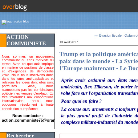
<< Evasion fiscale : Oxfam d
ACTION
COMMUNISTE
13 avril 2017
Trump et la politique américa
Nous sommes un mouvement
paix dans le monde - La Syri
communiste au sens marxiste du
terme. Avec ce que cela implique
l'Europe maintenant - Le Doc
en matière de positions de classe
et d'exigences de démocratie
vraie. Nous nous inscrivons donc
dans les luttes anti-capitalistes et
Après avoir ordonné aux états mem
relayons les idées dont elles sont
porteuses. Ainsi, nous
américain, Rex Tillerson, de porter l
n'acceptons pas les combinaisont
volte face sur l'organisation transatla
politiciennes venues d'en-haut. Et,
très favorables aux coopérations
Pour quoi en faire ?
internationales, nous nous
opposons résolument à toute
La course aux armements a toujours p
constitution européenne.
le plus grand profit de l'industrie 
Nous contacter :
action.communiste76@orange.fr>
complexe militaro-industriel du monde
Rechercher