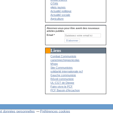
OTAN
gilets jaunes
Actualité politique
Actualité sociale
Agriculture
Abonnez-vous pour être averti des nouveaux
articles publiés.
Email
Liens
Combat Communiste
canempechepasnicolas
M'pep
Site Communistes
solidarité internationale pcf
Gauche communiste
Réveil communiste
UL-CGT de Dieppe
Faire vivre le PCF
PCF Bassin d'Arcachon
et données personnelles
Préférences cookies