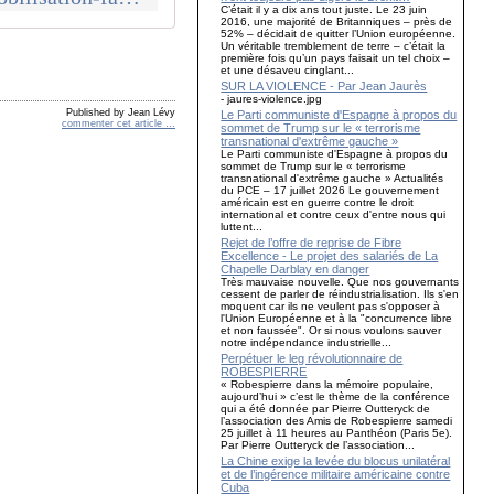
C’était il y a dix ans tout juste. Le 23 juin
2016, une majorité de Britanniques – près de
52% – décidait de quitter l’Union européenne.
Un véritable tremblement de terre – c’était la
première fois qu’un pays faisait un tel choix –
et une désaveu cinglant...
SUR LA VIOLENCE - Par Jean Jaurès
- jaures-violence.jpg
Published by Jean Lévy
Le Parti communiste d'Espagne à propos du
commenter cet article
…
sommet de Trump sur le « terrorisme
transnational d'extrême gauche »
Le Parti communiste d'Espagne à propos du
sommet de Trump sur le « terrorisme
transnational d'extrême gauche » Actualités
du PCE – 17 juillet 2026 Le gouvernement
américain est en guerre contre le droit
international et contre ceux d'entre nous qui
luttent...
Rejet de l’offre de reprise de Fibre
Excellence - Le projet des salariés de La
Chapelle Darblay en danger
Très mauvaise nouvelle. Que nos gouvernants
cessent de parler de réindustrialisation. Ils s'en
moquent car ils ne veulent pas s'opposer à
l'Union Européenne et à la "concurrence libre
et non faussée". Or si nous voulons sauver
notre indépendance industrielle...
Perpétuer le leg révolutionnaire de
ROBESPIERRE
« Robespierre dans la mémoire populaire,
aujourd’hui » c’est le thème de la conférence
qui a été donnée par Pierre Outteryck de
l’association des Amis de Robespierre samedi
25 juillet à 11 heures au Panthéon (Paris 5e).
Par Pierre Outteryck de l’association...
La Chine exige la levée du blocus unilatéral
et de l’ingérence militaire américaine contre
Cuba