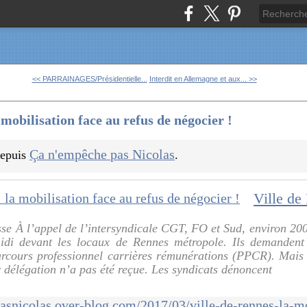
<< PARRAINAGES/Présidentielle...
Interdit en Allemagne et aux... >>
mobilisation face au refus de négocier !
Ça n'empêche pas Nicolas
 depuis
.
se À l’appel de l’intersyndicale CGT, FO et Sud, environ 200
midi devant les locaux de Rennes métropole. Ils demandent
arcours professionnel carrières rémunérations (PPCR). Mais i
r délégation n’a pas été reçue. Les syndicats dénoncent