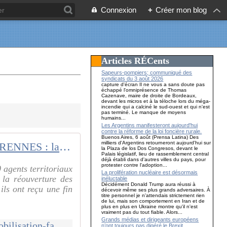
Connexion
+
Créer mon blog
Articles RÉCents
Sapeurs-pompiers; communiqué des
syndicats du 3 août 2026
capture d'écran Il ne vous a sans doute pas
échappé l'omniprésence de Thomas
Cazenave, maire de droite de Bordeaux,
devant les micros et à la téloche lors du méga-
incendie qui a calciné le sud-ouest et qui n'est
pas terminé. Le manque de moyens
humains...
Les Argentins manifesteront aujourd'hui
contre la réforme de la loi foncière rurale.
Buenos Aires, 6 août (Prensa Latina) Des
milliers d'Argentins retourneront aujourd'hui sur
Ville de RENNES : la mobilisation face au refus de négocier !
la Plaza de los Dos Congresos, devant le
Palais législatif, lieu de rassemblement central
déjà établi dans d'autres villes du pays, pour
protester contre l'adoption...
 agents territoriaux
La prolifération nucléaire est désormais
 la réouverture des
inéluctable
Décidément Donald Trump aura réussi à
ls ont reçu une fin
décevoir même ses plus grands adversaires. À
titre personnel je n'attendais strictement rien
de lui, mais son comportement en Iran et de
plus en plus en Ukraine montre qu'il n'est
vraiment pas du tout fiable. Alors...
Grands médias et dirigeants européens
http://canempechepasnicolas.over-blog.com/2017/03/ville-de-rennes-la-mobilisation-face-au-refus-de-negocier.html
n’ont toujours pas digéré le Brexit…