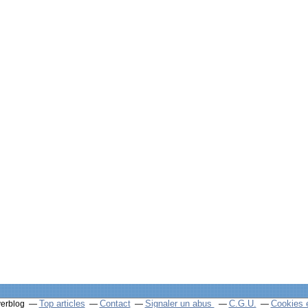
Top articles
Contact
Signaler un abus
C.G.U.
Cookies 
verblog