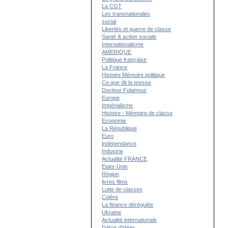
La CGT
Les transnationales
social
Libertés et guerre de classe
Santé & action sociale
Internationalisme
AMERIQUE
Politique française
La France
Histoire Mémoire politique
Ce que dit la presse
Docteur Folamour
Europe
Impérialisme
Histoire - Mémoire de classe
Economie
La République
Euro
indépendance
Industrie
Actualité FRANCE
Etats-Unis
Région
livres films
Lutte de classes
Colère
La finance dérégulée
Ukraine
Actualité internationale
Débat d'idées