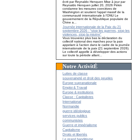
écrit par Reynaldo Henquen Mise à jour par
Reynaldo Henquen juillet 20, 2026 Pékin
condamne les mesures coercitives de
Washington et soutient l’appel massif de la
communauté internationale à l’ONU Le
gouvernement de la République populaire de
Chine a...
Journée internationale de la Paix du 21
septembre 2026 : “stop les guerres, stop les
violences, stop la misère”
Vous trouverez plus bas la déclaration du
collectif national des marches pour la paix
appelant à l'action dans le cadre de la journée
internationale de la paix (21 septembre 2026).
Le collectif appelle à développer des actions
sur toute la période allant...
Notre ActivitÉ
Luttes de classe
souveraineté et droit des peuples
Europe supranationale
Emploi & Travail
Europe & institutions
Classe : Capitalistes
International
Normandie
guerre idéologique
services publics
communistes
Guerre et impérialisme
Capitalisme
Droits et libertés
Le grand banditisme