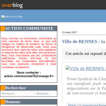
ACTION COMMUNISTE
13 mars 2017
Nous sommes un mouvement communiste au
Ville de RENNES : la 
sens marxiste du terme. Avec ce que cela
implique en matière de positions de classe et
d'exigences de démocratie vraie. Nous nous
inscrivons donc dans les luttes anti-capitalistes
et relayons les idées dont elles sont porteuses.
Cet article est reposté
Ainsi, nous n'acceptons pas les combinaisont
politiciennes venues d'en-haut. Et, très
favorables aux coopérations internationales,
nous nous opposons résolument à toute
constitution européenne.
Nous contacter :
action.communiste76@orange.fr>
Front Syndical de Clas
ont manifesté jeudi 
Rechercher
négociations sur le P
de non-recevoir et leu
Humeur