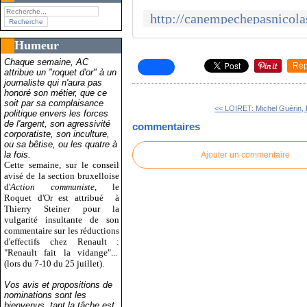
Humeur
Chaque semaine, AC
Rep
attribue un "roquet d'or" à un
journaliste qui n'aura pas
honoré son métier, que ce
soit par sa complaisance
<< LOIRET: Michel Guérin, L
politique envers les forces
de l'argent, son agressivité
commentaires
corporatiste, son inculture,
ou sa bêtise, ou les quatre à
la fois.
Ajouter un commentaire
Cette semaine, sur le conseil
avisé de la section bruxelloise
d'
Action communiste
, le
Roquet d'Or est attribué
à
Thierry Steiner pour la
vulgarité insultante de son
commentaire sur les réductions
d'effectifs chez Renault :
"Renault fait la vidange"...
(lors du 7-10 du 25 juillet).
Vos avis et propositions de
nominations sont les
bienvenus, tant la tâche est