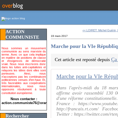
<< LOIRET: Michel Guérin, L
ACTION
COMMUNISTE
19 mars 2017
Marche pour la VIe Républiqu
Nous sommes un mouvement
communiste au sens marxiste du
terme. Avec ce que cela implique
en matière de positions de classe
Ça
Cet article est reposté depuis
et d'exigences de démocratie
vraie. Nous nous inscrivons donc
dans les luttes anti-capitalistes et
relayons les idées dont elles sont
porteuses. Ainsi, nous
n'acceptons pas les combinaisont
politiciennes venues d'en-haut. Et,
très favorables aux coopérations
internationales, nous nous
Dans l'après-midi du 18 mar
opposons résolument à toute
affirme avoir rassemblé 130 0
constitution européenne.
d'une réforme constitutionnell
Nous contacter :
action.communiste76@orange.fr>
France : https://www.youtube
http://francais.rt.com/ Faceb
Twitter : https://twitter.com/rt
Rechercher