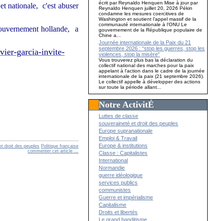
écrit par Reynaldo Henquen Mise à jour par
et nationale, c'est abuser
Reynaldo Henquen juillet 20, 2026 Pékin
condamne les mesures coercitives de
Washington et soutient l’appel massif de la
communauté internationale à l’ONU Le
gouvernement hollande, a
gouvernement de la République populaire de
Chine a...
Journée internationale de la Paix du 21
septembre 2026 : “stop les guerres, stop les
ier-garcia-invite-
violences, stop la misère”
Vous trouverez plus bas la déclaration du
collectif national des marches pour la paix
appelant à l'action dans le cadre de la journée
internationale de la paix (21 septembre 2026).
Le collectif appelle à développer des actions
sur toute la période allant...
Notre ActivitÉ
Luttes de classe
souveraineté et droit des peuples
Europe supranationale
Emploi & Travail
Europe & institutions
et droit des peuples
Politique française
commenter cet article
…
Classe : Capitalistes
International
Normandie
guerre idéologique
services publics
communistes
Guerre et impérialisme
Capitalisme
Droits et libertés
Le grand banditisme