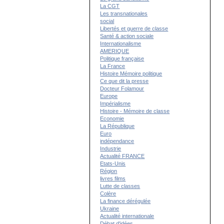
La CGT
Les transnationales
social
Libertés et guerre de classe
Santé & action sociale
Internationalisme
AMERIQUE
Politique française
La France
Histoire Mémoire politique
Ce que dit la presse
Docteur Folamour
Europe
Impérialisme
Histoire - Mémoire de classe
Economie
La République
Euro
indépendance
Industrie
Actualité FRANCE
Etats-Unis
Région
livres films
Lutte de classes
Colère
La finance dérégulée
Ukraine
Actualité internationale
Débat d'idées