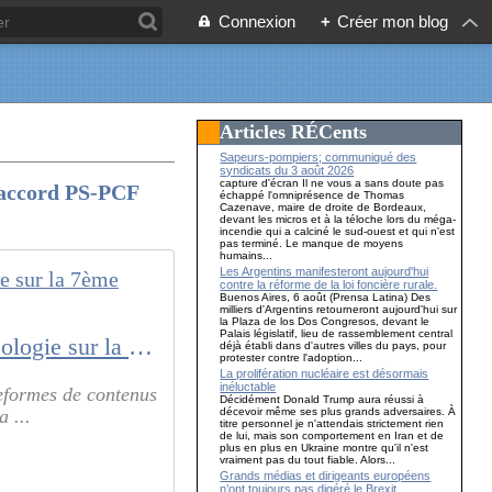
Connexion
+
Créer mon blog
Articles RÉCents
Sapeurs-pompiers; communiqué des
syndicats du 3 août 2026
capture d'écran Il ne vous a sans doute pas
t accord PS-PCF
échappé l'omniprésence de Thomas
Cazenave, maire de droite de Bordeaux,
devant les micros et à la téloche lors du méga-
incendie qui a calciné le sud-ouest et qui n'est
pas terminé. Le manque de moyens
humains...
Les Argentins manifesteront aujourd'hui
contre la réforme de la loi foncière rurale.
Buenos Aires, 6 août (Prensa Latina) Des
milliers d'Argentins retourneront aujourd'hui sur
la Plaza de los Dos Congresos, devant le
Palais législatif, lieu de rassemblement central
Pour construire une alternative, appel citoyen de la Gauche et de l'Ecologie sur la 7ème circonscription - Le Blog de Cécile Dumas
déjà établi dans d'autres villes du pays, pour
protester contre l'adoption...
La prolifération nucléaire est désormais
inéluctable
teformes de contenus
Décidément Donald Trump aura réussi à
décevoir même ses plus grands adversaires. À
 ...
titre personnel je n'attendais strictement rien
de lui, mais son comportement en Iran et de
plus en plus en Ukraine montre qu'il n'est
vraiment pas du tout fiable. Alors...
Grands médias et dirigeants européens
n’ont toujours pas digéré le Brexit…