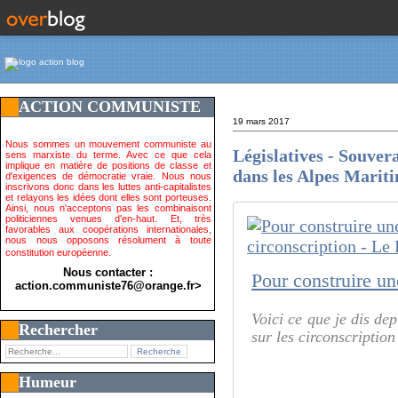
ACTION COMMUNISTE
19 mars 2017
Nous sommes un mouvement communiste au
Législatives - Souvera
sens marxiste du terme. Avec ce que cela
implique en matière de positions de classe et
dans les Alpes Mariti
d'exigences de démocratie vraie. Nous nous
inscrivons donc dans les luttes anti-capitalistes
et relayons les idées dont elles sont porteuses.
Ainsi, nous n'acceptons pas les combinaisont
politiciennes venues d'en-haut. Et, très
favorables aux coopérations internationales,
nous nous opposons résolument à toute
constitution européenne.
Nous contacter :
action.communiste76@orange.fr>
Voici ce que je dis de
Rechercher
sur les circonscriptio
Humeur