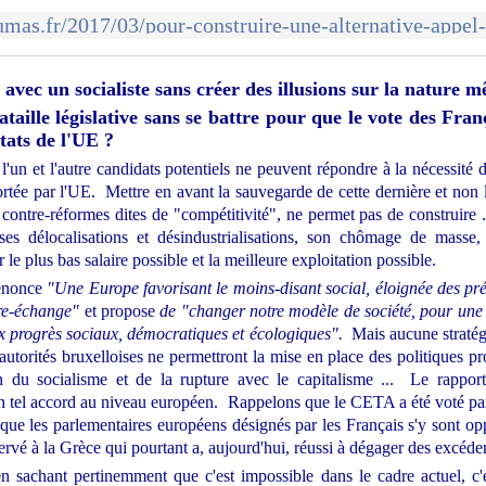
avec un socialiste sans créer des illusions sur la nature 
lle législative sans se battre pour que le vote des Franç
tats de l'UE ?
 l'un et l'autre candidats potentiels ne peuvent répondre à la nécessité
rtée par l'UE. Mettre en avant la sauvegarde de cette dernière et non la
s contre-réformes dites de "compétitivité", ne permet pas de construire .
ses délocalisations et désindustrialisations, son chômage de masse,
le plus bas salaire possible et la meilleure exploitation possible.
dénonce
"
Une Europe favorisant le moins-disant social, éloignée des pr
ibre-échange"
et propose
de "
changer notre modèle de société, pour une 
ux progrès sociaux, démocratiques et écologiques".
Mais aucune stratég
autorités bruxelloises ne permettront la mise en place des politiques pr
n du socialisme et de la rupture avec le capitalisme ... Le rappor
n tel accord au niveau européen. Rappelons que le CETA a été voté pa
 que les parlementaires européens désignés par les Français s'y sont op
ervé à la Grèce qui pourtant a, aujourd'hui, réussi à dégager des excéde
n sachant pertinemment que c'est impossible dans le cadre actuel, c