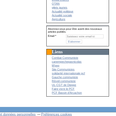
OTAN
gilets jaunes
Actualité politique
Actualité sociale
Agriculture
Abonnez-vous pour être averti des nouveaux
articles publiés.
Email
Liens
Combat Communiste
canempechepasnicolas
M'pep
Site Communistes
solidarité internationale pcf
Gauche communiste
Réveil communiste
UL-CGT de Dieppe
Faire vivre le PCF
PCF Bassin d'Arcachon
et données personnelles
Préférences cookies