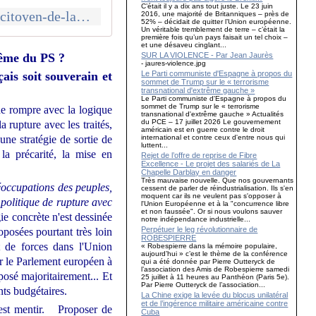
C’était il y a dix ans tout juste. Le 23 juin
http://www.ceciledumas.fr/2017/03/pour-construire-une-alternative-appel-citoyen-de-la-gauche-et-de-l-ecologie-sur-la-7eme-circonscription.html
2016, une majorité de Britanniques – près de
52% – décidait de quitter l’Union européenne.
Un véritable tremblement de terre – c’était la
première fois qu’un pays faisait un tel choix –
et une désaveu cinglant...
SUR LA VIOLENCE - Par Jean Jaurès
même du PS ?
- jaures-violence.jpg
Le Parti communiste d'Espagne à propos du
ais soit souverain et
sommet de Trump sur le « terrorisme
transnational d'extrême gauche »
Le Parti communiste d'Espagne à propos du
sommet de Trump sur le « terrorisme
 de rompre avec la logique
transnational d'extrême gauche » Actualités
du PCE – 17 juillet 2026 Le gouvernement
 rupture avec les traités,
américain est en guerre contre le droit
international et contre ceux d'entre nous qui
une stratégie de sortie de
luttent...
 la précarité, la mise en
Rejet de l’offre de reprise de Fibre
Excellence - Le projet des salariés de La
Chapelle Darblay en danger
Très mauvaise nouvelle. Que nos gouvernants
éoccupations des peuples,
cessent de parler de réindustrialisation. Ils s'en
moquent car ils ne veulent pas s'opposer à
politique de rupture avec
l'Union Européenne et à la "concurrence libre
et non faussée". Or si nous voulons sauver
ie concrète n'est dessinée
notre indépendance industrielle...
Perpétuer le leg révolutionnaire de
oposées pourtant très loin
ROBESPIERRE
t de forces dans l'Union
« Robespierre dans la mémoire populaire,
aujourd’hui » c’est le thème de la conférence
r le Parlement européen à
qui a été donnée par Pierre Outteryck de
l’association des Amis de Robespierre samedi
posé majoritairement... Et
25 juillet à 11 heures au Panthéon (Paris 5e).
Par Pierre Outteryck de l’association...
nts budgétaires.
La Chine exige la levée du blocus unilatéral
et de l’ingérence militaire américaine contre
'est mentir. Proposer de
Cuba