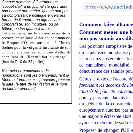
Chaque semaine, AC attribue un
"roquet d'or" à un journaliste qui n'aura
pas honoré son métier, que ce soit par
sa complaisance politique envers les
forces de l'argent, son agressivité
Comment faire alliance 
corporatiste, son inculture, ou sa
bêtise, ou les quatre à la fois.
Comment mener une batai
Cette semaine, sur le conseil avisé de la
non pas soumis aux dik
section bruxelloise d'
Action communiste
,
le Roquet d'Or est attribué
à Thierry
Les positions européistes de
Steiner pour la vulgarité insultante de son
commentaire sur les réductions d'effectifs
du capitalisme mondialisé po
chez Renault : "Renault fait la vidange"...
les mesures austéritaires, le
(lors du 7-10 du 25 juillet).
ce capitalisme mondialisé, 
Vos avis et propositions de
concurrence des salariés pour 
nominations sont les bienvenus, tant la
Certes le texte de l'accord 
tâche est immense... [Toujours préciser
la date, le titre de l'émission et le nom
favorisant les accords de l
du lauréat éventuel].
l’austérité, pour de nouvea
pour y parvenir. Jamais les 
du début de la constructio
européenne n'autorise pas u
une majorité écrasante alors
ayons en mémoire le sort rés
Proposer de changer l'UE e