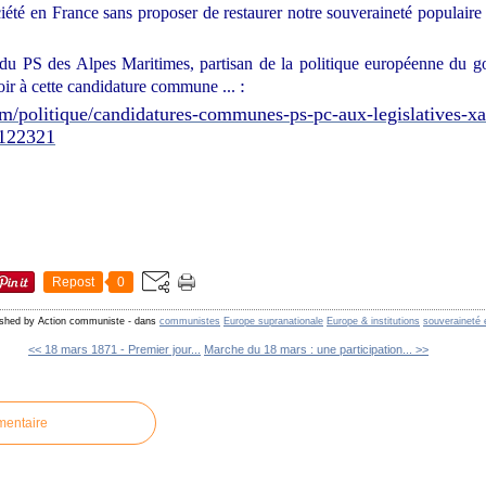
été en France sans proposer de restaurer notre souveraineté populaire 
 du PS des Alpes Maritimes, partisan de la politique européenne du 
:
oir à cette candidature commune ...
/politique/candidatures-communes-ps-pc-aux-legislatives-xav
-122321
Repost
0
ished by Action communiste
-
dans
communistes
Europe supranationale
Europe & institutions
souveraineté 
<< 18 mars 1871 - Premier jour...
Marche du 18 mars : une participation... >>
mentaire