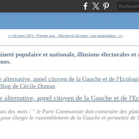
<< 18 mars 1871 - Premier jour...
Marche du 18 mars : une participation... >>
ineté populaire et nationale, illusions électorales e
mes.
puis des mois : " le Parti Communiste doit construire des pla
n pour élargir le rassemblement de la Gauche et permettre de la