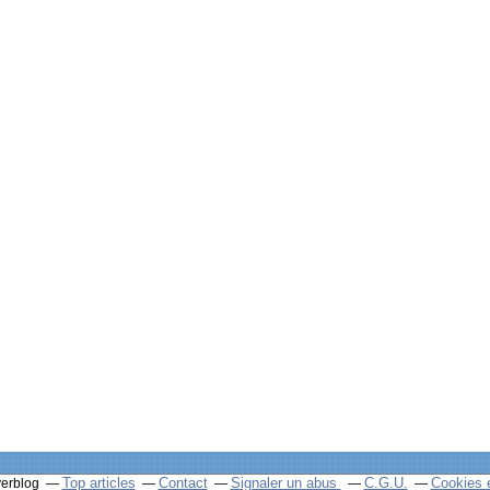
Top articles
Contact
Signaler un abus
C.G.U.
Cookies 
verblog