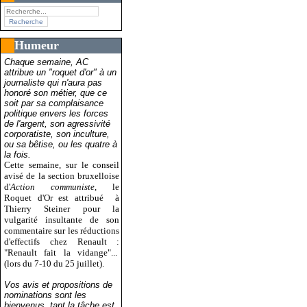
Humeur
Chaque semaine, AC
attribue un "roquet d'or" à un
journaliste qui n'aura pas
honoré son métier, que ce
soit par sa complaisance
politique envers les forces
de l'argent, son agressivité
corporatiste, son inculture,
ou sa bêtise, ou les quatre à
la fois.
Cette semaine, sur le conseil
avisé de la section bruxelloise
d'
Action communiste
, le
Roquet d'Or est attribué
à
Thierry Steiner pour la
vulgarité insultante de son
commentaire sur les réductions
d'effectifs chez Renault :
"Renault fait la vidange"...
(lors du 7-10 du 25 juillet).
Vos avis et propositions de
nominations sont les
bienvenus, tant la tâche est