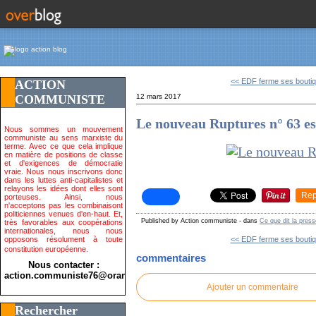
<< EDF ferme ses boutiqu
ACTION
COMMUNISTE
12 mars 2017
Le nouveau Ruptures n° 63 est
Nous sommes un mouvement
communiste au sens marxiste du
terme. Avec ce que cela implique
en matière de positions de classe
et d'exigences de démocratie
vraie. Nous nous inscrivons donc
dans les luttes anti-capitalistes et
relayons les idées dont elles sont
Rep
porteuses. Ainsi, nous
n'acceptons pas les combinaisont
politiciennes venues d'en-haut. Et,
Published by Action communiste
-
dans
Ce que dit la press
très favorables aux coopérations
internationales, nous nous
opposons résolument à toute
<< EDF ferme ses boutiqu
constitution européenne.
commentaires
Nous contacter :
action.communiste76@orange.fr>
Ajouter un commentaire
Rechercher