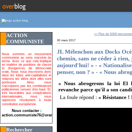
<< Plus de 5000 personnes
ACTION
COMMUNISTE
30 mars 2017
JL Mélenchon aux Docks Océa
Nous sommes un mouvement
chemin, sans ne céder à rien,
communiste au sens marxiste du
terme. Avec ce que cela implique
aujourd'hui! » - « Nationalise
en matière de positions de classe
et d'exigences de démocratie
penser, non ? » - « Nous abro
vraie. Nous nous inscrivons donc
dans les luttes anti-capitalistes et
relayons les idées dont elles sont
porteuses. Ainsi, nous
« Nous abrogerons la loi El 
n'acceptons pas les combinaisont
revanche parce qu'il a son candi
politiciennes venues d'en-haut. Et,
très favorables aux coopérations
La foule répond :
« Résistance ! 
internationales, nous nous
opposons résolument à toute
constitution européenne.
Nous contacter :
action.communiste76@orange.fr>
Rechercher