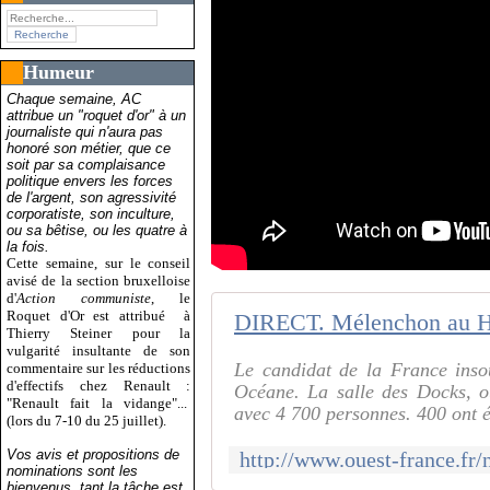
Humeur
Chaque semaine, AC
attribue un "roquet d'or" à un
journaliste qui n'aura pas
honoré son métier, que ce
soit par sa complaisance
politique envers les forces
de l'argent, son agressivité
corporatiste, son inculture,
ou sa bêtise, ou les quatre à
la fois.
Cette semaine, sur le conseil
avisé de la section bruxelloise
d'
Action communiste
, le
Roquet d'Or est attribué
à
Thierry Steiner pour la
vulgarité insultante de son
Le candidat de la France inso
commentaire sur les réductions
d'effectifs chez Renault :
Océane. La salle des Docks, où
"Renault fait la vidange"...
avec 4 700 personnes. 400 ont ét
(lors du 7-10 du 25 juillet).
Vos avis et propositions de
nominations sont les
bienvenus, tant la tâche est