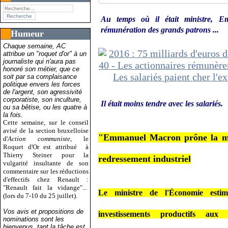
Au temps où il était ministre, 
rémunération des grands patrons ...
Humeur
Chaque semaine, AC
attribue un "roquet d'or" à un
journaliste qui n'aura pas
honoré son métier, que ce
soit par sa complaisance
politique envers les forces
de l'argent, son agressivité
corporatiste, son inculture,
Il était moins tendre avec les salariés.
ou sa bêtise, ou les quatre à
la fois.
Cette semaine, sur le conseil
avisé de la section bruxelloise
"Emmanuel Macron prône la mod
d'
Action communiste
, le
Roquet d'Or est attribué
à
Thierry Steiner pour la
redressement industriel
vulgarité insultante de son
commentaire sur les réductions
d'effectifs chez Renault :
"Renault fait la vidange"...
Le ministre de l'Économie estim
(lors du 7-10 du 25 juillet).
Vos avis et propositions de
investissements productifs aux 
nominations sont les
bienvenus, tant la tâche est