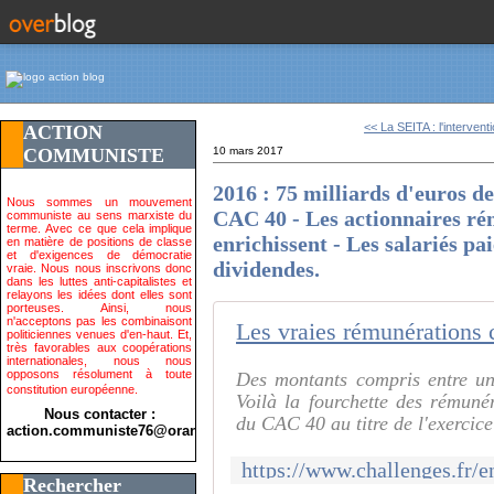
<< La SEITA : l'interventi
ACTION
COMMUNISTE
10 mars 2017
2016 : 75 milliards d'euros de
Nous sommes un mouvement
CAC 40 - Les actionnaires ré
communiste au sens marxiste du
terme. Avec ce que cela implique
enrichissent - Les salariés pai
en matière de positions de classe
et d'exigences de démocratie
dividendes.
vraie. Nous nous inscrivons donc
dans les luttes anti-capitalistes et
relayons les idées dont elles sont
porteuses. Ainsi, nous
n'acceptons pas les combinaisont
Les vraies rémunérations
politiciennes venues d'en-haut. Et,
très favorables aux coopérations
internationales, nous nous
opposons résolument à toute
Des montants compris entre un 
constitution européenne.
Voilà la fourchette des rémunér
Nous contacter :
du CAC 40 au titre de l'exercice
action.communiste76@orange.fr>
Rechercher