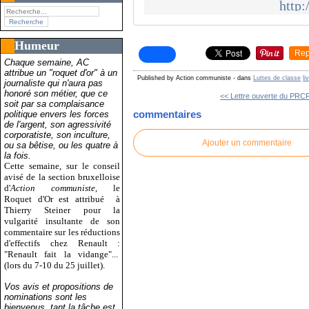
http:
Humeur
Rep
Chaque semaine, AC
attribue un "roquet d'or" à un
Published by Action communiste
-
dans
Luttes de classe
li
journaliste qui n'aura pas
honoré son métier, que ce
<< Lettre ouverte du PRCF
soit par sa complaisance
commentaires
politique envers les forces
de l'argent, son agressivité
corporatiste, son inculture,
Ajouter un commentaire
ou sa bêtise, ou les quatre à
la fois.
Cette semaine, sur le conseil
avisé de la section bruxelloise
d'
Action communiste
, le
Roquet d'Or est attribué
à
Thierry Steiner pour la
vulgarité insultante de son
commentaire sur les réductions
d'effectifs chez Renault :
"Renault fait la vidange"...
(lors du 7-10 du 25 juillet).
Vos avis et propositions de
nominations sont les
bienvenus, tant la tâche est