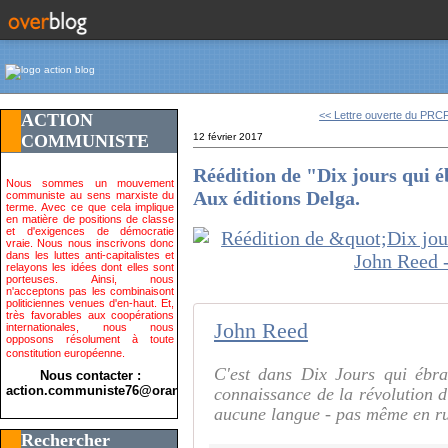
<< Lettre ouverte du PRCF
ACTION
COMMUNISTE
12 février 2017
Réédition de "Dix jours qui 
Nous sommes un mouvement
Aux éditions Delga.
communiste au sens marxiste du
terme. Avec ce que cela implique
en matière de positions de classe
et d'exigences de démocratie
vraie. Nous nous inscrivons donc
dans les luttes anti-capitalistes et
relayons les idées dont elles sont
porteuses. Ainsi, nous
n'acceptons pas les combinaisont
politiciennes venues d'en-haut. Et,
très favorables aux coopérations
John Reed
internationales, nous nous
opposons résolument à toute
constitution européenne.
C'est dans Dix Jours qui ébra
Nous contacter :
action.communiste76@orange.fr>
connaissance de la révolution d'
aucune langue - pas même en rus
Rechercher