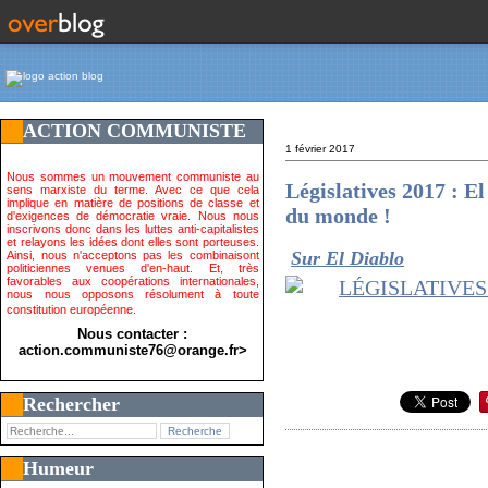
ACTION COMMUNISTE
1 février 2017
Nous sommes un mouvement communiste au
Législatives 2017 :
sens marxiste du terme. Avec ce que cela
implique en matière de positions de classe et
du monde !
d'exigences de démocratie vraie. Nous nous
inscrivons donc dans les luttes anti-capitalistes
et relayons les idées dont elles sont porteuses.
Sur El Diablo
Ainsi, nous n'acceptons pas les combinaisont
politiciennes venues d'en-haut. Et, très
favorables aux coopérations internationales,
nous nous opposons résolument à toute
constitution européenne.
Nous contacter :
action.communiste76@orange.fr>
Rechercher
Humeur