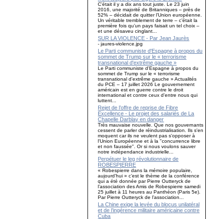
C’était il y a dix ans tout juste. Le 23 juin
2016, une majorité de Britanniques – près de
52% – décidait de quitter l’Union européenne.
Un véritable tremblement de terre – c’était la
première fois qu’un pays faisait un tel choix –
et une désaveu cinglant...
SUR LA VIOLENCE - Par Jean Jaurès
- jaures-violence.jpg
Le Parti communiste d'Espagne à propos du
sommet de Trump sur le « terrorisme
transnational d'extrême gauche »
Le Parti communiste d'Espagne à propos du
sommet de Trump sur le « terrorisme
transnational d'extrême gauche » Actualités
du PCE – 17 juillet 2026 Le gouvernement
américain est en guerre contre le droit
international et contre ceux d'entre nous qui
luttent...
Rejet de l’offre de reprise de Fibre
Excellence - Le projet des salariés de La
Chapelle Darblay en danger
Très mauvaise nouvelle. Que nos gouvernants
cessent de parler de réindustrialisation. Ils s'en
moquent car ils ne veulent pas s'opposer à
l'Union Européenne et à la "concurrence libre
et non faussée". Or si nous voulons sauver
notre indépendance industrielle...
Perpétuer le leg révolutionnaire de
ROBESPIERRE
« Robespierre dans la mémoire populaire,
aujourd’hui » c’est le thème de la conférence
qui a été donnée par Pierre Outteryck de
l’association des Amis de Robespierre samedi
25 juillet à 11 heures au Panthéon (Paris 5e).
Par Pierre Outteryck de l’association...
La Chine exige la levée du blocus unilatéral
et de l’ingérence militaire américaine contre
Cuba