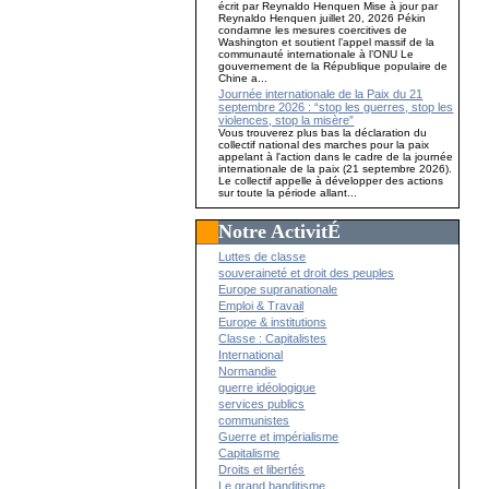
écrit par Reynaldo Henquen Mise à jour par
Reynaldo Henquen juillet 20, 2026 Pékin
condamne les mesures coercitives de
Washington et soutient l’appel massif de la
communauté internationale à l’ONU Le
gouvernement de la République populaire de
Chine a...
Journée internationale de la Paix du 21
septembre 2026 : “stop les guerres, stop les
violences, stop la misère”
Vous trouverez plus bas la déclaration du
collectif national des marches pour la paix
appelant à l'action dans le cadre de la journée
internationale de la paix (21 septembre 2026).
Le collectif appelle à développer des actions
sur toute la période allant...
Notre ActivitÉ
Luttes de classe
souveraineté et droit des peuples
Europe supranationale
Emploi & Travail
Europe & institutions
Classe : Capitalistes
International
Normandie
guerre idéologique
services publics
communistes
Guerre et impérialisme
Capitalisme
Droits et libertés
Le grand banditisme