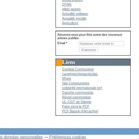
OTAN
gilets jaunes
Actualité politique
Actualité sociale
Agriculture
Abonnez-vous pour être averti des nouveaux
articles publiés.
Email
Liens
Combat Communiste
canempechepasnicolas
M'pep
Site Communistes
solidarité internationale pcf
Gauche communiste
Réveil communiste
UL-CGT de Dieppe
Faire vivre le PCF
PCF Bassin d'Arcachon
et données personnelles
Préférences cookies