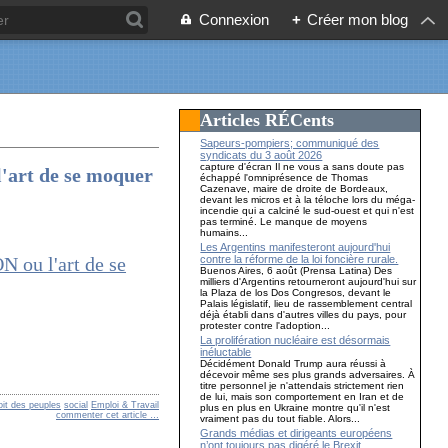
Connexion
+
Créer mon blog
Articles RÉCents
Sapeurs-pompiers; communiqué des
syndicats du 3 août 2026
capture d'écran Il ne vous a sans doute pas
'art de se moquer
échappé l'omniprésence de Thomas
Cazenave, maire de droite de Bordeaux,
devant les micros et à la téloche lors du méga-
incendie qui a calciné le sud-ouest et qui n'est
pas terminé. Le manque de moyens
humains...
Les Argentins manifesteront aujourd'hui
contre la réforme de la loi foncière rurale.
Buenos Aires, 6 août (Prensa Latina) Des
milliers d'Argentins retourneront aujourd'hui sur
la Plaza de los Dos Congresos, devant le
Palais législatif, lieu de rassemblement central
déjà établi dans d'autres villes du pays, pour
protester contre l'adoption...
La prolifération nucléaire est désormais
inéluctable
Décidément Donald Trump aura réussi à
décevoir même ses plus grands adversaires. À
titre personnel je n'attendais strictement rien
de lui, mais son comportement en Iran et de
oit des peuples
social
Emploi & Travail
plus en plus en Ukraine montre qu'il n'est
commenter cet article
…
vraiment pas du tout fiable. Alors...
Grands médias et dirigeants européens
n’ont toujours pas digéré le Brexit…