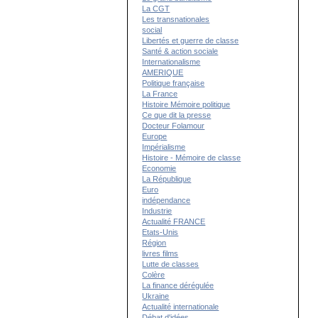
La CGT
Les transnationales
social
Libertés et guerre de classe
Santé & action sociale
Internationalisme
AMERIQUE
Politique française
La France
Histoire Mémoire politique
Ce que dit la presse
Docteur Folamour
Europe
Impérialisme
Histoire - Mémoire de classe
Economie
La République
Euro
indépendance
Industrie
Actualité FRANCE
Etats-Unis
Région
livres films
Lutte de classes
Colère
La finance dérégulée
Ukraine
Actualité internationale
Débat d'idées