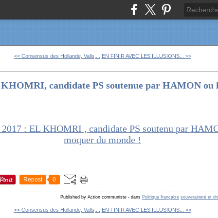
<< Consensus des Hollande, Valls,...
EN FINIR AVEC LES ILLUSIONS... >>
 El KHOMRI, candidate PS soutenue par HAMON ou l
Repost
0
Published by Action communiste
-
dans
Politique française
souveraineté et dr
<< Consensus des Hollande, Valls,...
EN FINIR AVEC LES ILLUSIONS... >>