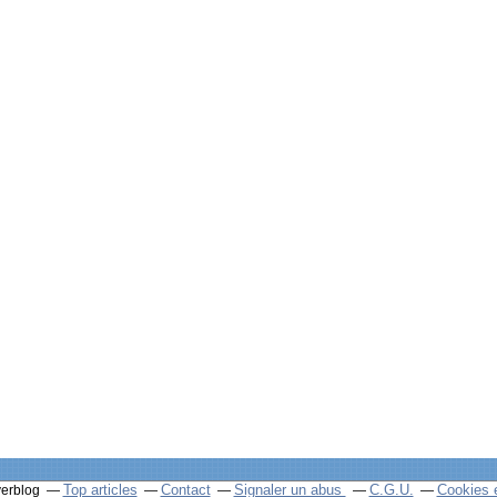
Top articles
Contact
Signaler un abus
C.G.U.
Cookies 
verblog