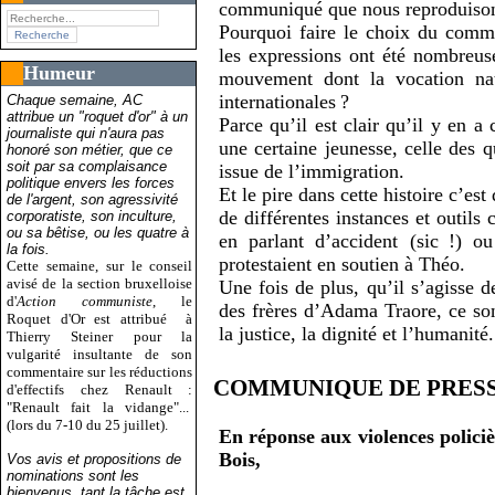
communiqué que nous reproduison
Pourquoi faire le choix du comm
les expressions ont été nombreus
Humeur
mouvement dont la vocation natu
internationales
?
Chaque semaine, AC
attribue un "roquet d'or" à un
Parce qu’il est clair qu’il y en a
journaliste qui n'aura pas
une certaine jeunesse, celle des 
honoré son métier, que ce
soit par sa complaisance
issue de l’immigration.
politique envers les forces
Et le pire dans cette histoire c’es
de l'argent, son agressivité
de différentes instances et outils
corporatiste, son inculture,
ou sa bêtise, ou les quatre à
en parlant d’accident (sic
!) ou
la fois.
protestaient en soutien à Théo.
Cette semaine, sur le conseil
avisé de la section bruxelloise
Une fois de plus, qu’il s’agisse d
d'
Action communiste
, le
des frères d’Adama Traore, ce son
Roquet d'Or est attribué
à
la justice, la dignité et l’humanité.
Thierry Steiner pour la
vulgarité insultante de son
commentaire sur les réductions
COMMUNIQUE
DE
PRES
d'effectifs chez Renault :
"Renault fait la vidange"...
(lors du 7-10 du 25 juillet).
En réponse aux violences polici
Bois,
Vos avis et propositions de
nominations sont les
bienvenus, tant la tâche est