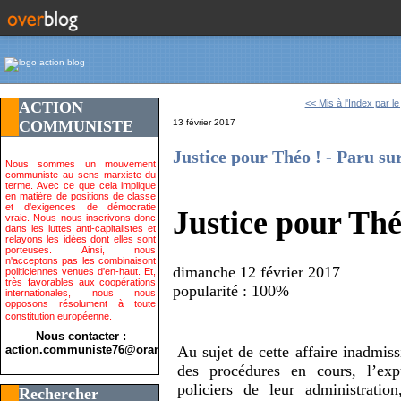
<< Mis à l'Index par le 
ACTION
COMMUNISTE
13 février 2017
Justice pour Théo ! - Paru s
Nous sommes un mouvement
communiste au sens marxiste du
terme. Avec ce que cela implique
en matière de positions de classe
et d'exigences de démocratie
Justice pour Th
vraie. Nous nous inscrivons donc
dans les luttes anti-capitalistes et
relayons les idées dont elles sont
porteuses. Ainsi, nous
n'acceptons pas les combinaisont
dimanche 12 février 2017
politiciennes venues d'en-haut. Et,
très favorables aux coopérations
popularité : 100%
internationales, nous nous
opposons résolument à toute
constitution européenne.
Nous contacter :
action.communiste76@orange.fr>
Au sujet de cette affaire inadmissi
des procédures en cours, l’exp
policiers de leur administrat
Rechercher