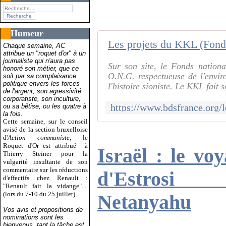
Humeur
Les projets du KKL (Fonds 
Chaque semaine, AC
attribue un "roquet d'or" à un
journaliste qui n'aura pas
Sur son site, le Fonds nation
honoré son métier, que ce
O.N.G. respectueuse de l'envi
soit par sa complaisance
politique envers les forces
l'histoire sioniste. Le KKL fait s
de l'argent, son agressivité
corporatiste, son inculture,
ou sa bêtise, ou les quatre à
la fois.
Cette semaine, sur le conseil
avisé de la section bruxelloise
d'
Action communiste
, le
Roquet d'Or est attribué
à
Israël : le vo
Thierry Steiner pour la
vulgarité insultante de son
commentaire sur les réductions
d'Estrosi 
d'effectifs chez Renault :
"Renault fait la vidange"...
(lors du 7-10 du 25 juillet).
Netanyahu
Vos avis et propositions de
nominations sont les
bienvenus, tant la tâche est