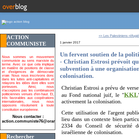
<< Les Palestiniens réfugié
ACTION
COMMUNISTE
1 janvier 2017
Un fervent soutien de la poli
Nous sommes un mouvement
- Christian Estrosi prévoit q
communiste au sens marxiste du
terme. Avec ce que cela implique
subvention à une organisation
en matière de positions de classe
et d'exigences de démocratie
colonisation.
vraie. Nous nous inscrivons donc
dans les luttes anti-capitalistes et
relayons les idées dont elles sont
porteuses. Ainsi, nous
Christian Estrosi a prévu de ver
n'acceptons pas les combinaisont
KKL
au Fond national juif, le "
politiciennes venues d'en-haut. Et,
très favorables aux coopérations
activement la colonisation.
internationales, nous nous
opposons résolument à toute
constitution européenne.
Cette utilisation de l'argent publ
Nous contacter :
lieu dans un contexte bien particu
action.communiste76@orange.fr>
2334 du Conseil de sécurité d
israélienne de colonisation.
Rechercher