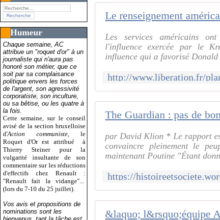
Humeur
Les services américains ont
Chaque semaine, AC
l'influence exercée par le Kr
attribue un "roquet d'or" à un
influence qui a favorisé Donald
journaliste qui n'aura pas
honoré son métier, que ce
soit par sa complaisance
politique envers les forces
de l'argent, son agressivité
corporatiste, son inculture,
ou sa bêtise, ou les quatre à
la fois.
Cette semaine, sur le conseil
avisé de la section bruxelloise
d'
Action communiste
, le
par David Klion * Le rapport est
Roquet d'Or est attribué
à
convaincre pleinement le peu
Thierry Steiner pour la
maintenant Poutine "Étant donn
vulgarité insultante de son
commentaire sur les réductions
d'effectifs chez Renault :
"Renault fait la vidange"...
(lors du 7-10 du 25 juillet).
Vos avis et propositions de
nominations sont les
bienvenus, tant la tâche est