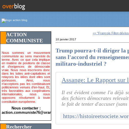
<< "François Fillon dévisse
ACTION
COMMUNISTE
10 janvier 2017
Trump pourra-t-il diriger la 
Nous sommes un mouvement
sans l'accord du renseigneme
communiste au sens marxiste du
terme. Avec ce que cela implique
militaro-industriel ?
en matière de positions de classe
et d'exigences de démocratie
vraie. Nous nous inscrivons donc
dans les luttes anti-capitalistes et
relayons les idées dont elles sont
Assange: Le Rapport sur la
porteuses. Ainsi, nous
n'acceptons pas les combinaisont
politiciennes venues d'en-haut. Et,
très favorables aux coopérations
Il est évident comme l'a déjà 
internationales, nous nous
des fichiers démocrates relevai
opposons résolument à toute
constitution européenne.
le fait de tenter d'accuser (sans 
Nous contacter :
action.communiste76@orange.fr>
Rechercher