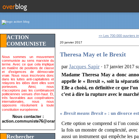
<< Les 700.000 ouvriers inv
ACTION
COMMUNISTE
20 janvier 2017
Theresa May et le Brexit
Nous sommes un mouvement
communiste au sens marxiste du
terme. Avec ce que cela implique
Jacques Sapir
par
·
17 janvier 2017 s
en matière de positions de classe
et d'exigences de démocratie
Madame Theresa May a donc annonc
vraie. Nous nous inscrivons donc
dans les luttes anti-capitalistes et
appelle le « Brexit », soit la sépar
relayons les idées dont elles sont
porteuses. Ainsi, nous
Elle a choisi, en définitive ce que l’o
n'acceptons pas les combinaisont
c’est à dire la rupture avec le march
politiciennes venues d'en-haut. Et,
très favorables aux coopérations
internationales, nous nous
opposons résolument à toute
constitution européenne.
«
Brexit means Brexit
» : un divorce es
Nous contacter :
action.communiste76@orange.fr>
Cette option se comprend si l’on consi
la fois un monstre de complexité, avec 
Rechercher
aussi un instrument qui empêche les p