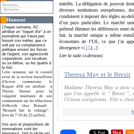
intérêts. La délégation de pouvoir don
diverses institutions européennes, d
conduisent à imposer des règles au-del
Humeur
d’un pays particulier. Le marché un
Chaque semaine, AC
prétend éliminer les différences entre d
attribue un "roquet d'or" à un
fait, la marché unique a même entraî
journaliste qui n'aura pas
honoré son métier, que ce
économies de l’UE, ce que j’ai appel
soit par sa complaisance
[1]
divergence »
.[...]
politique envers les forces
de l'argent, son agressivité
Lire la suite ci-dessous:
corporatiste, son inculture,
ou sa bêtise, ou les quatre à
la fois.
Cette semaine, sur le conseil
Theresa May et le Brexit
avisé de la section bruxelloise
d'
Action communiste
, le
Roquet d'Or est attribué
à
Madame Theresa May a donc an
Thierry Steiner pour la
que l'on appelle le " Brexit ",
vulgarité insultante de son
l'Union européenne. Elle a choisi
commentaire sur les réductions
d'effectifs chez Renault :
"Renault fait la vidange"...
(lors du 7-10 du 25 juillet).
Vos avis et propositions de
nominations sont les
Rep
bienvenus, tant la tâche est