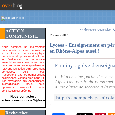
<< Métropole rouennaise - A
ACTION
COMMUNISTE
31 janvier 2017
Lycées - Enseignement en pér
Nous sommes un mouvement
en Rhône-Alpes aussi !
communiste au sens marxiste du
terme. Avec ce que cela implique
en matière de positions de classe
et d'exigences de démocratie
vraie. Nous nous inscrivons donc
dans les luttes anti-capitalistes et
relayons les idées dont elles sont
porteuses. Ainsi, nous
n'acceptons pas les combinaisont
L. Blache Une partie des ense
politiciennes venues d'en-haut. Et,
Alpes Une partie du personnel
très favorables aux coopérations
internationales, nous nous
d'une classe de seconde à la ren
opposons résolument à toute
constitution européenne.
Nous contacter :
action.communiste76@orange.fr>
Rechercher