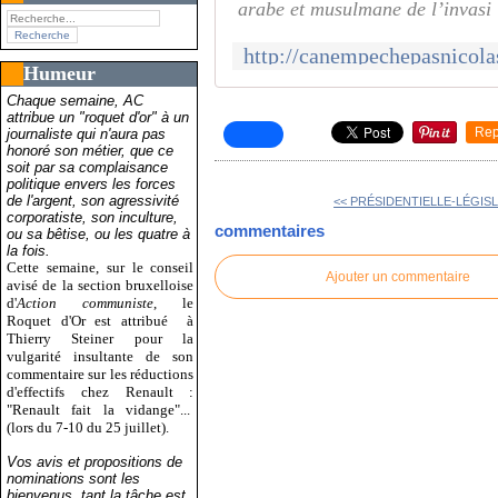
arabe et musulmane de l’invasi
Humeur
Chaque semaine, AC
attribue un "roquet d'or" à un
Rep
journaliste qui n'aura pas
honoré son métier, que ce
soit par sa complaisance
politique envers les forces
de l'argent, son agressivité
<< PRÉSIDENTIELLE-LÉGISLA
corporatiste, son inculture,
commentaires
ou sa bêtise, ou les quatre à
la fois.
Cette semaine, sur le conseil
Ajouter un commentaire
avisé de la section bruxelloise
d'
Action communiste
, le
Roquet d'Or est attribué
à
Thierry Steiner pour la
vulgarité insultante de son
commentaire sur les réductions
d'effectifs chez Renault :
"Renault fait la vidange"...
(lors du 7-10 du 25 juillet).
Vos avis et propositions de
nominations sont les
bienvenus, tant la tâche est