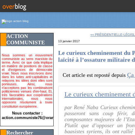
<< PRÉSIDENTIELLE-LÉGISLA
ACTION
COMMUNISTE
13 janvier 2017
Le curieux cheminement du Pa
Nous sommes un mouvement
laïcité à l’ossature militaire
communiste au sens marxiste du
terme. Avec ce que cela implique
en matière de positions de classe
et d'exigences de démocratie
vraie. Nous nous inscrivons donc
Ça
Cet article est reposté depuis
dans les luttes anti-capitalistes et
relayons les idées dont elles sont
porteuses. Ainsi, nous
n'acceptons pas les combinaisont
politiciennes venues d'en-haut. Et,
très favorables aux coopérations
internationales, nous nous
opposons résolument à toute
par René Naba Curieux chemine
constitution européenne.
passeront sans coup férir, 
Nous contacter :
action.communiste76@orange.fr>
composantes majeures de l’Etat 
Plutôt que d’opposer un fron
baasistes syriens, ils ont ralli
Rechercher