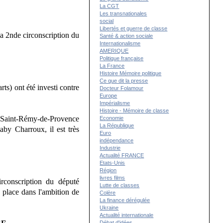
La CGT
Les transnationales
social
Libertés et guerre de classe
a 2nde circonscription du
Santé & action sociale
Internationalisme
AMERIQUE
Politique française
La France
Histoire Mémoire politique
Ce que dit la presse
ts) ont été investi contre
Docteur Folamour
Europe
Impérialisme
Histoire - Mémoire de classe
, Saint-Rémy-de-Provence
Economie
La République
aby Charroux, il est très
Euro
indépendance
Industrie
Actualité FRANCE
Etats-Unis
Région
livres films
irconscription du député
Lutte de classes
 place dans l'ambition de
Colère
La finance dérégulée
Ukraine
Actualité internationale
Débat d'idées