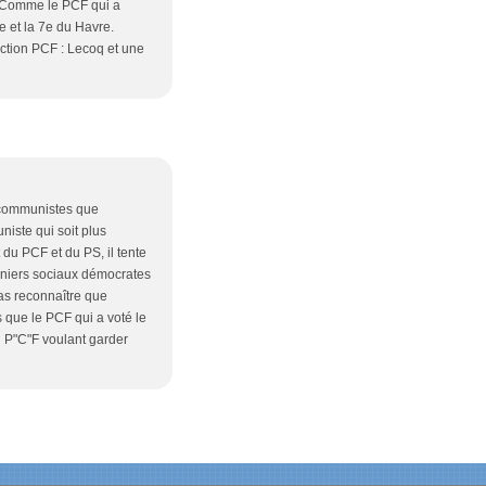
. Comme le PCF qui a
 et la 7e du Havre.
ection PCF : Lecoq et une
s communistes que
iste qui soit plus
du PCF et du PS, il tente
derniers sociaux démocrates
pas reconnaître que
que le PCF qui a voté le
u P"C"F voulant garder