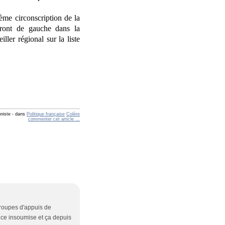
ème circonscription de la
Front de gauche dans la
ller régional sur la liste
niste
-
dans
Politique française
Colère
commenter cet article
…
groupes d'appuis de
nce insoumise et ça depuis