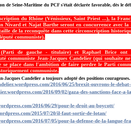
n de Seine-Maritime du PCF s'était déclarée favorable, dès le dé
cription du Rhône (Vénissieux, Saint Priest ...), la Franc
in Nivard et Najat Barthe seront en concurrence avec l
taille de la reconquête dans cette circonscription histor
 député communiste).
(Parti de gauche - titulaire) et Raphael Brice ont 
uté communiste Jean-Jacques Candelier (qui souhaite ne 
e se place dans l'ambition de faire perdre le Parti comm
historiquement communiste.
-Jacques Candelier a toujours adopté des positions courageuses
andelier.wordpress.com/2016/06/25/brexit-ouvrons-le-debat-
lier.wordpress.com/2016/09/02/gaza-des-sanctions-face-a-la
.wordpress.com/2016/06/29/pour-le-droit-au-boycott/
wordpress.com/2015/07/20/il-faut-sortir-de-lotan/
.wordpress.com/2016/07/05/pour-la-defense-de-la-langue-fra