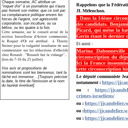
Chaque semaine, AC attribue un
Rappelons que la Fédératio
"roquet d'or" à un journaliste qui n'aura
pas honoré son métier, que ce soit par
JL Mélenchon.
sa complaisance politique envers les
- Dans la 14ème circons
forces de l'argent, son agressivité
corporatiste, son inculture, ou sa
des candidats. Benjam
bêtise, ou les quatre à la fois.
Picard, qui mène la ba
Cette semaine, sur le conseil avisé de la
Gerin étant le dernier
section bruxelloise d'
Action communiste
,
le Roquet d'Or est attribué
à Thierry
Et aussi :
Steiner pour la vulgarité insultante de son
commentaire sur les réductions d'effectifs
Marina Dabonneville 
chez Renault : "Renault fait la vidange"...
circonscription du dép
(lors du 7-10 du 25 juillet).
Ici la France insoumis
Vos avis et propositions de
cette circonscription 
nominations sont les bienvenus, tant la
Le député communiste Jean
tâche est immense... [Toujours préciser
la date, le titre de l'émission et le nom
https://jjc
notamment :
du lauréat éventuel].
https://jjcande
ou :
crimes-israeliens/
https://jjcandelier
ou :
https://jjcandelier.
ou :
https://jjcandelier
ou :