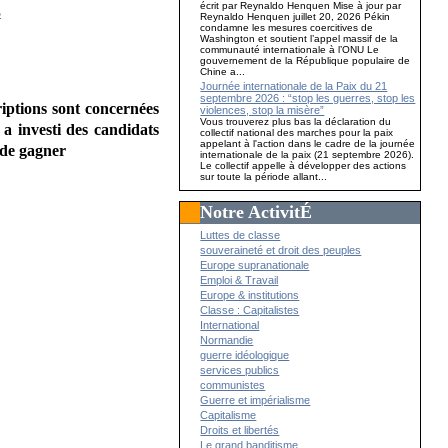
écrit par Reynaldo Henquen Mise à jour par
s
Reynaldo Henquen juillet 20, 2026 Pékin
condamne les mesures coercitives de
Washington et soutient l’appel massif de la
communauté internationale à l’ONU Le
gouvernement de la République populaire de
Chine a...
Journée internationale de la Paix du 21
septembre 2026 : “stop les guerres, stop les
iptions sont concernées
violences, stop la misère”
Vous trouverez plus bas la déclaration du
a investi des candidats
collectif national des marches pour la paix
appelant à l'action dans le cadre de la journée
 de gagner
internationale de la paix (21 septembre 2026).
Le collectif appelle à développer des actions
sur toute la période allant...
Notre ActivitÉ
Luttes de classe
souveraineté et droit des peuples
Europe supranationale
Emploi & Travail
Europe & institutions
Classe : Capitalistes
International
Normandie
guerre idéologique
services publics
communistes
Guerre et impérialisme
Capitalisme
Droits et libertés
Le grand banditisme