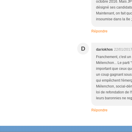
octobre 2016. Mais JP
désigné ses candidats 
Maintenant, on fait qu
insoumise dans la 8e ;
Répondre
D
dariokhos
22/01/2017
Franchement, c'est un
Mélenchon... Le parti 
important que ceux que
un coup gagnant sous la
qui empêchent l'émerge
Mélenchon, social-dém
loi de refondation de 
leurs baronnies ne reg
Répondre