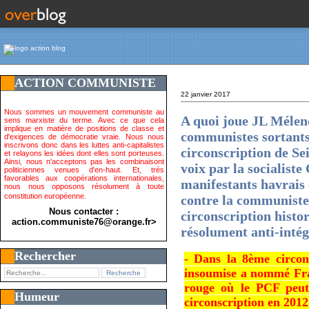
ACTION COMMUNISTE
22 janvier 2017
Nous sommes un mouvement communiste au
A quoi joue JL Mélen
sens marxiste du terme. Avec ce que cela
implique en matière de positions de classe et
communistes sortants
d'exigences de démocratie vraie. Nous nous
inscrivons donc dans les luttes anti-capitalistes
circonscription de S
et relayons les idées dont elles sont porteuses.
Ainsi, nous n'acceptons pas les combinaisont
voix par la socialiste
politiciennes venues d'en-haut. Et, très
favorables aux coopérations internationales,
manifestants havrais 
nous nous opposons résolument à toute
constitution européenne.
contre la communiste 
Nous contacter :
circonscription histor
action.communiste76@orange.fr>
résolument anti-inté
Rechercher
- Dans la 8ème circons
insoumise a nommé Fran
rouge où le PCF peut
Humeur
circonscription en 2012