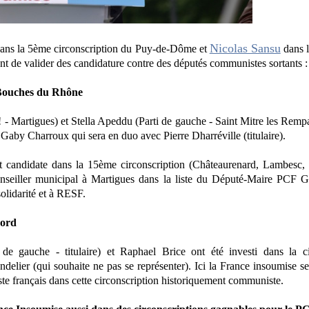
Nicolas Sansu
ans la 5ème circonscription du Puy-de-Dôme et
dans l
nt de valider des candidature contre des députés communistes sortants :
 Bouches du Rhône
 Martigues) et Stella Apeddu (Parti de gauche - Saint Mitre les Rempar
Gaby Charroux qui sera en duo avec Pierre Dharréville (titulaire).
t candidate dans la 15ème circonscription (Châteaurenard, Lambesc
onseiller municipal à Martigues dans la liste du Député-Maire PCF G
solidarité et à RESF.
Nord
de gauche - titulaire) et Raphael Brice ont été investi dans la c
elier (qui souhaite ne pas se représenter). Ici la France insoumise se
ste français dans cette circonscription historiquement communiste.