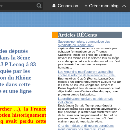
Connexion
+
Créer mon blog
Articles RÉCents
Sapeurs-pompiers; communiqué des
syndicats du 3 août 2026
capture d'écran Il ne vous a sans doute pas
des députés
échappé l'omniprésence de Thomas
Cazenave, maire de droite de Bordeaux,
dans la 8ème
devant les micros et à la téloche lors du méga-
incendie qui a calciné le sud-ouest et qui n'est
J P Lecoq à 83
pas terminé. Le manque de moyens
humains...
iquée par les
Les Argentins manifesteront aujourd'hui
contre la réforme de la loi foncière rurale.
tion du Rhône
Buenos Aires, 6 août (Prensa Latina) Des
milliers d'Argentins retourneront aujourd'hui sur
te dans cette
la Plaza de los Dos Congresos, devant le
Palais législatif, lieu de rassemblement central
 et une ligne
déjà établi dans d'autres villes du pays, pour
protester contre l'adoption...
La prolifération nucléaire est désormais
inéluctable
Décidément Donald Trump aura réussi à
cher ...), la France
décevoir même ses plus grands adversaires. À
titre personnel je n'attendais strictement rien
ption historiquement
de lui, mais son comportement en Iran et de
plus en plus en Ukraine montre qu'il n'est
q avait perdu cette
vraiment pas du tout fiable. Alors...
Grands médias et dirigeants européens
n’ont toujours pas digéré le Brexit…