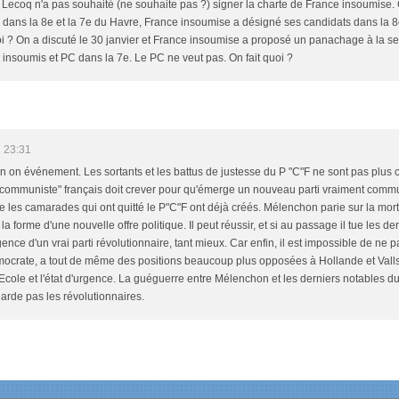
 Lecoq n'a pas souhaité (ne souhaite pas ?) signer la charte de France insoumise
dans la 8e et la 7e du Havre, France insoumise a désigné ses candidats dans la 8e
oi ? On a discuté le 30 janvier et France insoumise a proposé un panachage à la s
 insoumis et PC dans la 7e. Le PC ne veut pas. On fait quoi ?
 23:31
 n on événement. Les sortants et les battus de justesse du P "C"F ne sont pas plu
"communiste" français doit crever pour qu'émerge un nouveau parti vraiment commun
 les camarades qui ont quitté le P"C"F ont déjà créés. Mélenchon parie sur la mort 
 forme d'une nouvelle offre politique. Il peut réussir, et si au passage il tue les 
nce d'un vrai parti révolutionnaire, tant mieux. Car enfin, il est impossible de ne 
ocrate, a tout de même des positions beaucoup plus opposées à Hollande et Valls 
l'Ecole et l'état d'urgence. La guéguerre entre Mélenchon et les derniers notables d
arde pas les révolutionnaires.