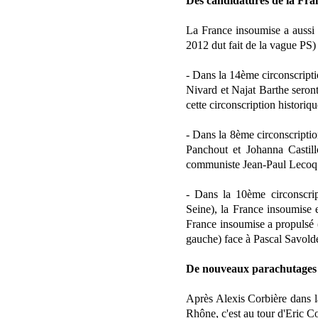
Des candidatures de la Fra
La France insoumise a aussi 
2012 dut fait de la vague PS) 
- Dans la 14ème circonscripti
Nivard et Najat Barthe seron
cette circonscription histori
- Dans la 8ème circonscripti
Panchout et Johanna Castill
communiste Jean-Paul Lecoq a
- Dans la 10ème circonscrip
Seine), la France insoumise 
France insoumise a propulsé 
gauche) face à Pascal Savolde
De nouveaux parachutages 
Après Alexis Corbière dans l
Rhône, c'est au tour d'Eric Co