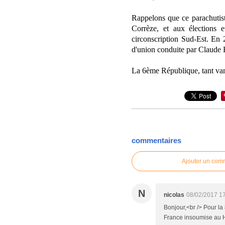
Rappelons que ce parachutiste
Corrèze, et aux élections 
circonscription Sud-Est. En 20
d'union conduite par Claude 
La 6ème République, tant va
commentaires
Ajouter un com
N
nicolas
08/02/2017 1
Bonjour,<br /> Pour la
France insoumise au Ha