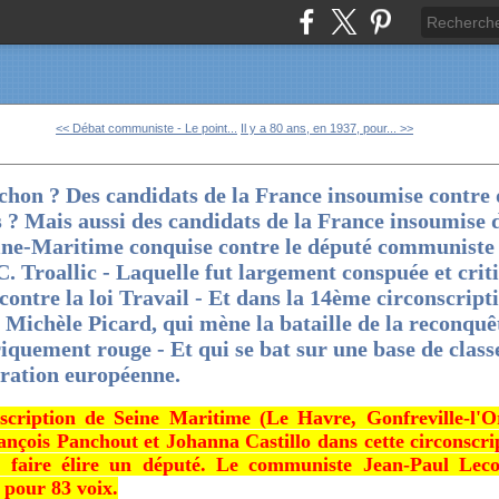
<< Débat communiste - Le point...
Il y a 80 ans, en 1937, pour... >>
chon ? Des candidats de la France insoumise contre 
 ? Mais aussi des candidats de la France insoumise 
eine-Maritime conquise contre le député communiste 
 C. Troallic - Laquelle fut largement conspuée et crit
contre la loi Travail - Et dans la 14ème circonscrip
Michèle Picard, qui mène la bataille de la reconquê
iquement rouge - Et qui se bat sur une base de classe
gration européenne.
cription de Seine Maritime (Le Havre, Gonfreville-l'Or
çois Panchout et Johanna Castillo dans cette circonscri
 faire élire un député. Le communiste Jean-Paul Leco
 pour 83 voix.