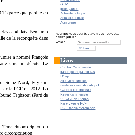
CF
OTAN
gilets jaunes
 PCF (parce que perdue en
Actualité politique
Actualité sociale
Agriculture
ti des candidats. Benjamin
Abonnez-vous pour être averti des nouveaux
articles publiés.
lle de la reconquête dans
Email
nsoumise a nommé François
Liens
aire élire un député. Le
Combat Communiste
canempechepasnicolas
M'pep
Site Communistes
ur-Seine Nord, Ivry-sur-
solidarité internationale pcf
ue par le PCF en 2012. La
Gauche communiste
Réveil communiste
Mourad Taghzout (Parti de
UL-CGT de Dieppe
Faire vivre le PCF
PCF Bassin d'Arcachon
a 7ème circonscription du
re circonscription.