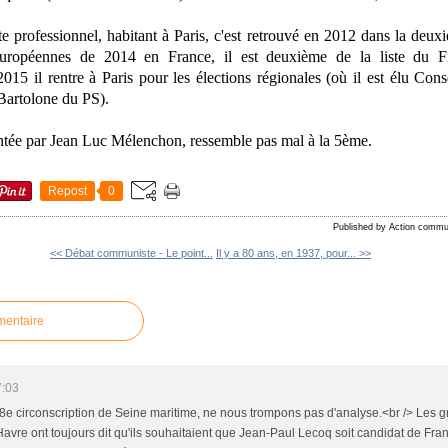
 professionnel, habitant à Paris, c'est retrouvé en 2012 dans la deuxi
européennes de 2014 en France, il est deuxième de la liste du 
15 il rentre à Paris pour les élections régionales (où il est élu Consei
Bartolone du PS).
ntée par Jean Luc Mélenchon, ressemble pas mal à la 5ème.
Repost
0
Published by Action commu
<< Débat communiste - Le point...
Il y a 80 ans, en 1937, pour... >>
mentaire
7:03
 8e circonscription de Seine maritime, ne nous trompons pas d'analyse.<br /> Les 
vre ont toujours dit qu'ils souhaitaient que Jean-Paul Lecoq soit candidat de Fra