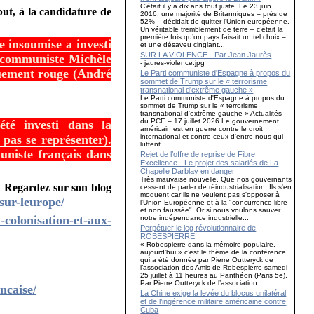
C’était il y a dix ans tout juste. Le 23 juin
but, à la candidature de
2016, une majorité de Britanniques – près de
52% – décidait de quitter l’Union européenne.
Un véritable tremblement de terre – c’était la
première fois qu’un pays faisait un tel choix –
e insoumise a investi
et une désaveu cinglant...
SUR LA VIOLENCE - Par Jean Jaurès
a communiste Michèle
- jaures-violence.jpg
iquement rouge (André
Le Parti communiste d'Espagne à propos du
sommet de Trump sur le « terrorisme
transnational d'extrême gauche »
Le Parti communiste d'Espagne à propos du
sommet de Trump sur le « terrorisme
transnational d'extrême gauche » Actualités
du PCE – 17 juillet 2026 Le gouvernement
été investi dans la
américain est en guerre contre le droit
international et contre ceux d'entre nous qui
pas se représenter).
luttent...
uniste français dans
Rejet de l’offre de reprise de Fibre
Excellence - Le projet des salariés de La
Chapelle Darblay en danger
Très mauvaise nouvelle. Que nos gouvernants
. Regardez sur son blog
cessent de parler de réindustrialisation. Ils s'en
moquent car ils ne veulent pas s'opposer à
sur-leurope/
l'Union Européenne et à la "concurrence libre
et non faussée". Or si nous voulons sauver
-colonisation-et-aux-
notre indépendance industrielle...
Perpétuer le leg révolutionnaire de
ROBESPIERRE
« Robespierre dans la mémoire populaire,
aujourd’hui » c’est le thème de la conférence
qui a été donnée par Pierre Outteryck de
l’association des Amis de Robespierre samedi
25 juillet à 11 heures au Panthéon (Paris 5e).
Par Pierre Outteryck de l’association...
ncaise/
La Chine exige la levée du blocus unilatéral
et de l’ingérence militaire américaine contre
Cuba