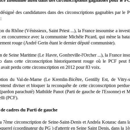
nce Insoumise aussi dans des circonscriptions gagnables pour le P
désigné des candidatures dans des circonscriptions gagnables par le
:
on du Rhône (Vénissieux, Saint Priest ...), la France insoumise a inves
t en concurrence avec la communiste Michèle Picard, qui mène la batai
quement rouge (André Gerin étant le dernier député communiste).
on de Seine Maritime (Le Havre, Gonfreville-l'Orcher ...), la France i
o dans cette circonscription historiquement rouge où le PCF peut f
vait perdu cette circonscription en 2012 pour 83 voix.
tion du Val-de-Marne (Le Kremlin-Bicêtre, Gentilly Est, de Vitry-s
entend diviser et bloquer la reconquête de cette circonscription perd
(pardon parachuté) Mathilde Panot (Parti de gauche de l'Essonne) et 
lli (PCF).
de cadres du Parti de gauche
a 7ème circonscription de Seine-Saint-Denis et Andréa Kotarac dans l
querel (coordinateur du PG ) d'atterrir en Seine Saint Denis, dans la 1è